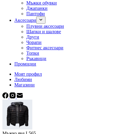
Мъжки обувки
Джапанки
Пантофи
Аксесоари
Плувни аксесоари
Шапки и шалове
Други
Чорапи
Фитнес аксесоари
Топки
Ръкавици
Промоции
Моят профил
Любими
Магазини
Мъжко яке L565