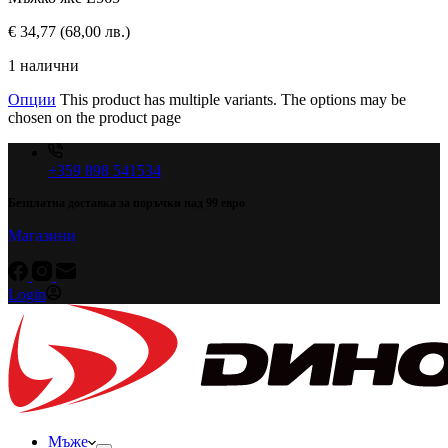
€
34,77
(68,00 лв.)
1 налични
Опции
This product has multiple variants. The options may be
chosen on the product page
+359 898 541534
Безплатна доставка за поръчки над 99 евро
Магазини
Login
Мъже