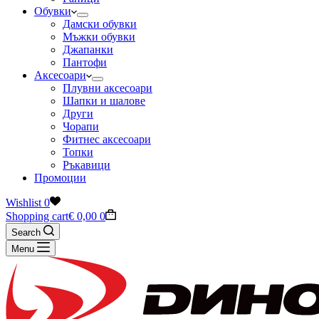
Обувки
Дамски обувки
Мъжки обувки
Джапанки
Пантофи
Аксесоари
Плувни аксесоари
Шапки и шалове
Други
Чорапи
Фитнес аксесоари
Топки
Ръкавици
Промоции
Wishlist
0
Shopping cart
€
0,00
0
Search
Menu