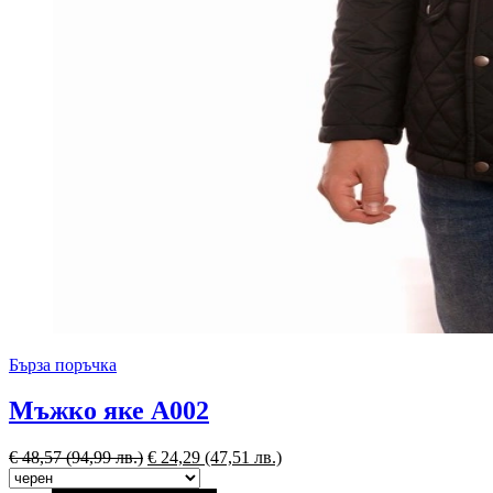
Бърза поръчка
Мъжко яке А002
€
48,57
(94,99 лв.)
€
24,29
(47,51 лв.)