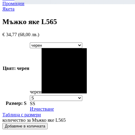
Промоции
Якета
Мъжко яке L565
€
34,77
(68,00 лв.)
Цвят: черен
черен
Размер: S
S
S
Изчистване
Таблица с размери
количество за Мъжко яке L565
Добавяне в количката