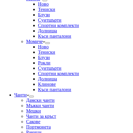
Ново
Тениски
Блузи
Суитшърти
Спортни комплекти
Долнища
Къси панталони
Момиче
Ново
Тениски
Блузи
Рокли
Суитшърти
Спортни комплекти
Долнища
Клинове
Къси панталони
Чанти
Дамски чанти
Мъжки чанти
Мешки
Чанти за кръст
Сакове
Портмонета
Раници