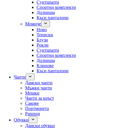
Суитшърти
Спортни комплекти
Долнища
Къси панталони
Момиче
Ново
Тениски
Блузи
Рокли
Суитшърти
Спортни комплекти
Долнища
Клинове
Къси панталони
Чанти
Дамски чанти
Мъжки чанти
Мешки
Чанти за кръст
Сакове
Портмонета
Раници
Обувки
Дамски обувки