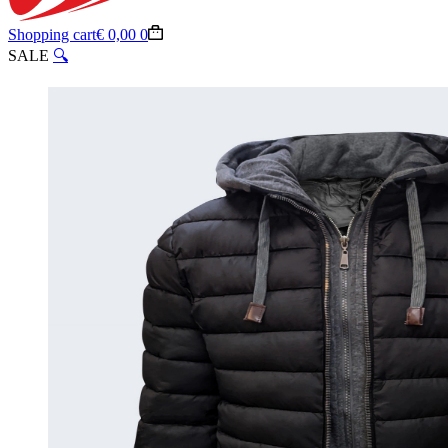
Shopping cart
€
0,00
0
SALE
🔍