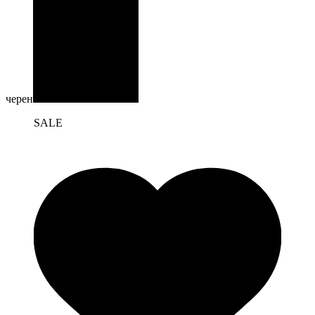
черен
SALE