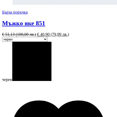
Бърза поръчка
Мъжко яке 851
€
51,13
(100,00 лв.)
€
40,90
(79,99 лв.)
черен