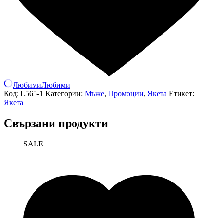
Любими
Любими
Код:
L565-1
Категории:
Мъже
,
Промоции
,
Якета
Етикет:
Якета
Свързани продукти
SALE