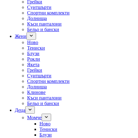
Грейки
Суитшърти
Спортни комплекти
Долнища
Къси панталони
Бельо и бански
Жени
Ново
Тениски
Блузи
Рокли
Якета
Грейки
Суитшърти
Спортни комплекти
Долнища
Клинове
Къси панталони
Бельо и бански
Деца
Момче
Ново
Тениски
Блузи