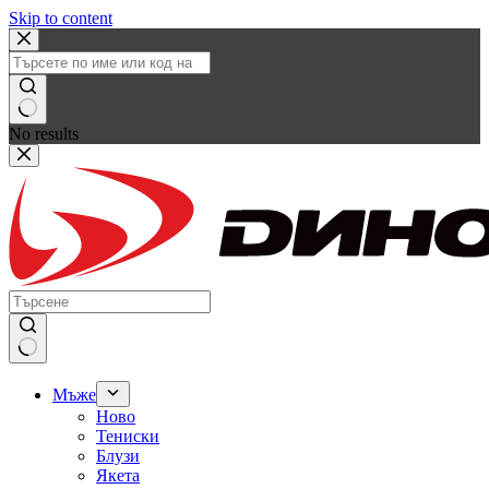
Skip to content
No results
Мъже
Ново
Тениски
Блузи
Якета