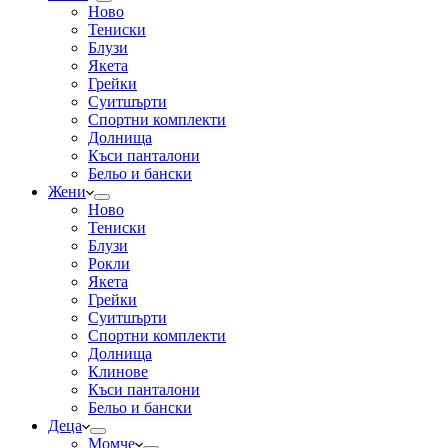
Ново
Тениски
Блузи
Якета
Грейки
Суитшърти
Спортни комплекти
Долнища
Къси панталони
Бельо и бански
Жени
Ново
Тениски
Блузи
Рокли
Якета
Грейки
Суитшърти
Спортни комплекти
Долнища
Клинове
Къси панталони
Бельо и бански
Деца
Момче