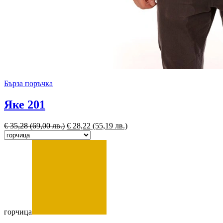
Бърза поръчка
Яке 201
€
35,28
(69,00 лв.)
€
28,22
(55,19 лв.)
горчица