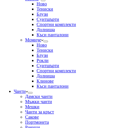
Ново
Тениски
Блузи
Суитшърти
Спортни комплекти
Долнища
Къси панталони
Момиче
Ново
Тениски
Блузи
Рокли
Суитшърти
Спортни комплекти
Долнища
Клинове
Къси панталони
Чанти
Дамски чанти
Мъжки чанти
Мешки
Чанти за кръст
Сакове
Портмонета
Раници