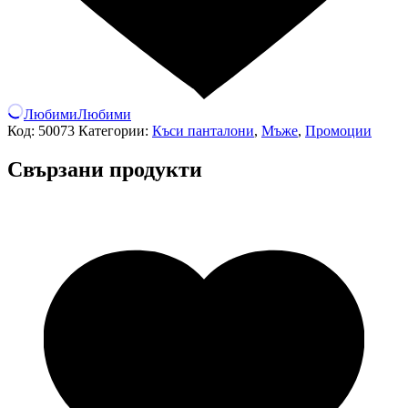
Любими
Любими
Код:
50073
Категории:
Къси панталони
,
Мъже
,
Промоции
Свързани продукти