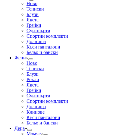
Ново
Тениски
Блузи
Якета
Грейки
Суитшърти
Спортни комплекти
Долнища
Къси панталони
Бельо и бански
Жени
Ново
Тениски
Блузи
Рокли
Якета
Грейки
Суитшърти
Спортни комплекти
Долнища
Клинове
Къси панталони
Бельо и бански
Деца
Момче