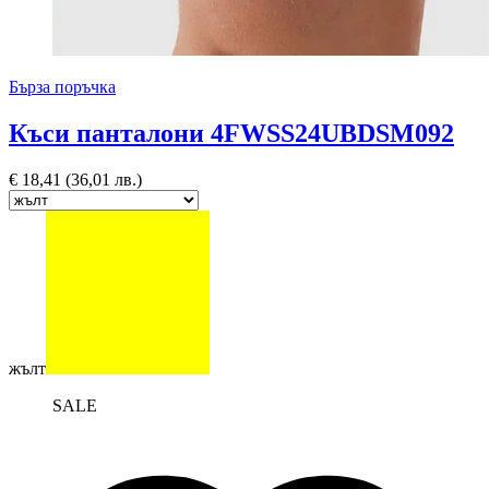
Бърза поръчка
Къси панталони 4FWSS24UBDSM092
€
18,41
(36,01 лв.)
жълт
SALE