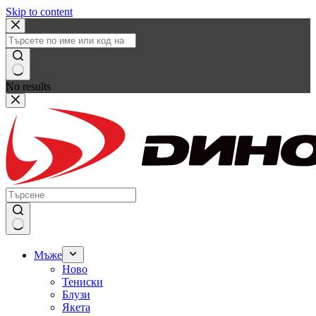
Skip to content
No results
Мъже
Ново
Тениски
Блузи
Якета