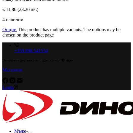
€
11,86
(23,20 лв.)
4 налични
Опции
This product has multiple variants. The options may be
chosen on the product page
+359 898 541534
Безплатна доставка за поръчки над 99 евро
Магазини
Login
Мъже