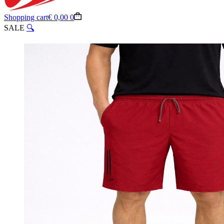
Shopping cart
€
0,00
0
SALE
🔍