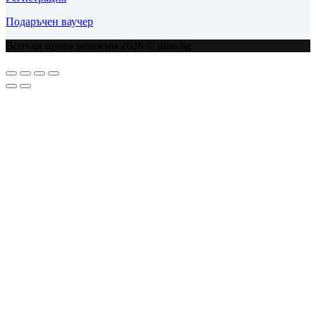
Подаръчен ваучер
Всички права запазени 2026 © dino.bg