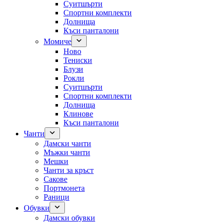
Суитшърти
Спортни комплекти
Долнища
Къси панталони
Момиче
Ново
Тениски
Блузи
Рокли
Суитшърти
Спортни комплекти
Долнища
Клинове
Къси панталони
Чанти
Дамски чанти
Мъжки чанти
Мешки
Чанти за кръст
Сакове
Портмонета
Раници
Обувки
Дамски обувки