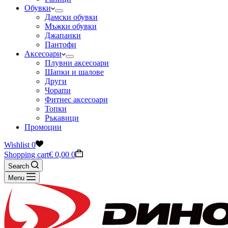
Обувки
Дамски обувки
Мъжки обувки
Джапанки
Пантофи
Аксесоари
Плувни аксесоари
Шапки и шалове
Други
Чорапи
Фитнес аксесоари
Топки
Ръкавици
Промоции
Wishlist
0
Shopping cart
€
0,00
0
Search
Menu