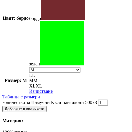
Цвят: бордо
бордо
зелен
L
L
Размер: M
M
M
XL
XL
Изчистване
Таблица с размери
количество за Памучни Къси панталони 50073
Добавяне в количката
Материя: