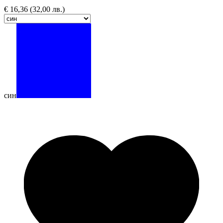
€
16,36
(32,00 лв.)
син