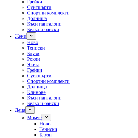
Грейки
Суитшърти
Спортни комплекти
Долнища
Къси панталони
Бельо и бански
Жени
Ново
Тениски
Блузи
Рокли
Якета
Грейки
Суитшърти
Спортни комплекти
Долнища
Клинове
Къси панталони
Бельо и бански
Деца
Момче
Ново
Тениски
Блузи