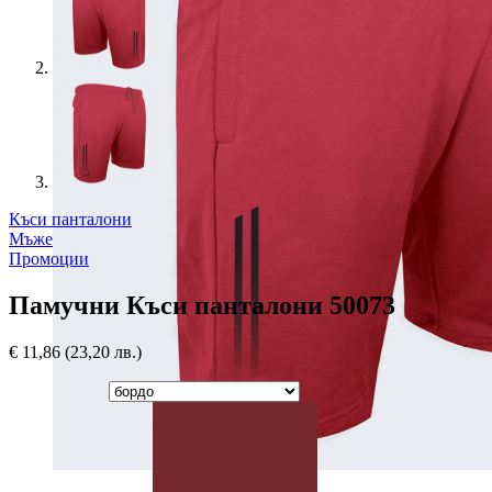
Къси панталони
Мъже
Промоции
Памучни Къси панталони 50073
€
11,86
(23,20 лв.)