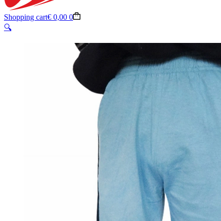
Shopping cart
€
0,00
0
🔍