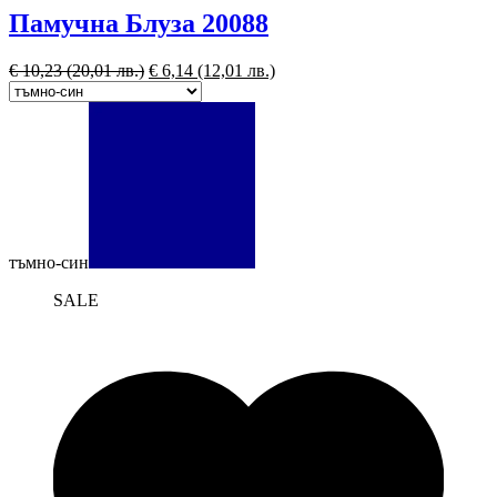
Памучна Блуза 20088
€
10,23
(20,01 лв.)
€
6,14
(12,01 лв.)
тъмно-син
SALE