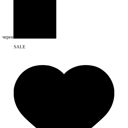
черен
SALE