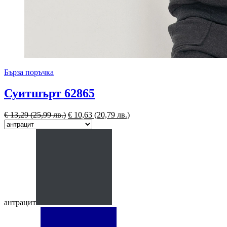
Бърза поръчка
Суитшърт 62865
€
13,29
(25,99 лв.)
€
10,63
(20,79 лв.)
антрацит