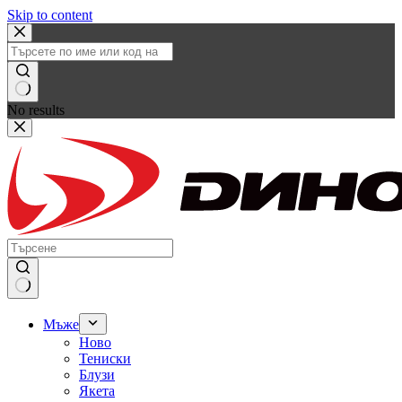
Skip to content
No results
Мъже
Ново
Тениски
Блузи
Якета