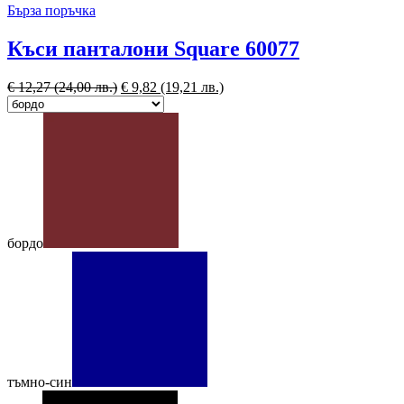
Бърза поръчка
Къси панталони Square 60077
€
12,27
(24,00 лв.)
€
9,82
(19,21 лв.)
бордо
тъмно-син