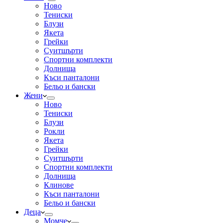
Ново
Тениски
Блузи
Якета
Грейки
Суитшърти
Спортни комплекти
Долнища
Къси панталони
Бельо и бански
Жени
Ново
Тениски
Блузи
Рокли
Якета
Грейки
Суитшърти
Спортни комплекти
Долнища
Клинове
Къси панталони
Бельо и бански
Деца
Момче