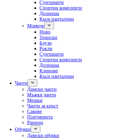
Суитшърти
Спортни комплекти
Долнища
Къси панталони
Момиче
Ново
Тениски
Блузи
Рокли
Суитшърти
Спортни комплекти
Долнища
Клинове
Къси панталони
Чанти
Дамски чанти
Мъжки чанти
Мешки
Чанти за кръст
Сакове
Портмонета
Раници
Обувки
Дамски обувки