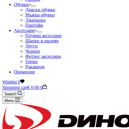
Обувки
Дамски обувки
Мъжки обувки
Джапанки
Пантофи
Аксесоари
Плувни аксесоари
Шапки и шалове
Други
Чорапи
Фитнес аксесоари
Топки
Ръкавици
Промоции
Wishlist
0
Shopping cart
€
0,00
0
Search
Menu