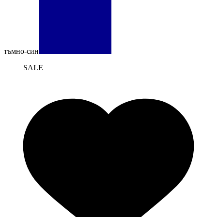
тъмно-син
SALE