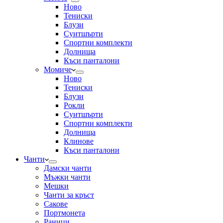
Ново
Тениски
Блузи
Суитшърти
Спортни комплекти
Долнища
Къси панталони
Момиче
Ново
Тениски
Блузи
Рокли
Суитшърти
Спортни комплекти
Долнища
Клинове
Къси панталони
Чанти
Дамски чанти
Мъжки чанти
Мешки
Чанти за кръст
Сакове
Портмонета
Раници