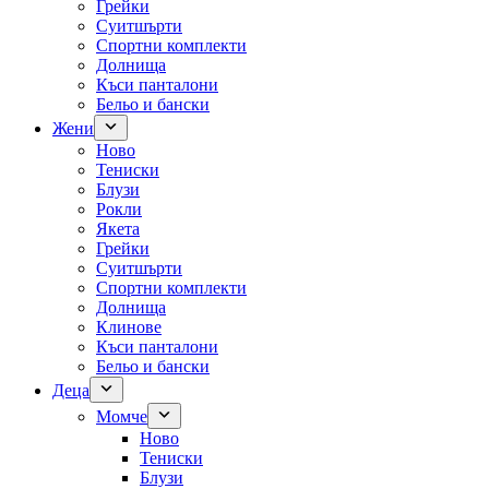
Грейки
Суитшърти
Спортни комплекти
Долнища
Къси панталони
Бельо и бански
Жени
Ново
Тениски
Блузи
Рокли
Якета
Грейки
Суитшърти
Спортни комплекти
Долнища
Клинове
Къси панталони
Бельо и бански
Деца
Момче
Ново
Тениски
Блузи