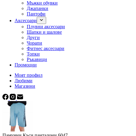
Мъжки обувки
Джапанки
Пантофи
Аксесоари
Плувни аксесоари
Шапки и шалове
Други
Чорапи
Фитнес аксесоари
Топки
Ръкавици
Промоции
Моят профил
Любими
Магазини
Памучни Къси панталони 6047