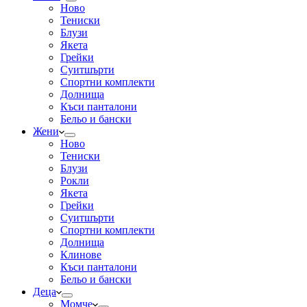
Ново
Тениски
Блузи
Якета
Грейки
Суитшърти
Спортни комплекти
Долнища
Къси панталони
Бельо и бански
Жени
Ново
Тениски
Блузи
Рокли
Якета
Грейки
Суитшърти
Спортни комплекти
Долнища
Клинове
Къси панталони
Бельо и бански
Деца
Момче