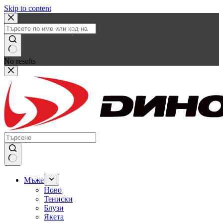
Skip to content
No results
Мъже
Ново
Тениски
Блузи
Якета