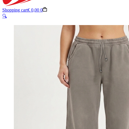
Shopping cart
€
0,00
0
🔍