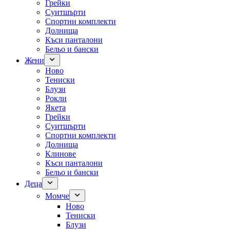
Грейки
Суитшърти
Спортни комплекти
Долнища
Къси панталони
Бельо и бански
Жени
Ново
Тениски
Блузи
Рокли
Якета
Грейки
Суитшърти
Спортни комплекти
Долнища
Клинове
Къси панталони
Бельо и бански
Деца
Момче
Ново
Тениски
Блузи