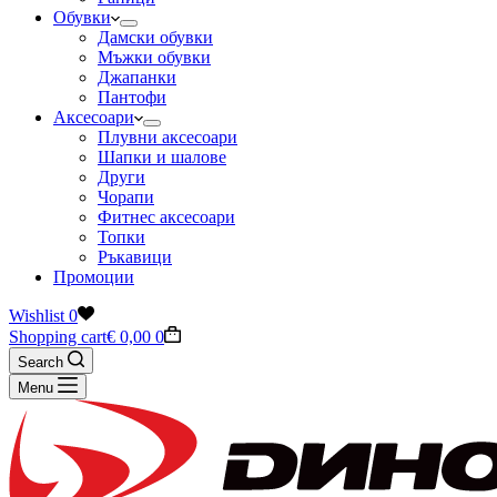
Обувки
Дамски обувки
Мъжки обувки
Джапанки
Пантофи
Аксесоари
Плувни аксесоари
Шапки и шалове
Други
Чорапи
Фитнес аксесоари
Топки
Ръкавици
Промоции
Wishlist
0
Shopping cart
€
0,00
0
Search
Menu