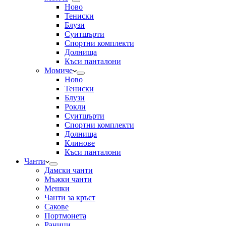
Ново
Тениски
Блузи
Суитшърти
Спортни комплекти
Долнища
Къси панталони
Момиче
Ново
Тениски
Блузи
Рокли
Суитшърти
Спортни комплекти
Долнища
Клинове
Къси панталони
Чанти
Дамски чанти
Мъжки чанти
Мешки
Чанти за кръст
Сакове
Портмонета
Раници