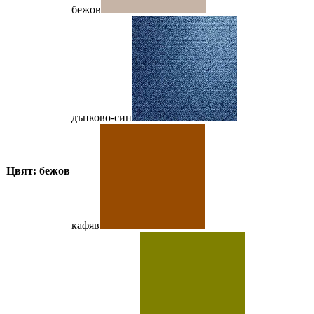
бежов
дънково-син
Цвят: бежов
кафяв