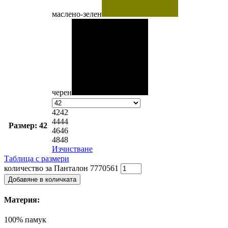
маслено-зелен
черен
42
42
44
44
Размер: 42
46
46
48
48
Изчистване
Таблица с размери
количество за Панталон 7770561
Добавяне в количката
Материя:
100% памук