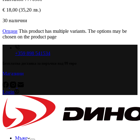
€
18,00
(35,20 лв.)
30 налични
Опции
This product has multiple variants. The options may be
chosen on the product page
+359 898 541534
Безплатна доставка за поръчки над 99 евро
Магазини
Login
Мъже