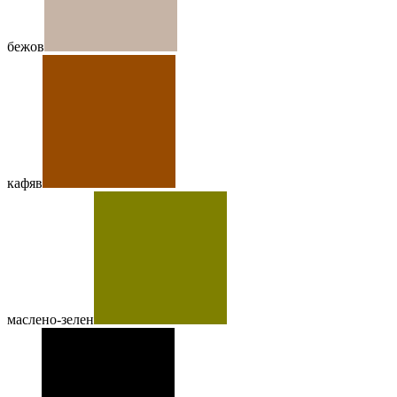
бежов
кафяв
маслено-зелен