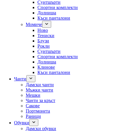
Суитшърти
Спортни комплекти
Долнища
Къси панталони
Момиче
Ново
Тениски
Блузи
Рокли
Суитшърти
Спортни комплекти
Долнища
Клинове
Къси панталони
Чанти
Дамски чанти
Мъжки чанти
Мешки
Чанти за кръст
Сакове
Портмонета
Раници
Обувки
Дамски обувки