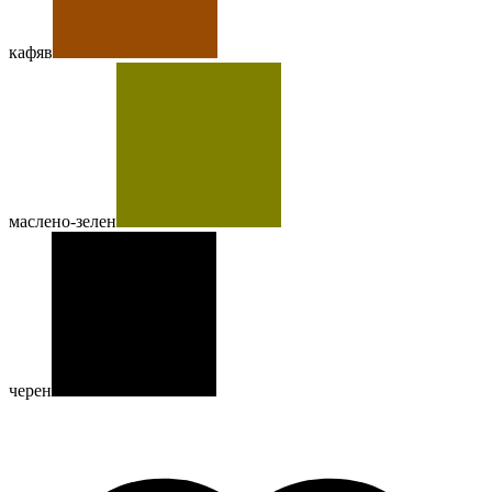
кафяв
маслено-зелен
черен