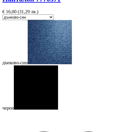
€
16,00
(31,29 лв.)
дънково-син
черен