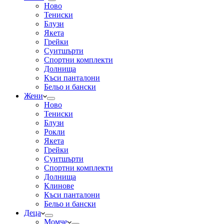
Ново
Тениски
Блузи
Якета
Грейки
Суитшърти
Спортни комплекти
Долнища
Къси панталони
Бельо и бански
Жени
Ново
Тениски
Блузи
Рокли
Якета
Грейки
Суитшърти
Спортни комплекти
Долнища
Клинове
Къси панталони
Бельо и бански
Деца
Момче