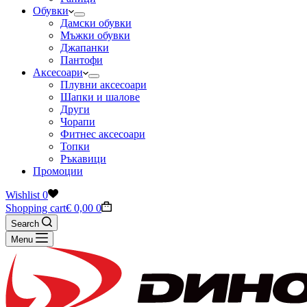
Обувки
Дамски обувки
Мъжки обувки
Джапанки
Пантофи
Аксесоари
Плувни аксесоари
Шапки и шалове
Други
Чорапи
Фитнес аксесоари
Топки
Ръкавици
Промоции
Wishlist
0
Shopping cart
€
0,00
0
Search
Menu