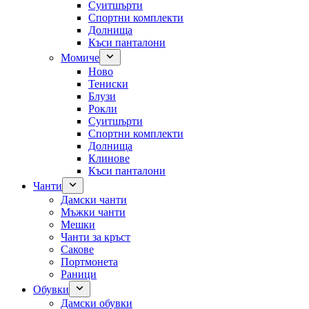
Суитшърти
Спортни комплекти
Долнища
Къси панталони
Момиче
Ново
Тениски
Блузи
Рокли
Суитшърти
Спортни комплекти
Долнища
Клинове
Къси панталони
Чанти
Дамски чанти
Мъжки чанти
Мешки
Чанти за кръст
Сакове
Портмонета
Раници
Обувки
Дамски обувки