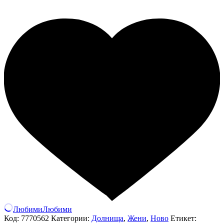
Любими
Любими
Код:
7770562
Категории:
Долнища
,
Жени
,
Ново
Етикет: