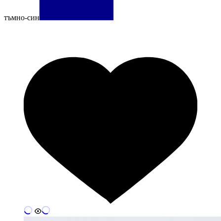
тъмно-син