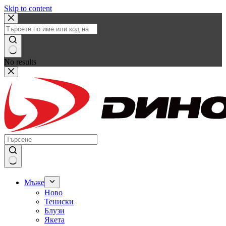
Skip to content
No results
Мъже
Ново
Тениски
Блузи
Якета