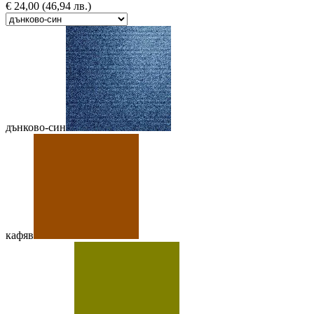
€
24,00
(46,94 лв.)
дънково-син
кафяв