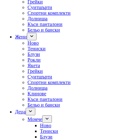
Грейки
Суитшърти
Спортни комплекти
Долнища
Къси панталони
Бельо и бански
Жени
Ново
Тениски
Блузи
Рокли
Якета
Грейки
Суитшърти
Спортни комплекти
Долнища
Клинове
Къси панталони
Бельо и бански
Деца
Момче
Ново
Тениски
Блузи