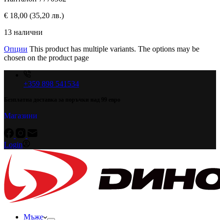
€
18,00
(35,20 лв.)
13 налични
Опции
This product has multiple variants. The options may be
chosen on the product page
+359 898 541534
Безплатна доставка за поръчки над 99 евро
Магазини
Login
Мъже