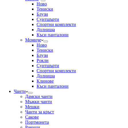
Ново
Тениски
Блузи
Суитшърти
Спортни комплекти
Долнища
Къси панталони
Момиче
Ново
Тениски
Блузи
Рокли
Суитшърти
Спортни комплекти
Долнища
Клинове
Къси панталони
Чанти
Дамски чанти
Мъжки чанти
Мешки
Чанти за кръст
Сакове
Портмонета
Раници