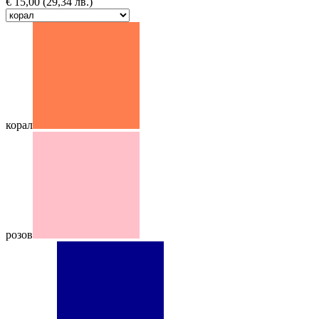
€
15,00
(29,34 лв.)
корал
розов