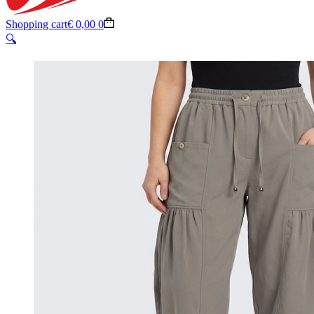
Shopping cart
€
0,00
0
🔍