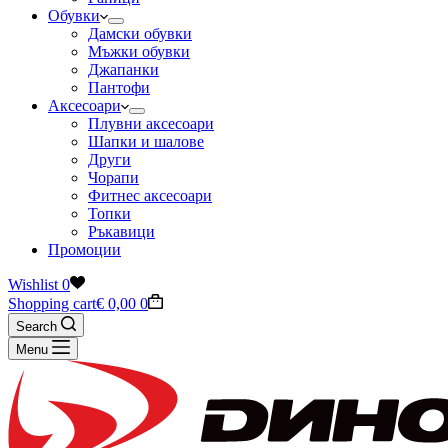
Обувки
Дамски обувки
Мъжки обувки
Джапанки
Пантофи
Аксесоари
Плувни аксесоари
Шапки и шалове
Други
Чорапи
Фитнес аксесоари
Топки
Ръкавици
Промоции
Wishlist
0
Shopping cart
€
0,00
0
Search
Menu