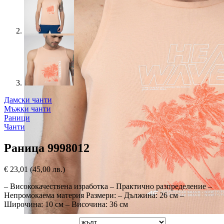
Дамски чанти
Мъжки чанти
Раници
Чанти
Раница 9998012
€
23,01
(45,00 лв.)
– Висококачествена изработка – Практично разпределение –
Непромокаема материя Размери: – Дължина: 26 см –
Широчина: 10 см – Височина: 36 см