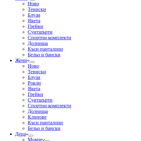
Ново
Тениски
Блузи
Якета
Грейки
Суитшърти
Спортни комплекти
Долнища
Къси панталони
Бельо и бански
Жени
Ново
Тениски
Блузи
Рокли
Якета
Грейки
Суитшърти
Спортни комплекти
Долнища
Клинове
Къси панталони
Бельо и бански
Деца
Момче