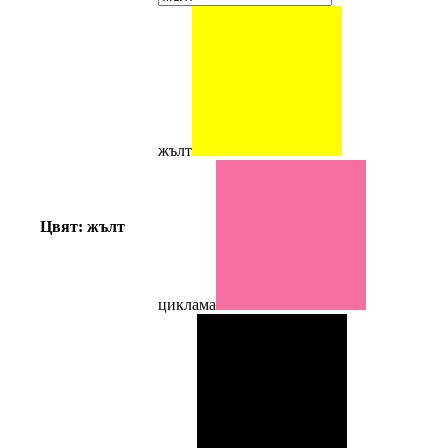
жълт
Цвят: жълт
циклама