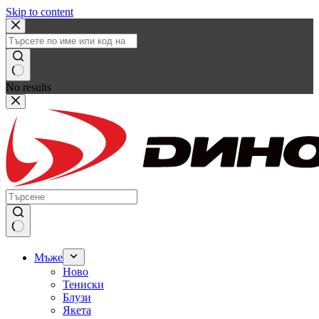
Skip to content
No results
Мъже
Ново
Тениски
Блузи
Якета