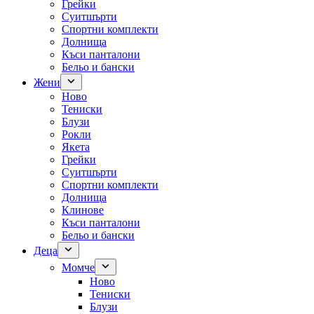
Грейки
Суитшърти
Спортни комплекти
Долнища
Къси панталони
Бельо и бански
Жени
Ново
Тениски
Блузи
Рокли
Якета
Грейки
Суитшърти
Спортни комплекти
Долнища
Клинове
Къси панталони
Бельо и бански
Деца
Момче
Ново
Тениски
Блузи