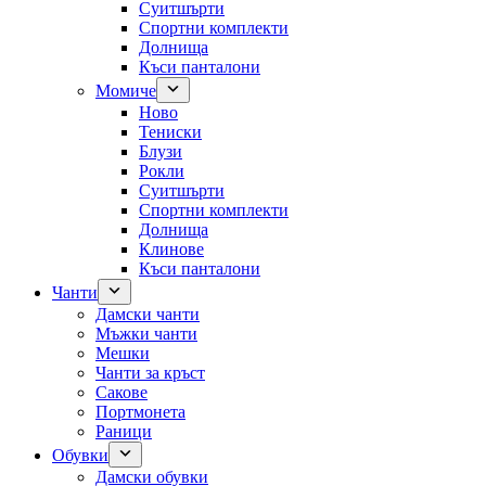
Суитшърти
Спортни комплекти
Долнища
Къси панталони
Момиче
Ново
Тениски
Блузи
Рокли
Суитшърти
Спортни комплекти
Долнища
Клинове
Къси панталони
Чанти
Дамски чанти
Мъжки чанти
Мешки
Чанти за кръст
Сакове
Портмонета
Раници
Обувки
Дамски обувки