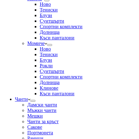
Ново
Тениски
Блузи
Суитшърти
Спортни комплекти
Долнища
Къси панталони
Момиче
Ново
Тениски
Блузи
Рокли
Суитшърти
Спортни комплекти
Долнища
Клинове
Къси панталони
Чанти
Дамски чанти
Мъжки чанти
Мешки
Чанти за кръст
Сакове
Портмонета
Раници