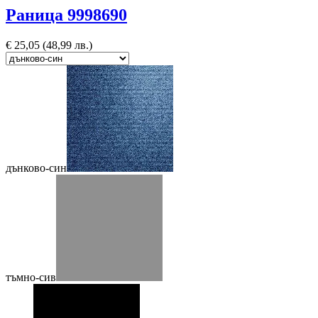
Раница 9998690
€
25,05
(48,99 лв.)
дънково-син
тъмно-сив