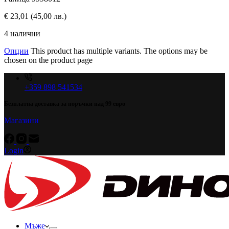
€
23,01
(45,00 лв.)
4 налични
Опции
This product has multiple variants. The options may be
chosen on the product page
+359 898 541534
Безплатна доставка за поръчки над 99 евро
Магазини
Login
Мъже