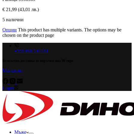
€
21,99
(43,01 лв.)
5 налични
Опции
This product has multiple variants. The options may be
chosen on the product page
+359 898 541534
Безплатна доставка за поръчки над 99 евро
Магазини
Login
Мъже