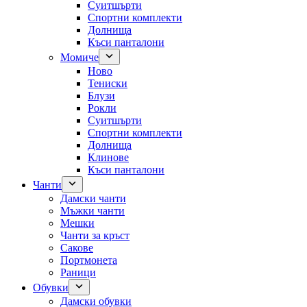
Суитшърти
Спортни комплекти
Долнища
Къси панталони
Момиче
Ново
Тениски
Блузи
Рокли
Суитшърти
Спортни комплекти
Долнища
Клинове
Къси панталони
Чанти
Дамски чанти
Мъжки чанти
Мешки
Чанти за кръст
Сакове
Портмонета
Раници
Обувки
Дамски обувки