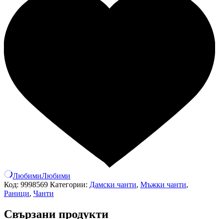
Любими
Любими
Код:
9998569
Категории:
Дамски чанти
,
Мъжки чанти
,
Раници
,
Чанти
Свързани продукти