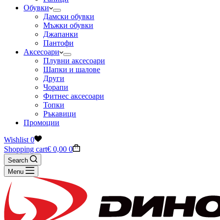
Обувки
Дамски обувки
Мъжки обувки
Джапанки
Пантофи
Аксесоари
Плувни аксесоари
Шапки и шалове
Други
Чорапи
Фитнес аксесоари
Топки
Ръкавици
Промоции
Wishlist
0
Shopping cart
€
0,00
0
Search
Menu