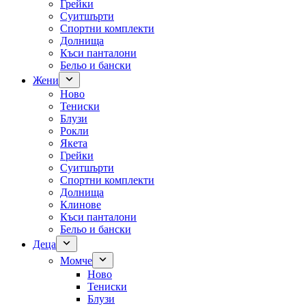
Грейки
Суитшърти
Спортни комплекти
Долнища
Къси панталони
Бельо и бански
Жени
Ново
Тениски
Блузи
Рокли
Якета
Грейки
Суитшърти
Спортни комплекти
Долнища
Клинове
Къси панталони
Бельо и бански
Деца
Момче
Ново
Тениски
Блузи