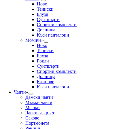
Ново
Тениски
Блузи
Суитшърти
Спортни комплекти
Долнища
Къси панталони
Момиче
Ново
Тениски
Блузи
Рокли
Суитшърти
Спортни комплекти
Долнища
Клинове
Къси панталони
Чанти
Дамски чанти
Мъжки чанти
Мешки
Чанти за кръст
Сакове
Портмонета
Раници