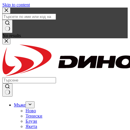
Skip to content
No results
Мъже
Ново
Тениски
Блузи
Якета