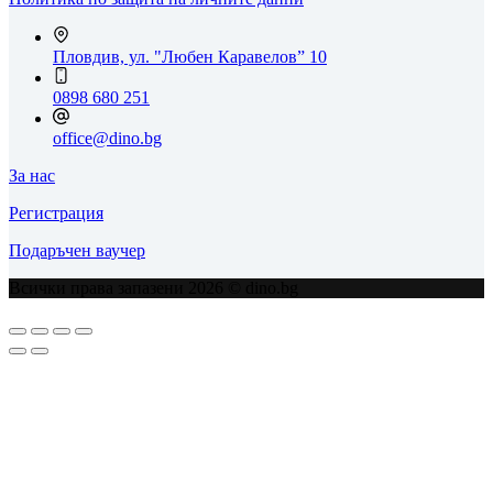
Пловдив, ул. "Любен Каравелов” 10
0898 680 251
office@dino.bg
За нас
Регистрация
Подаръчен ваучер
Всички права запазени 2026 © dino.bg