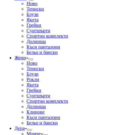
Ново
Тениски
Блузи
Якета
Грейки
Суитшърти
Спортни комплекти
Долнища
Къси панталони
Бельо и бански
Жени
Ново
Тениски
Блузи
Рокли
Якета
Грейки
Суитшърти
Спортни комплекти
Долнища
Клинове
Къси панталони
Бельо и бански
Деца
Момче