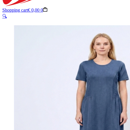
Shopping cart
€
0,00
0
🔍