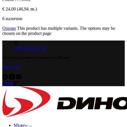
€
24,00
(46,94 лв.)
6 налични
Опции
This product has multiple variants. The options may be
chosen on the product page
+359 898 541534
Безплатна доставка за поръчки над 99 евро
Магазини
Login
Мъже