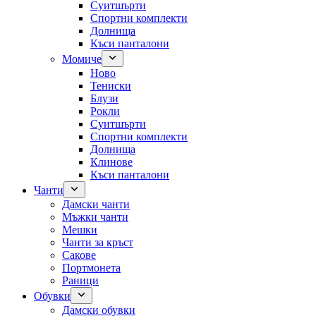
Суитшърти
Спортни комплекти
Долнища
Къси панталони
Момиче
Ново
Тениски
Блузи
Рокли
Суитшърти
Спортни комплекти
Долнища
Клинове
Къси панталони
Чанти
Дамски чанти
Мъжки чанти
Мешки
Чанти за кръст
Сакове
Портмонета
Раници
Обувки
Дамски обувки