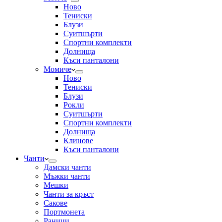
Ново
Тениски
Блузи
Суитшърти
Спортни комплекти
Долнища
Къси панталони
Момиче
Ново
Тениски
Блузи
Рокли
Суитшърти
Спортни комплекти
Долнища
Клинове
Къси панталони
Чанти
Дамски чанти
Мъжки чанти
Мешки
Чанти за кръст
Сакове
Портмонета
Раници