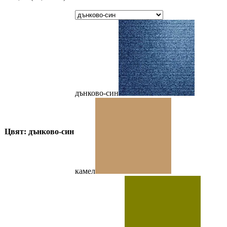
дънково-син
Цвят: дънково-син
камел