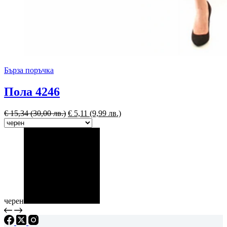
Бърза поръчка
Пола 4246
€
15,34
(30,00 лв.)
€
5,11
(9,99 лв.)
черен