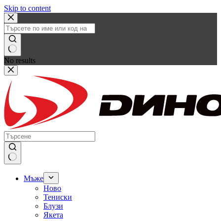
Skip to content
No results
Мъже
Ново
Тениски
Блузи
Якета