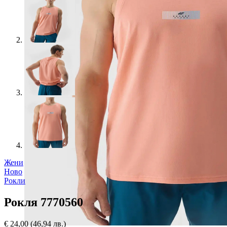
Жени
Ново
Рокли
Рокля 7770560
€
24,00
(46,94 лв.)