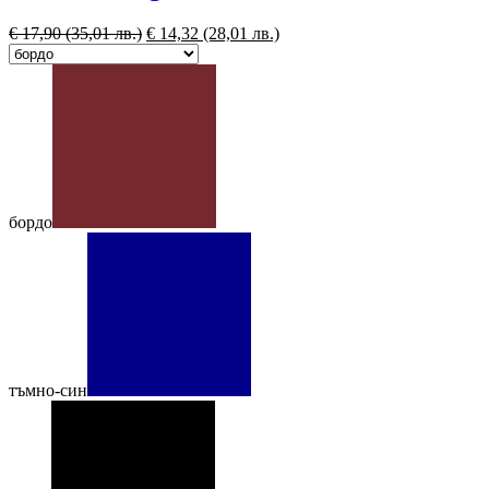
€
17,90
(35,01 лв.)
€
14,32
(28,01 лв.)
бордо
тъмно-син