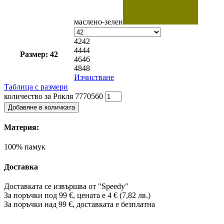
маслено-зелен
42
42
44
44
Размер: 42
46
46
48
48
Изчистване
Таблица с размери
количество за Рокля 7770560
Добавяне в количката
Материя:
100% памук
Доставка
Доставката се извършва от "Speedy"
За поръчки под 99 €, цената е 4 € (7,82 лв.)
За поръчки над 99 €, доставката е
безплатна