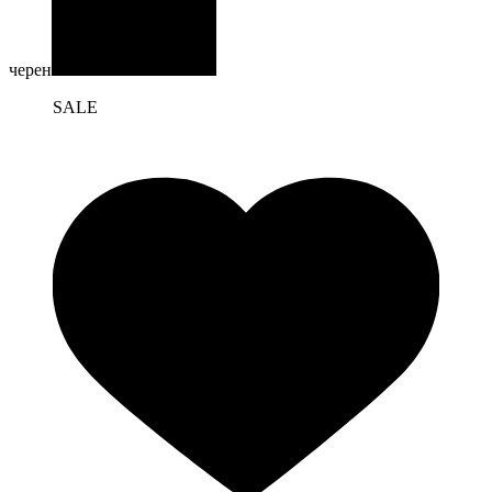
черен
SALE