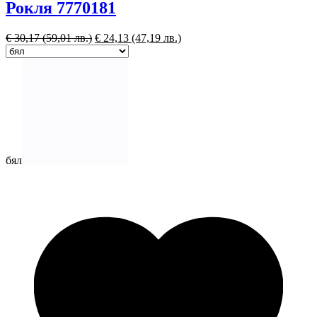
Рокля 7770181
€
30,17
(59,01 лв.)
€
24,13
(47,19 лв.)
бял