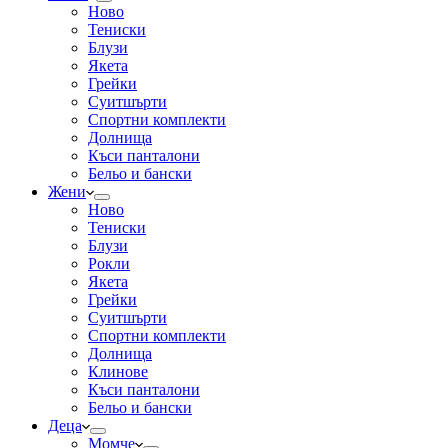
Ново
Тениски
Блузи
Якета
Грейки
Суитшърти
Спортни комплекти
Долнища
Къси панталони
Бельо и бански
Жени
Ново
Тениски
Блузи
Рокли
Якета
Грейки
Суитшърти
Спортни комплекти
Долнища
Клинове
Къси панталони
Бельо и бански
Деца
Момче