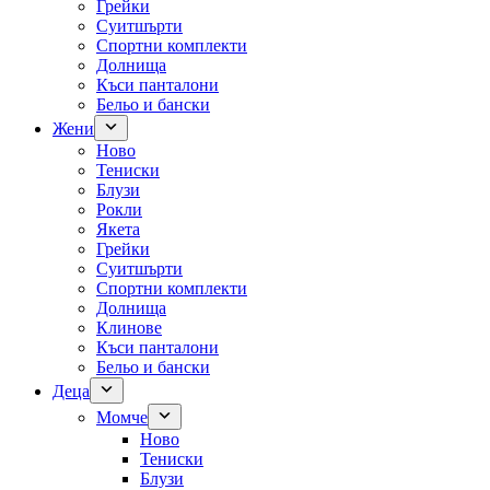
Грейки
Суитшърти
Спортни комплекти
Долнища
Къси панталони
Бельо и бански
Жени
Ново
Тениски
Блузи
Рокли
Якета
Грейки
Суитшърти
Спортни комплекти
Долнища
Клинове
Къси панталони
Бельо и бански
Деца
Момче
Ново
Тениски
Блузи