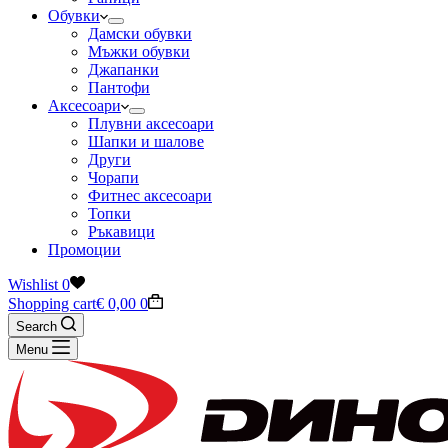
Обувки
Дамски обувки
Мъжки обувки
Джапанки
Пантофи
Аксесоари
Плувни аксесоари
Шапки и шалове
Други
Чорапи
Фитнес аксесоари
Топки
Ръкавици
Промоции
Wishlist
0
Shopping cart
€
0,00
0
Search
Menu