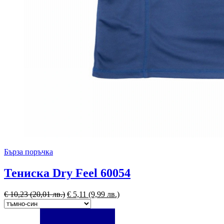
Бърза поръчка
Тениска Dry Feel 60054
€
10,23
(20,01 лв.)
€
5,11
(9,99 лв.)