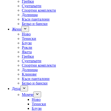
Грейки
Суитшърти
Спортни комплекти
Долнища
Къси панталони
Бельо и бански
Жени
Ново
Тениски
Блузи
Рокли
Якета
Грейки
Суитшърти
Спортни комплекти
Долнища
Клинове
Къси панталони
Бельо и бански
Деца
Момче
Ново
Тениски
Блузи