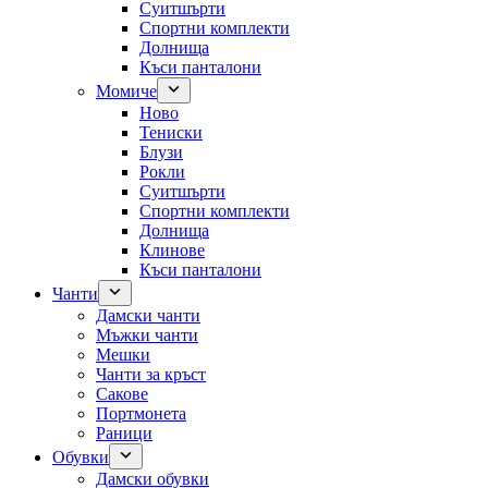
Суитшърти
Спортни комплекти
Долнища
Къси панталони
Момиче
Ново
Тениски
Блузи
Рокли
Суитшърти
Спортни комплекти
Долнища
Клинове
Къси панталони
Чанти
Дамски чанти
Мъжки чанти
Мешки
Чанти за кръст
Сакове
Портмонета
Раници
Обувки
Дамски обувки