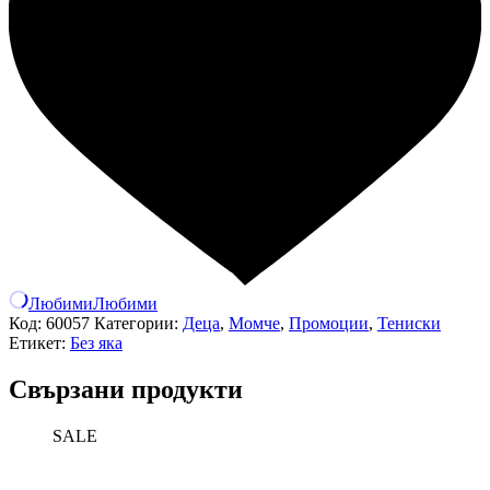
Любими
Любими
Код:
60057
Категории:
Деца
,
Момче
,
Промоции
,
Тениски
Етикет:
Без яка
Свързани продукти
SALE