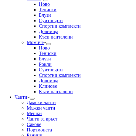
Ново
Тениски
Блузи
Суитшърти
Спортни комплекти
Долнища
Къси панталони
Момиче
Ново
Тениски
Блузи
Рокли
Суитшърти
Спортни комплекти
Долнища
Клинове
Къси панталони
Чанти
Дамски чанти
Мъжки чанти
Мешки
Чанти за кръст
Сакове
Портмонета
Раници