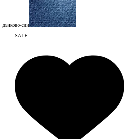
дънково-син
SALE