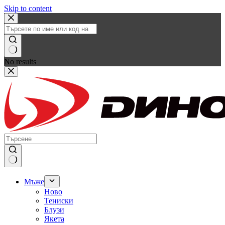
Skip to content
No results
Мъже
Ново
Тениски
Блузи
Якета