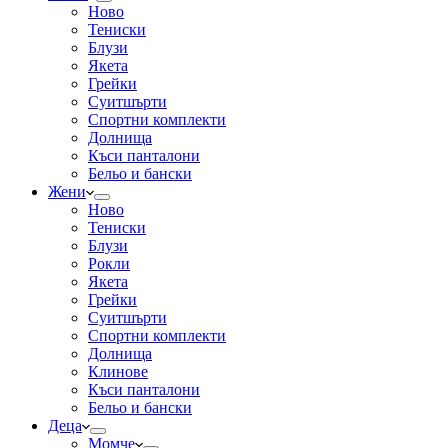
Ново
Тениски
Блузи
Якета
Грейки
Суитшърти
Спортни комплекти
Долнища
Къси панталони
Бельо и бански
Жени
Ново
Тениски
Блузи
Рокли
Якета
Грейки
Суитшърти
Спортни комплекти
Долнища
Клинове
Къси панталони
Бельо и бански
Деца
Момче