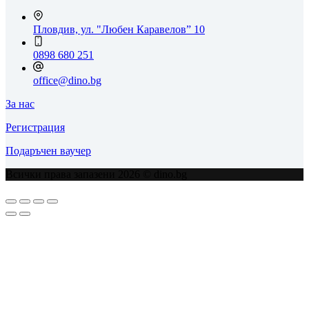
Пловдив, ул. "Любен Каравелов” 10
0898 680 251
office@dino.bg
За нас
Регистрация
Подаръчен ваучер
Всички права запазени 2026 © dino.bg