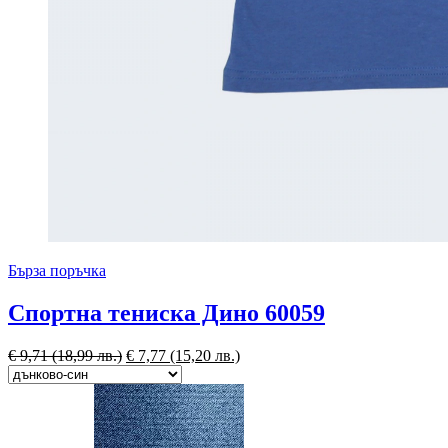
Бърза поръчка
Спортна тениска Дино 60059
€
9,71
(18,99 лв.)
€
7,77
(15,20 лв.)