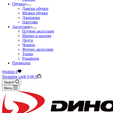
Обувки
Дамски обувки
Мъжки обувки
Джапанки
Пантофи
Аксесоари
Плувни аксесоари
Шапки и шалове
Други
Чорапи
Фитнес аксесоари
Топки
Ръкавици
Промоции
Wishlist
0
Shopping cart
€
0,00
0
Search
Menu