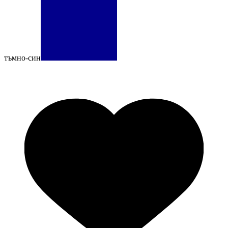
тъмно-син