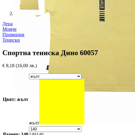
Деца
Момче
Промоции
Тениски
Спортна тениска Дино 60057
€
8,18
(16,00 лв.)
Цвят: жълт
жълт
Размер: 140
140
140