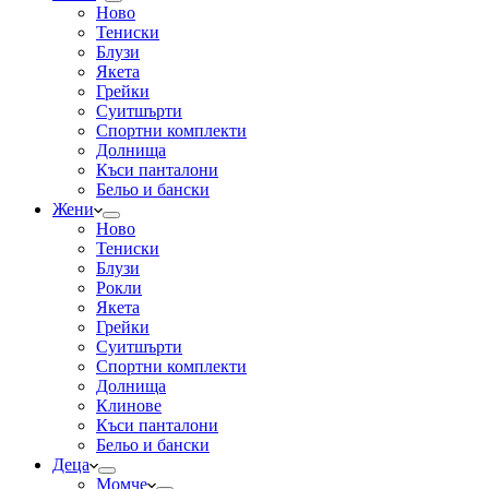
Ново
Тениски
Блузи
Якета
Грейки
Суитшърти
Спортни комплекти
Долнища
Къси панталони
Бельо и бански
Жени
Ново
Тениски
Блузи
Рокли
Якета
Грейки
Суитшърти
Спортни комплекти
Долнища
Клинове
Къси панталони
Бельо и бански
Деца
Момче