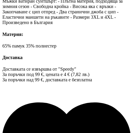
Мъжки ватиран суитшърт: - Плътна материя, подходяща за
зимния сезон - Свободна кройка - Висока яка с връзки -
Закопчаване с цип отпред - Два странични джоба с цип -
Еластични маншети на ръкавите - Размери 3XL и 4XL -
Произведено в България
Материя:
65% памук 35% полиестер
Доставка
Доставката се извършва от "Speedy"
За поръчки под 99 €, цената е 4 € (7,82 лв.)
За поръчки над 99 €, доставката е
безплатна