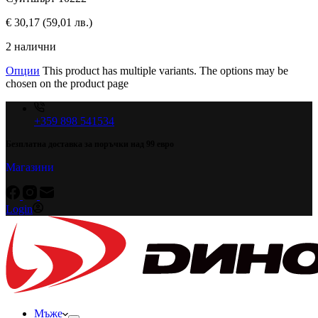
€
30,17
(59,01 лв.)
2 налични
Опции
This product has multiple variants. The options may be
chosen on the product page
+359 898 541534
Безплатна доставка за поръчки над 99 евро
Магазини
Login
Мъже