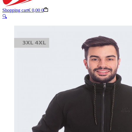
Shopping cart
€
0,00
0
🔍