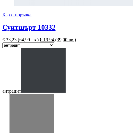
Бърза поръчка
Суитшърт 10332
€
33,23
(64,99 лв.)
€
19,94
(39,00 лв.)
антрацит