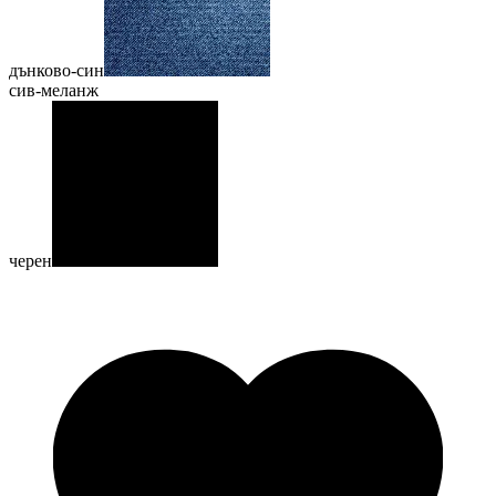
дънково-син
сив-меланж
черен