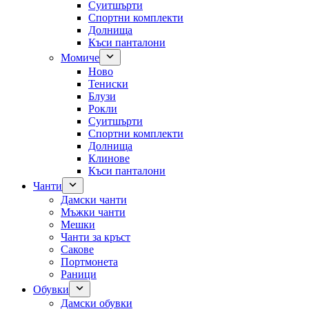
Суитшърти
Спортни комплекти
Долнища
Къси панталони
Момиче
Ново
Тениски
Блузи
Рокли
Суитшърти
Спортни комплекти
Долнища
Клинове
Къси панталони
Чанти
Дамски чанти
Мъжки чанти
Мешки
Чанти за кръст
Сакове
Портмонета
Раници
Обувки
Дамски обувки