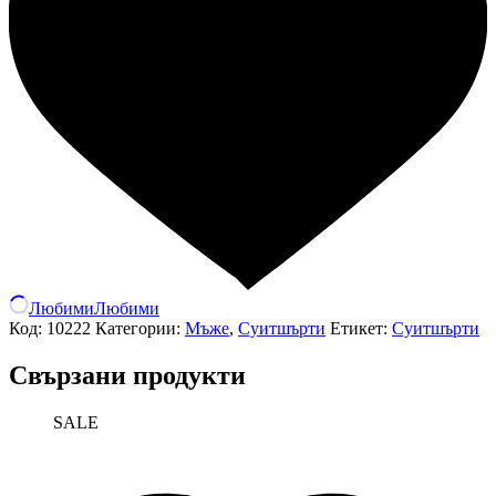
Любими
Любими
Код:
10222
Категории:
Мъже
,
Суитшърти
Етикет:
Суитшърти
Свързани продукти
SALE