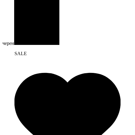
черен
SALE