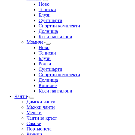
Ново
Тениски
Блузи
Суитшърти
Спортни комплекти
Долнища
Къси панталони
Момиче
Ново
Тениски
Блузи
Рокли
Суитшърти
Спортни комплекти
Долнища
Клинове
Къси панталони
Чанти
Дамски чанти
Мъжки чанти
Мешки
Чанти за кръст
Сакове
Портмонета
Раници