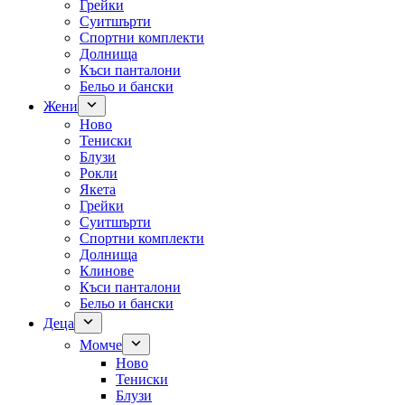
Грейки
Суитшърти
Спортни комплекти
Долнища
Къси панталони
Бельо и бански
Жени
Ново
Тениски
Блузи
Рокли
Якета
Грейки
Суитшърти
Спортни комплекти
Долнища
Клинове
Къси панталони
Бельо и бански
Деца
Момче
Ново
Тениски
Блузи