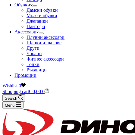
Обувки
Дамски обувки
Мъжки обувки
Джапанки
Пантофи
Аксесоари
Плувни аксесоари
Шапки и шалове
Други
Чорапи
Фитнес аксесоари
Топки
Ръкавици
Промоции
Wishlist
0
Shopping cart
€
0,00
0
Search
Menu