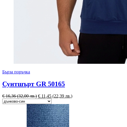
Бърза поръчка
Суитшърт GR 50165
€
16,36
(32,00 лв.)
€
11,45
(22,39 лв.)