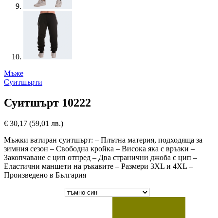
Мъже
Суитшърти
Суитшърт 10222
€
30,17
(59,01 лв.)
Мъжки ватиран суитшърт: – Плътна материя, подходяща за
зимния сезон – Свободна кройка – Висока яка с връзки –
Закопчаване с цип отпред – Два странични джоба с цип –
Еластични маншети на ръкавите – Размери 3XL и 4XL –
Произведено в България