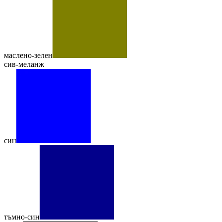
маслено-зелен
сив-меланж
син
тъмно-син