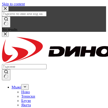
Skip to content
No results
Мъже
Ново
Тениски
Блузи
Якета