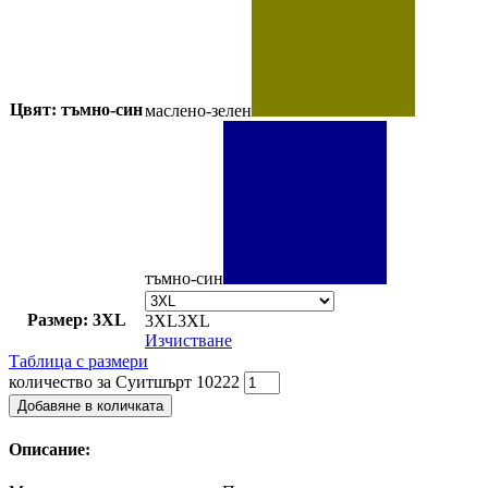
Цвят: тъмно-син
маслено-зелен
тъмно-син
Размер: 3XL
3XL
3XL
Изчистване
Таблица с размери
количество за Суитшърт 10222
Добавяне в количката
Описание: