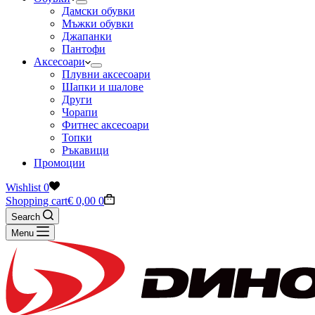
Дамски обувки
Мъжки обувки
Джапанки
Пантофи
Аксесоари
Плувни аксесоари
Шапки и шалове
Други
Чорапи
Фитнес аксесоари
Топки
Ръкавици
Промоции
Wishlist
0
Shopping cart
€
0,00
0
Search
Menu