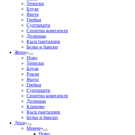
Тениски
Блузи
Якета
Грейки
Суитшърти
Спортни комплекти
Долнища
Къси панталони
Бельо и бански
Жени
Ново
Тениски
Блузи
Рокли
Якета
Грейки
Суитшърти
Спортни комплекти
Долнища
Клинове
Къси панталони
Бельо и бански
Деца
Момче
Ново