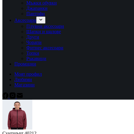
Мъжки обувки
Джапанки
Пантофи
Аксесоари
Плувни аксесоари
Шапки и шалове
Други
Чорапи
Фитнес аксесоари
Топки
Ръкавици
Промоции
Моят профил
Любими
Магазини
Суитшърт 40212