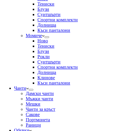
Тениски
Блузи
Суитшърти
Спортни комплекти
Долнища
Къси панталони
Момиче
Ново
Тениски
Блузи
Рокли
Суитшърти
Спортни комплекти
Долнища
Клинове
Къси панталони
Чанти
Дамски чанти
Мъжки чанти
Мешки
Чанти за кръст
Сакове
Портмонета
Раници
Обувки