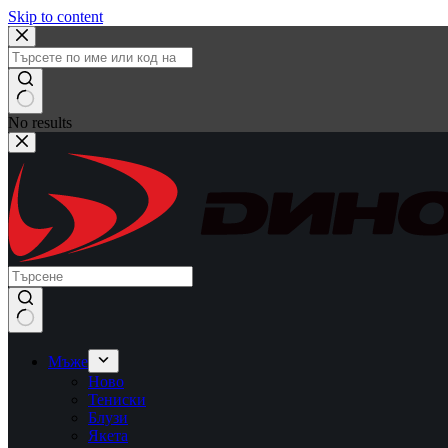
Skip to content
No results
Мъже
Ново
Тениски
Блузи
Якета