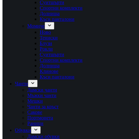
Суитшърти
Спортни комплекти
Долнища
Къси панталони
Момиче
Ново
Тениски
Блузи
Рокли
Суитшърти
Спортни комплекти
Долнища
Клинове
Къси панталони
Чанти
Дамски чанти
Мъжки чанти
Мешки
Чанти за кръст
Сакове
Портмонета
Раници
Обувки
Дамски обувки