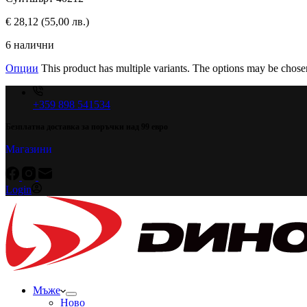
€
28,12
(55,00 лв.)
6 налични
Опции
This product has multiple variants. The options may be chose
+359 898 541534
Безплатна доставка за поръчки над 99 евро
Магазини
Login
Мъже
Ново