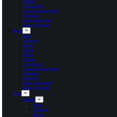
Грейки
Суитшърти
Спортни комплекти
Долнища
Къси панталони
Бельо и бански
Жени
Ново
Тениски
Блузи
Рокли
Якета
Грейки
Суитшърти
Спортни комплекти
Долнища
Клинове
Къси панталони
Бельо и бански
Деца
Момче
Ново
Тениски
Блузи