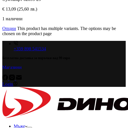
€
13,09
(25,60 лв.)
1 налични
Опции
This product has multiple variants. The options may be
chosen on the product page
+359 898 541534
Безплатна доставка за поръчки над 99 евро
Магазини
Login
Мъже