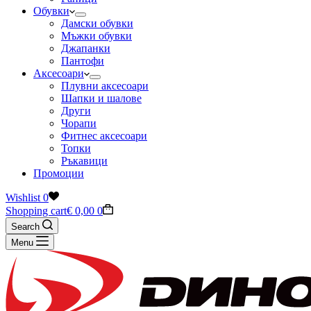
Обувки
Дамски обувки
Мъжки обувки
Джапанки
Пантофи
Аксесоари
Плувни аксесоари
Шапки и шалове
Други
Чорапи
Фитнес аксесоари
Топки
Ръкавици
Промоции
Wishlist
0
Shopping cart
€
0,00
0
Search
Menu