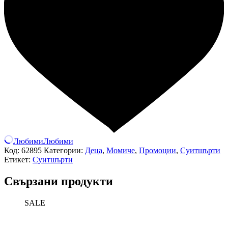
Любими
Любими
Код:
62895
Категории:
Деца
,
Момиче
,
Промоции
,
Суитшърти
Етикет:
Суитшърти
Свързани продукти
SALE