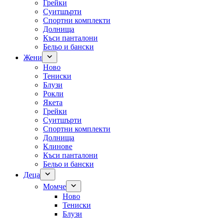
Грейки
Суитшърти
Спортни комплекти
Долнища
Къси панталони
Бельо и бански
Жени
Ново
Тениски
Блузи
Рокли
Якета
Грейки
Суитшърти
Спортни комплекти
Долнища
Клинове
Къси панталони
Бельо и бански
Деца
Момче
Ново
Тениски
Блузи