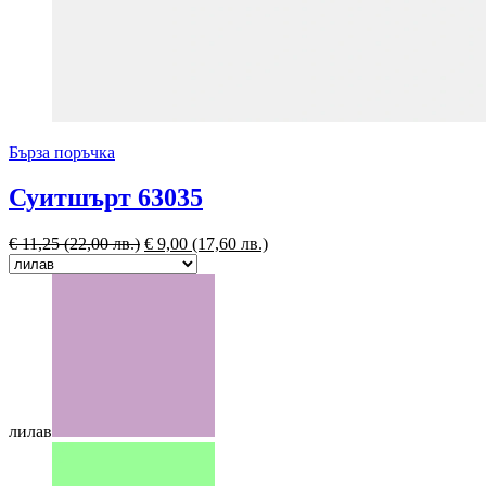
Бърза поръчка
Суитшърт 63035
€
11,25
(22,00 лв.)
€
9,00
(17,60 лв.)
лилав