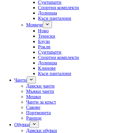
Суитшърти
Спортни комплекти
Долнища
Къси панталони
Момиче
Ново
Тениски
Блузи
Рокли
Суитшърти
Спортни комплекти
Долнища
Клинове
Къси панталони
Чанти
Дамски чанти
Мъжки чанти
Мешки
Чанти за кръст
Сакове
Портмонета
Раници
Обувки
Дамски обувки