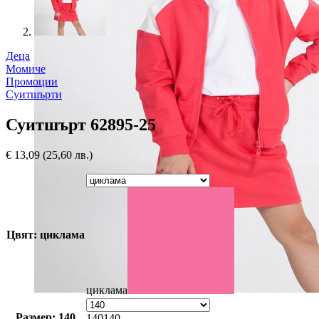
Деца
Момиче
Промоции
Суитшърти
Суитшърт 62895-25
€
13,09
(25,60 лв.)
Цвят: циклама
циклама
Размер: 140
140
140