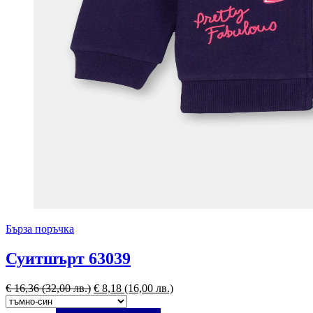
Бърза поръчка
Суитшърт 63039
€
16,36
(32,00 лв.)
€
8,18
(16,00 лв.)