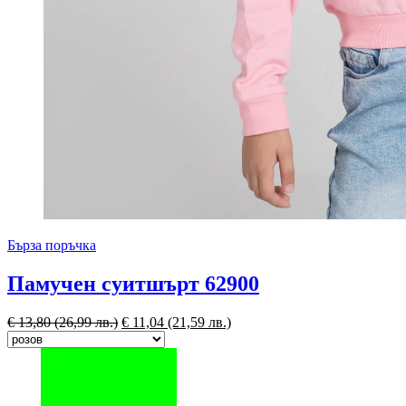
Бърза поръчка
Памучен суитшърт 62900
€
13,80
(26,99 лв.)
€
11,04
(21,59 лв.)