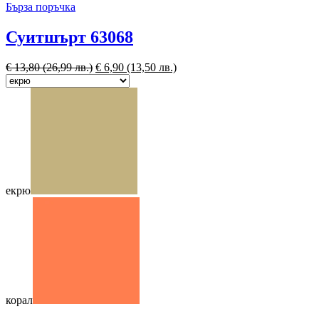
Бърза поръчка
Суитшърт 63068
€
13,80
(26,99 лв.)
€
6,90
(13,50 лв.)
екрю
корал