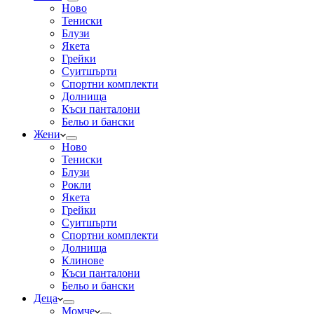
Ново
Тениски
Блузи
Якета
Грейки
Суитшърти
Спортни комплекти
Долнища
Къси панталони
Бельо и бански
Жени
Ново
Тениски
Блузи
Рокли
Якета
Грейки
Суитшърти
Спортни комплекти
Долнища
Клинове
Къси панталони
Бельо и бански
Деца
Момче