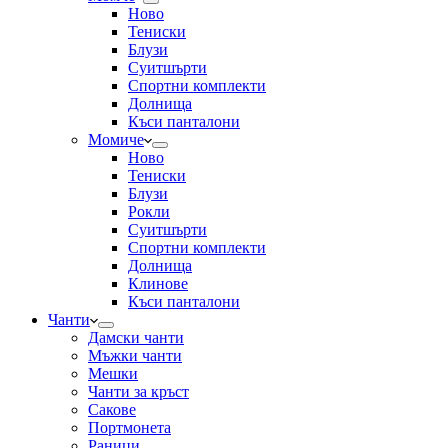
Ново
Тениски
Блузи
Суитшърти
Спортни комплекти
Долнища
Къси панталони
Момиче
Ново
Тениски
Блузи
Рокли
Суитшърти
Спортни комплекти
Долнища
Клинове
Къси панталони
Чанти
Дамски чанти
Мъжки чанти
Мешки
Чанти за кръст
Сакове
Портмонета
Раници