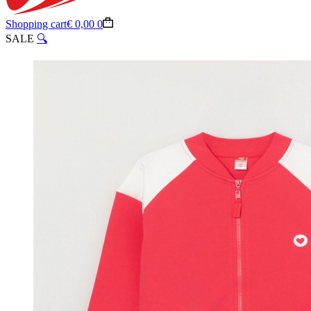
Shopping cart
€
0,00
0
SALE
🔍