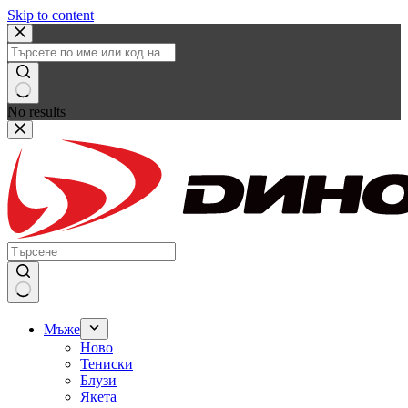
Skip to content
No results
Мъже
Ново
Тениски
Блузи
Якета