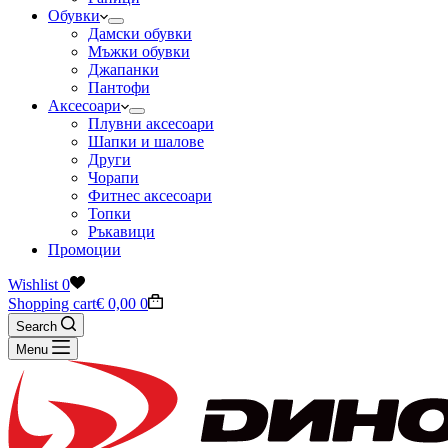
Обувки
Дамски обувки
Мъжки обувки
Джапанки
Пантофи
Аксесоари
Плувни аксесоари
Шапки и шалове
Други
Чорапи
Фитнес аксесоари
Топки
Ръкавици
Промоции
Wishlist
0
Shopping cart
€
0,00
0
Search
Menu