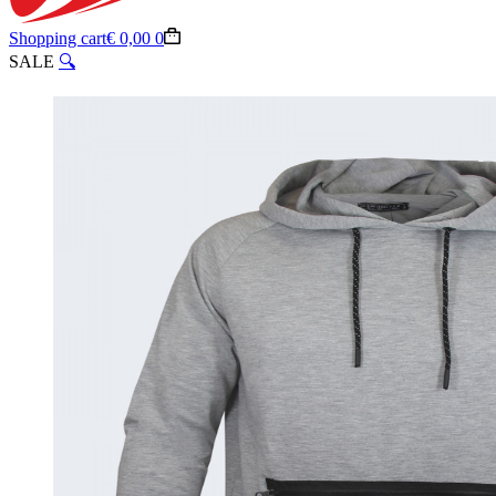
Shopping cart
€
0,00
0
SALE
🔍