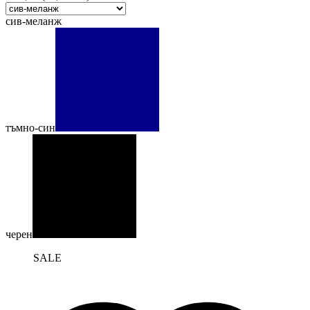
сив-меланж
тъмно-син
черен
SALE