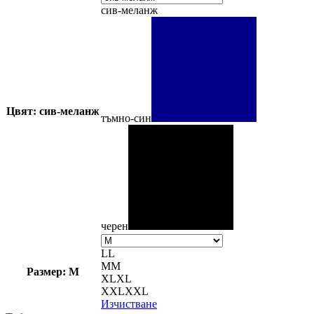
сив-меланж
Цвят: сив-меланж
тъмно-син
черен
L
L
M
M
Размер: M
XL
XL
XXL
XXL
Изчистване