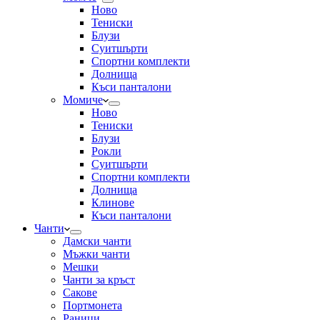
Ново
Тениски
Блузи
Суитшърти
Спортни комплекти
Долнища
Къси панталони
Момиче
Ново
Тениски
Блузи
Рокли
Суитшърти
Спортни комплекти
Долнища
Клинове
Къси панталони
Чанти
Дамски чанти
Мъжки чанти
Мешки
Чанти за кръст
Сакове
Портмонета
Раници