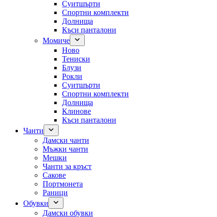
Суитшърти
Спортни комплекти
Долнища
Къси панталони
Момиче
Ново
Тениски
Блузи
Рокли
Суитшърти
Спортни комплекти
Долнища
Клинове
Къси панталони
Чанти
Дамски чанти
Мъжки чанти
Мешки
Чанти за кръст
Сакове
Портмонета
Раници
Обувки
Дамски обувки