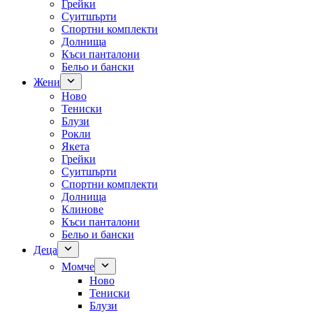
Грейки
Суитшърти
Спортни комплекти
Долнища
Къси панталони
Бельо и бански
Жени
Ново
Тениски
Блузи
Рокли
Якета
Грейки
Суитшърти
Спортни комплекти
Долнища
Клинове
Къси панталони
Бельо и бански
Деца
Момче
Ново
Тениски
Блузи