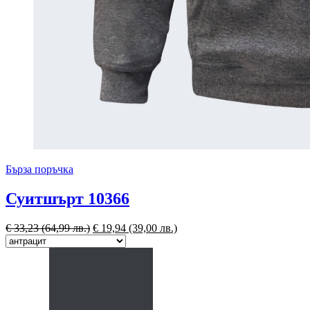
Бърза поръчка
Суитшърт 10366
€
33,23
(64,99 лв.)
€
19,94
(39,00 лв.)