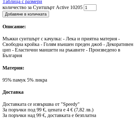
Таблица с размери
количество за Суитшърт Active 10205
Добавяне в количката
Описание:
Мъжки суитшърт с качулка: - Лека и приятна материя -
Свободна кройка - Голям външен преден джоб - Декоративен
цип - Еластични маншети на ръкавите - Произведено в
България
Материя:
95% памук 5% ликра
Доставка
Доставката се извършва от "Speedy"
За поръчки под 99 €, цената е 4 € (7,82 лв.)
За поръчки над 99 €, доставката е
безплатна