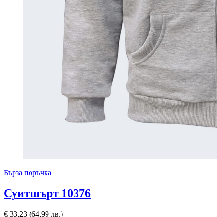
Бърза поръчка
Суитшърт 10376
€
33,23
(64,99 лв.)