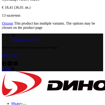
€
18,41
(36,01 лв.)
13 налични
Опции
This product has multiple variants. The options may be
chosen on the product page
+359 898 541534
Безплатна доставка за поръчки над 99 евро
Магазини
Login
Мъже