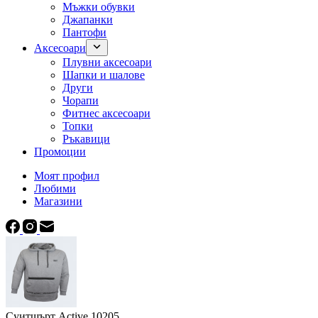
Мъжки обувки
Джапанки
Пантофи
Аксесоари
Плувни аксесоари
Шапки и шалове
Други
Чорапи
Фитнес аксесоари
Топки
Ръкавици
Промоции
Моят профил
Любими
Магазини
Суитшърт Active 10205