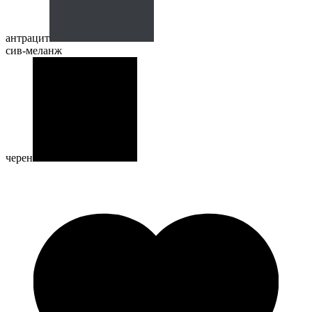
антрацит
сив-меланж
черен