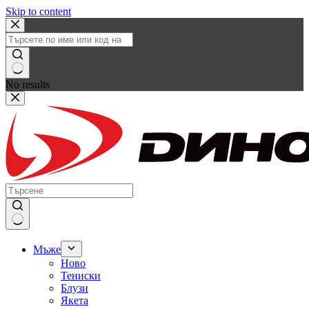
Skip to content
No results
Мъже
Ново
Тениски
Блузи
Якета