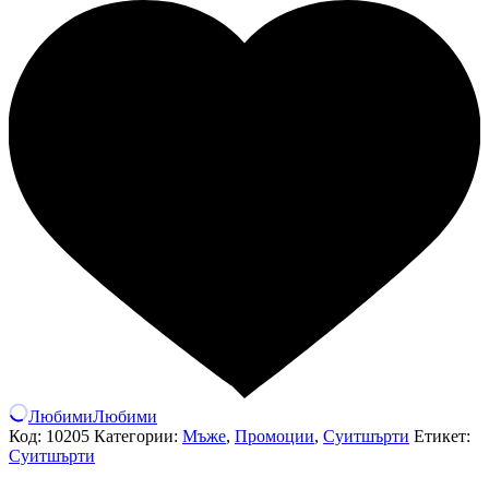
Любими
Любими
Код:
10205
Категории:
Мъже
,
Промоции
,
Суитшърти
Етикет:
Суитшърти