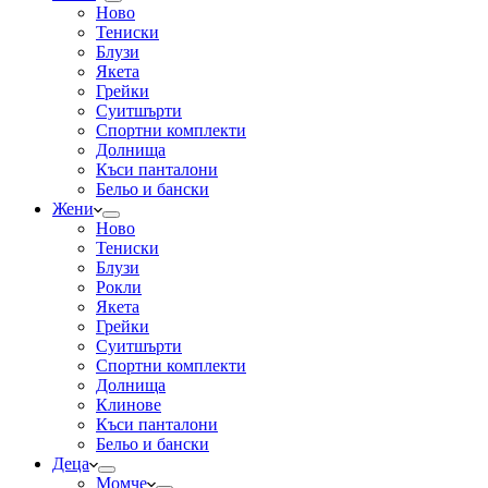
Ново
Тениски
Блузи
Якета
Грейки
Суитшърти
Спортни комплекти
Долнища
Къси панталони
Бельо и бански
Жени
Ново
Тениски
Блузи
Рокли
Якета
Грейки
Суитшърти
Спортни комплекти
Долнища
Клинове
Къси панталони
Бельо и бански
Деца
Момче