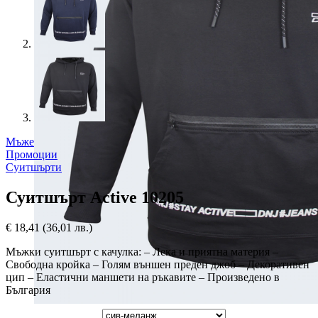
Мъже
Промоции
Суитшърти
Суитшърт Active 10205
€
18,41
(36,01 лв.)
Мъжки суитшърт с качулка: – Лека и приятна материя –
Свободна кройка – Голям външен преден джоб – Декоративен
цип – Еластични маншети на ръкавите – Произведено в
България