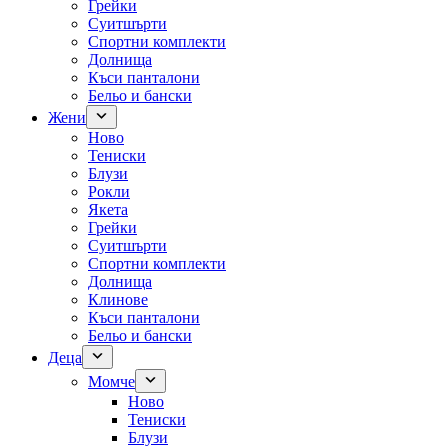
Грейки
Суитшърти
Спортни комплекти
Долнища
Къси панталони
Бельо и бански
Жени
Ново
Тениски
Блузи
Рокли
Якета
Грейки
Суитшърти
Спортни комплекти
Долнища
Клинове
Къси панталони
Бельо и бански
Деца
Момче
Ново
Тениски
Блузи