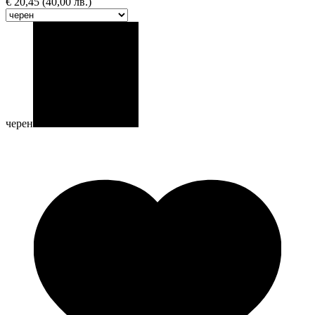
€
20,45
(40,00 лв.)
черен