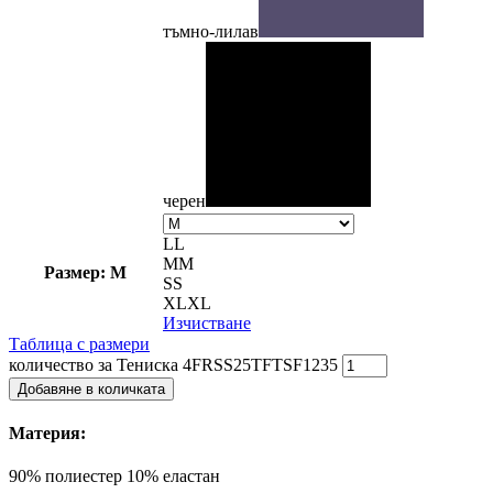
тъмно-лилав
черен
L
L
M
M
Размер: M
S
S
XL
XL
Изчистване
Таблица с размери
количество за Тениска 4FRSS25TFTSF1235
Добавяне в количката
Материя:
90% полиестер 10% еластан