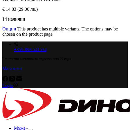
€
14,83
(29,00 лв.)
14 налични
Опции
This product has multiple variants. The options may be
chosen on the product page
+359 898 541534
Безплатна доставка за поръчки над 99 евро
Магазини
Login
Мъже