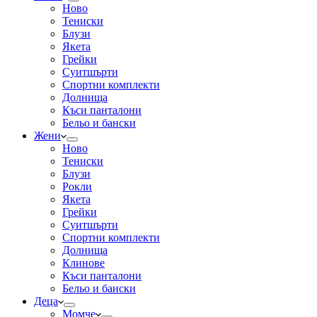
Ново
Тениски
Блузи
Якета
Грейки
Суитшърти
Спортни комплекти
Долнища
Къси панталони
Бельо и бански
Жени
Ново
Тениски
Блузи
Рокли
Якета
Грейки
Суитшърти
Спортни комплекти
Долнища
Клинове
Къси панталони
Бельо и бански
Деца
Момче