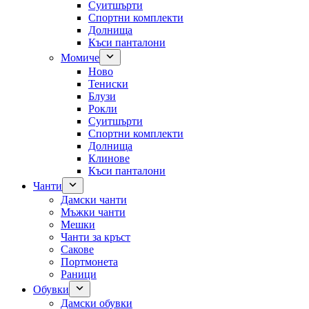
Суитшърти
Спортни комплекти
Долнища
Къси панталони
Момиче
Ново
Тениски
Блузи
Рокли
Суитшърти
Спортни комплекти
Долнища
Клинове
Къси панталони
Чанти
Дамски чанти
Мъжки чанти
Мешки
Чанти за кръст
Сакове
Портмонета
Раници
Обувки
Дамски обувки