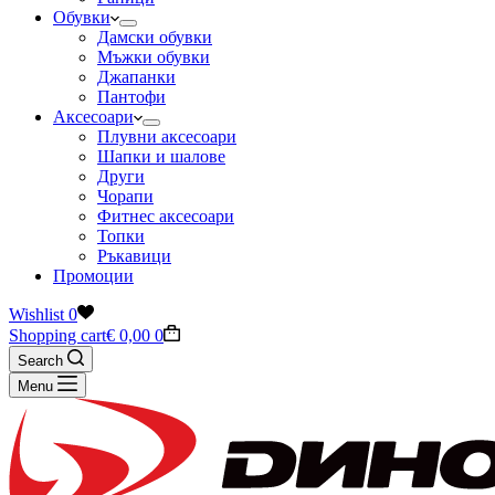
Обувки
Дамски обувки
Мъжки обувки
Джапанки
Пантофи
Аксесоари
Плувни аксесоари
Шапки и шалове
Други
Чорапи
Фитнес аксесоари
Топки
Ръкавици
Промоции
Wishlist
0
Shopping cart
€
0,00
0
Search
Menu