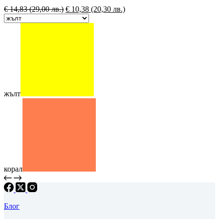
€
14,83
(29,00 лв.)
€
10,38
(20,30 лв.)
жълт
корал
Блог