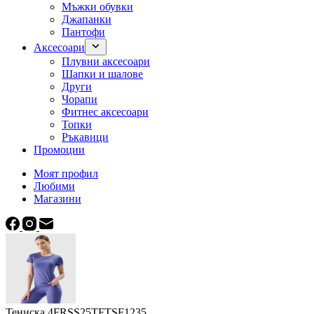
Мъжки обувки
Джапанки
Пантофи
Аксесоари
Плувни аксесоари
Шапки и шалове
Други
Чорапи
Фитнес аксесоари
Топки
Ръкавици
Промоции
Моят профил
Любими
Магазини
Тениска 4FRSS25TFTSF1235