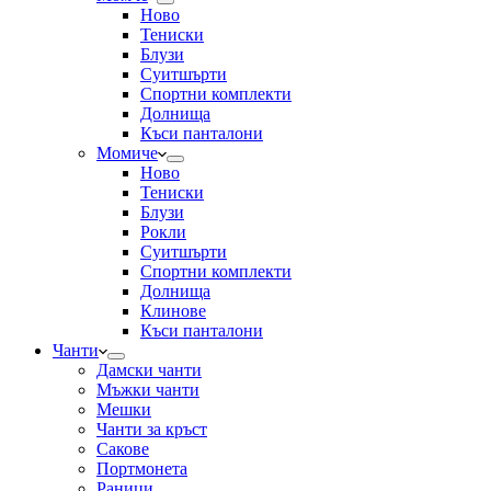
Ново
Тениски
Блузи
Суитшърти
Спортни комплекти
Долнища
Къси панталони
Момиче
Ново
Тениски
Блузи
Рокли
Суитшърти
Спортни комплекти
Долнища
Клинове
Къси панталони
Чанти
Дамски чанти
Мъжки чанти
Мешки
Чанти за кръст
Сакове
Портмонета
Раници