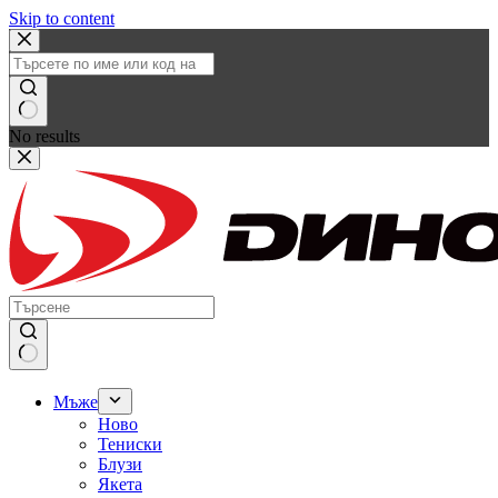
Skip to content
No results
Мъже
Ново
Тениски
Блузи
Якета