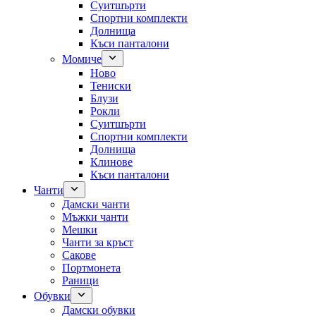
Суитшърти
Спортни комплекти
Долнища
Къси панталони
Момиче
Ново
Тениски
Блузи
Рокли
Суитшърти
Спортни комплекти
Долнища
Клинове
Къси панталони
Чанти
Дамски чанти
Мъжки чанти
Мешки
Чанти за кръст
Сакове
Портмонета
Раници
Обувки
Дамски обувки