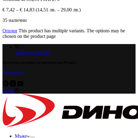
€
7,42
–
€
14,83
(14,51 лв. – 29,00 лв.)
35 налични
Опции
This product has multiple variants. The options may be
chosen on the product page
+359 898 541534
Безплатна доставка за поръчки над 99 евро
Магазини
Login
Мъже