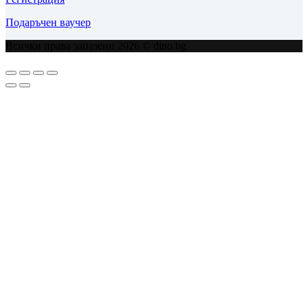
Подаръчен ваучер
Всички права запазени 2026 © dino.bg