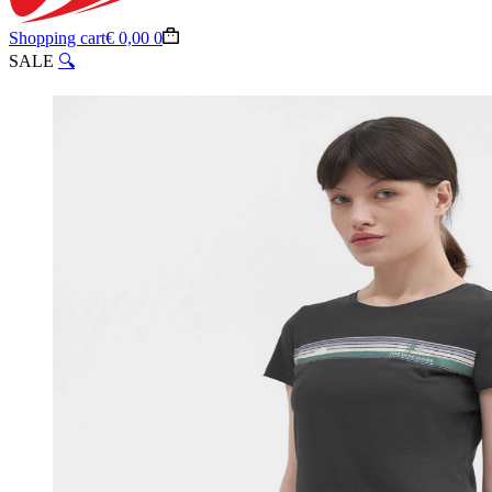
Shopping cart
€
0,00
0
SALE
🔍