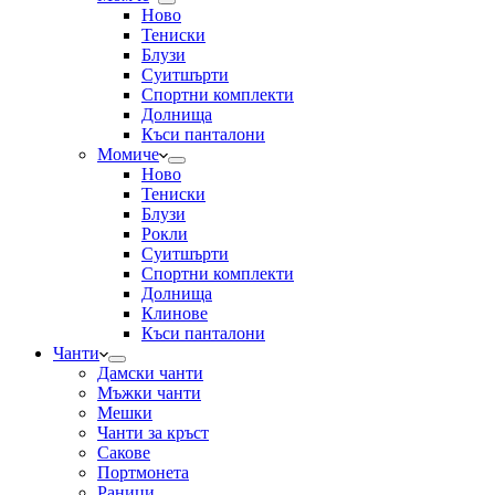
Ново
Тениски
Блузи
Суитшърти
Спортни комплекти
Долнища
Къси панталони
Момиче
Ново
Тениски
Блузи
Рокли
Суитшърти
Спортни комплекти
Долнища
Клинове
Къси панталони
Чанти
Дамски чанти
Мъжки чанти
Мешки
Чанти за кръст
Сакове
Портмонета
Раници