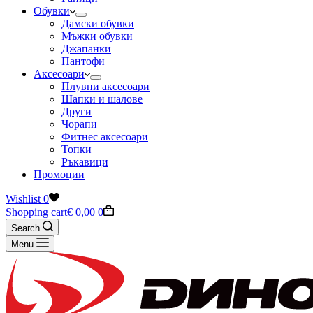
Обувки
Дамски обувки
Мъжки обувки
Джапанки
Пантофи
Аксесоари
Плувни аксесоари
Шапки и шалове
Други
Чорапи
Фитнес аксесоари
Топки
Ръкавици
Промоции
Wishlist
0
Shopping cart
€
0,00
0
Search
Menu