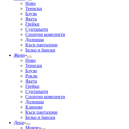
Ново
Тениски
Блузи
Якета
Грейки
Суитшърти
Спортни комплекти
Долнища
Къси панталони
Бельо и бански
Жени
Ново
Тениски
Блузи
Рокли
Якета
Грейки
Суитшърти
Спортни комплекти
Долнища
Клинове
Къси панталони
Бельо и бански
Деца
Момче