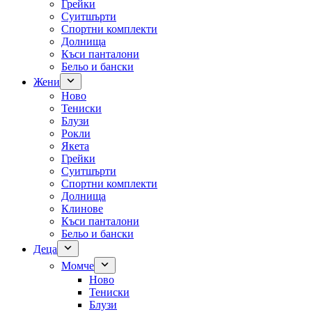
Грейки
Суитшърти
Спортни комплекти
Долнища
Къси панталони
Бельо и бански
Жени
Ново
Тениски
Блузи
Рокли
Якета
Грейки
Суитшърти
Спортни комплекти
Долнища
Клинове
Къси панталони
Бельо и бански
Деца
Момче
Ново
Тениски
Блузи