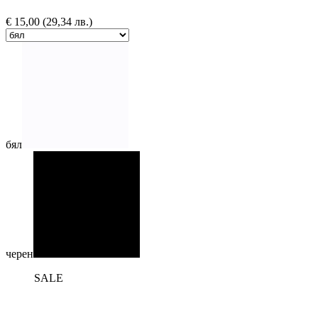
€
15,00
(29,34 лв.)
бял
черен
SALE