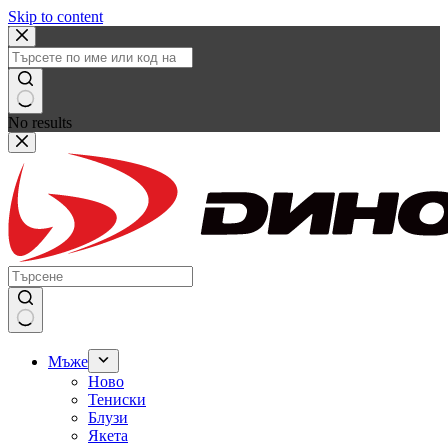
Skip to content
No results
Мъже
Ново
Тениски
Блузи
Якета