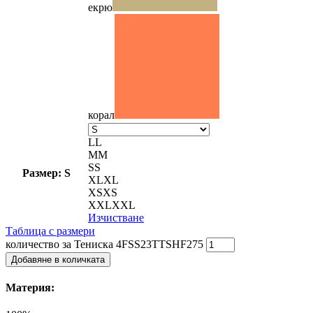
екрю
корал
L
L
M
M
S
S
Размер: S
XL
XL
XS
XS
XXL
XXL
Изчистване
Таблица с размери
количество за Тениска 4FSS23TTSHF275
Добавяне в количката
Материя: