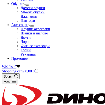
Обувки
Дамски обувки
Мъжки обувки
Джапанки
Пантофи
Аксесоари
Плувни аксесоари
Шапки и шалове
Други
Чорапи
Фитнес аксесоари
Топки
Ръкавици
Промоции
Wishlist
0
Shopping cart
€
0,00
0
Search
Menu