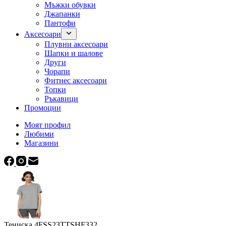
Мъжки обувки
Джапанки
Пантофи
Аксесоари
Плувни аксесоари
Шапки и шалове
Други
Чорапи
Фитнес аксесоари
Топки
Ръкавици
Промоции
Моят профил
Любими
Магазини
Тениска 4FSS23TTSHF332