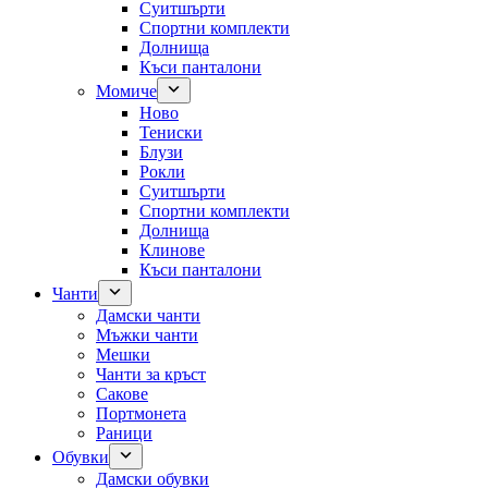
Суитшърти
Спортни комплекти
Долнища
Къси панталони
Момиче
Ново
Тениски
Блузи
Рокли
Суитшърти
Спортни комплекти
Долнища
Клинове
Къси панталони
Чанти
Дамски чанти
Мъжки чанти
Мешки
Чанти за кръст
Сакове
Портмонета
Раници
Обувки
Дамски обувки