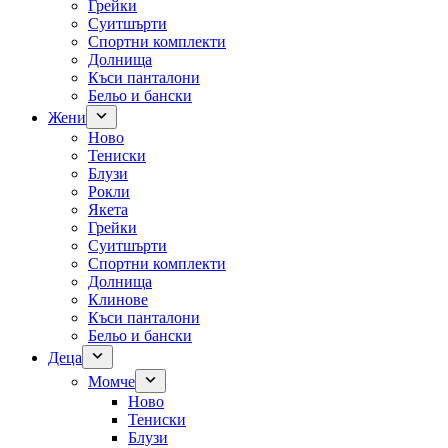
Грейки
Суитшърти
Спортни комплекти
Долнища
Къси панталони
Бельо и бански
Жени
Ново
Тениски
Блузи
Рокли
Якета
Грейки
Суитшърти
Спортни комплекти
Долнища
Клинове
Къси панталони
Бельо и бански
Деца
Момче
Ново
Тениски
Блузи