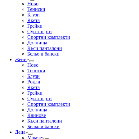
Ново
Тениски
Блузи
Якета
Грейки
Суитшърти
Спортни комплекти
Долнища
Къси панталони
Бельо и бански
Жени
Ново
Тениски
Блузи
Рокли
Якета
Грейки
Суитшърти
Спортни комплекти
Долнища
Клинове
Къси панталони
Бельо и бански
Деца
Момче