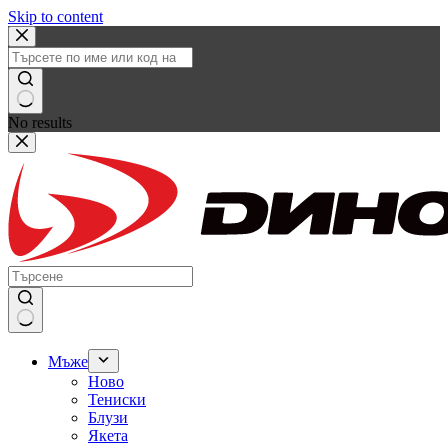
Skip to content
No results
Мъже
Ново
Тениски
Блузи
Якета