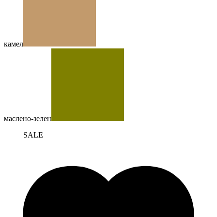
камел
маслено-зелен
SALE