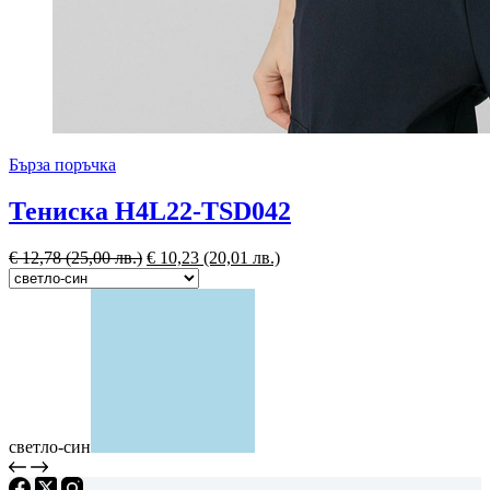
Бърза поръчка
Тениска H4L22-TSD042
€
12,78
(25,00 лв.)
€
10,23
(20,01 лв.)
светло-син