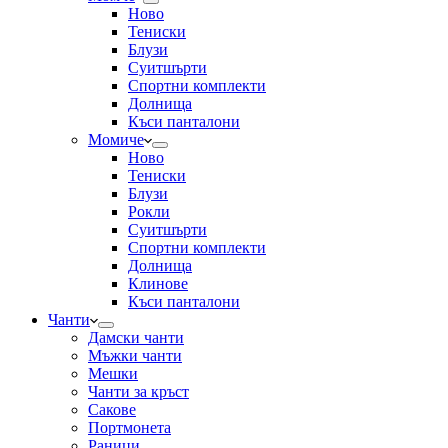
Ново
Тениски
Блузи
Суитшърти
Спортни комплекти
Долнища
Къси панталони
Момиче
Ново
Тениски
Блузи
Рокли
Суитшърти
Спортни комплекти
Долнища
Клинове
Къси панталони
Чанти
Дамски чанти
Мъжки чанти
Мешки
Чанти за кръст
Сакове
Портмонета
Раници