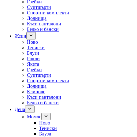
Грейки
Суитшърти
Спортни комплекти
Долнища
Къси панталони
Бельо и бански
Жени
Ново
Тениски
Блузи
Рокли
Якета
Грейки
Суитшърти
Спортни комплекти
Долнища
Клинове
Къси панталони
Бельо и бански
Деца
Момче
Ново
Тениски
Блузи