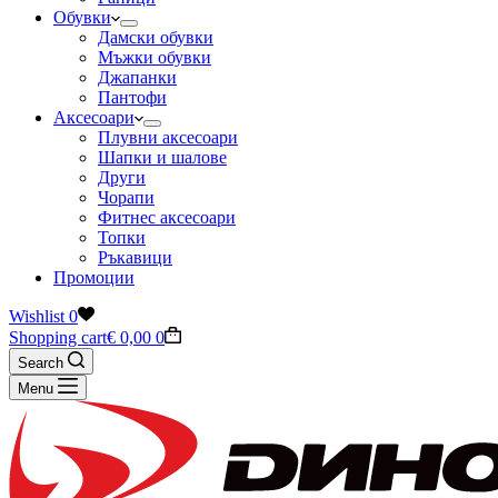
Обувки
Дамски обувки
Мъжки обувки
Джапанки
Пантофи
Аксесоари
Плувни аксесоари
Шапки и шалове
Други
Чорапи
Фитнес аксесоари
Топки
Ръкавици
Промоции
Wishlist
0
Shopping cart
€
0,00
0
Search
Menu