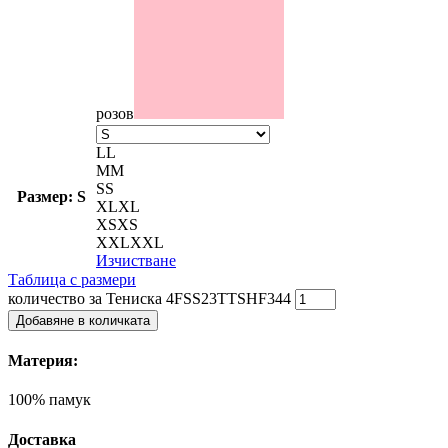
розов
L
L
M
M
S
S
Размер: S
XL
XL
XS
XS
XXL
XXL
Изчистване
Таблица с размери
количество за Тениска 4FSS23TTSHF344
Добавяне в количката
Материя:
100% памук
Доставка