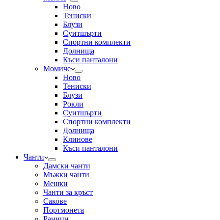
Ново
Тениски
Блузи
Суитшърти
Спортни комплекти
Долнища
Къси панталони
Момиче
Ново
Тениски
Блузи
Рокли
Суитшърти
Спортни комплекти
Долнища
Клинове
Къси панталони
Чанти
Дамски чанти
Мъжки чанти
Мешки
Чанти за кръст
Сакове
Портмонета
Раници