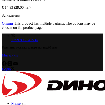
€
14,83
(29,00 лв.)
32 налични
Опции
This product has multiple variants. The options may be
chosen on the product page
+359 898 541534
Безплатна доставка за поръчки над 99 евро
Магазини
Login
Мъже