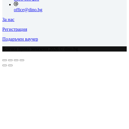
office@dino.bg
За нас
Регистрация
Подаръчен ваучер
Всички права запазени 2026 © dino.bg