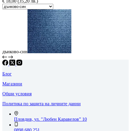
€
18,00
(35,20 лв.)
дънково-син
Блог
Магазини
Общи условия
Политика по защита на личните данни
Пловдив, ул. "Любен Каравелов” 10
0898 680 251