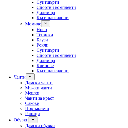
Суитшърти
Спортни комплекти
Долнища
Къси панталони
Момиче
Ново
Тениски
Блузи
Рокли
Суитшърти
Спортни комплекти
Долнища
Клинове
Къси панталони
Чанти
Дамски чанти
Мъжки чанти
Мешки
Чанти за кръст
Сакове
Портмонета
Раници
Обувки
Дамски обувки