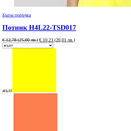
Бърза поръчка
Потник H4L22-TSD017
€
12,78
(25,00 лв.)
€
10,23
(20,01 лв.)
жълт