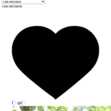
сив-меланж