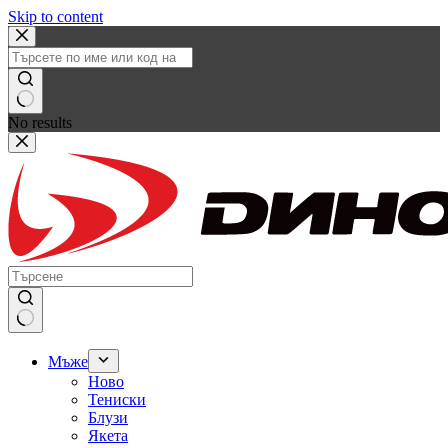
Skip to content
No results
Мъже
Ново
Тениски
Блузи
Якета