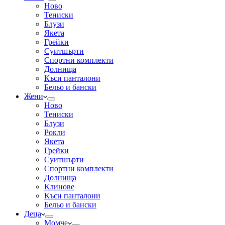
Ново
Тениски
Блузи
Якета
Грейки
Суитшърти
Спортни комплекти
Долнища
Къси панталони
Бельо и бански
Жени
Ново
Тениски
Блузи
Рокли
Якета
Грейки
Суитшърти
Спортни комплекти
Долнища
Клинове
Къси панталони
Бельо и бански
Деца
Момче