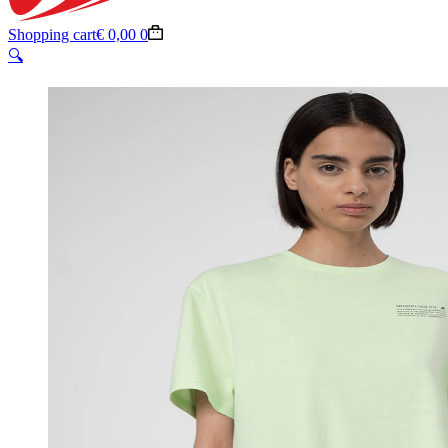
Shopping cart
€
0,00
0
🔍