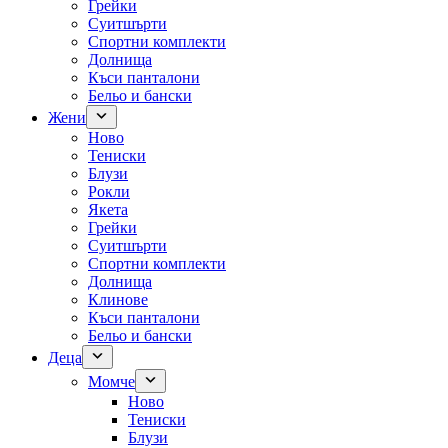
Грейки
Суитшърти
Спортни комплекти
Долнища
Къси панталони
Бельо и бански
Жени
Ново
Тениски
Блузи
Рокли
Якета
Грейки
Суитшърти
Спортни комплекти
Долнища
Клинове
Къси панталони
Бельо и бански
Деца
Момче
Ново
Тениски
Блузи