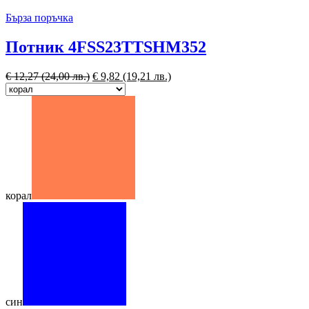
Бърза поръчка
Потник 4FSS23TTSHM352
€
12,27
(24,00 лв.)
€
9,82
(19,21 лв.)
корал
син