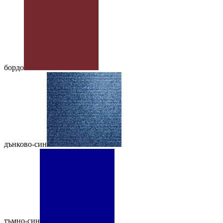
бордо
дънково-син
тъмно-син