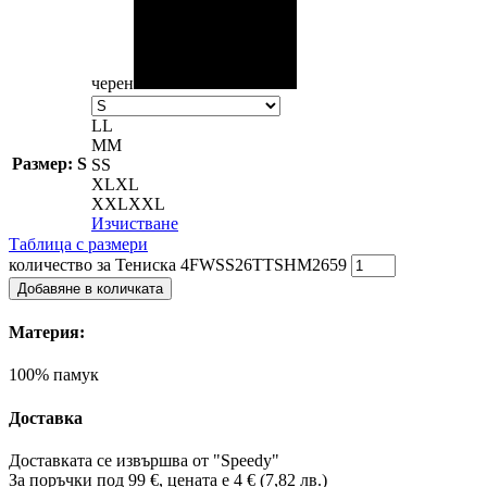
черен
L
L
M
M
Размер: S
S
S
XL
XL
XXL
XXL
Изчистване
Таблица с размери
количество за Тениска 4FWSS26TTSHM2659
Добавяне в количката
Материя:
100% памук
Доставка
Доставката се извършва от "Speedy"
За поръчки под 99 €, цената е 4 € (7,82 лв.)