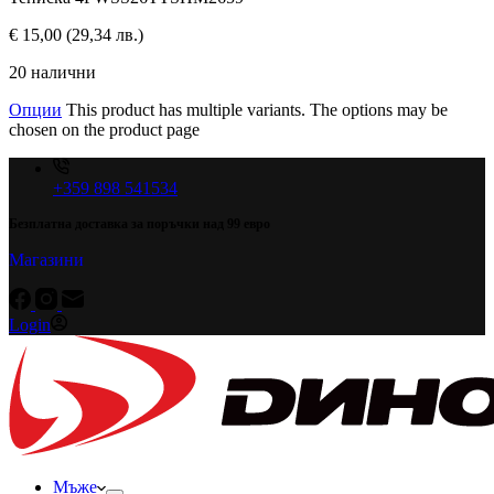
€
15,00
(29,34 лв.)
20 налични
Опции
This product has multiple variants. The options may be
chosen on the product page
+359 898 541534
Безплатна доставка за поръчки над 99 евро
Магазини
Login
Мъже