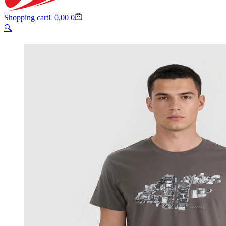
Shopping cart
€
0,00
0
🔍