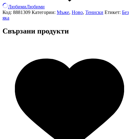
Любими
Любими
Код:
8881309
Категории:
Мъже
,
Ново
,
Тениски
Етикет:
Без
яка
Свързани продукти