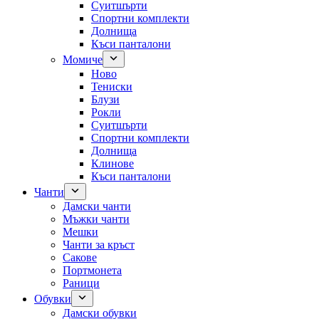
Суитшърти
Спортни комплекти
Долнища
Къси панталони
Момиче
Ново
Тениски
Блузи
Рокли
Суитшърти
Спортни комплекти
Долнища
Клинове
Къси панталони
Чанти
Дамски чанти
Мъжки чанти
Мешки
Чанти за кръст
Сакове
Портмонета
Раници
Обувки
Дамски обувки