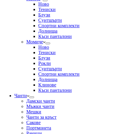
Ново
Тениски
Блузи
Суитшърти
Спортни комплекти
Долнища
Къси панталони
Момиче
Ново
Тениски
Блузи
Рокли
Суитшърти
Спортни комплекти
Долнища
Клинове
Къси панталони
Чанти
Дамски чанти
Мъжки чанти
Мешки
Чанти за кръст
Сакове
Портмонета
Раници