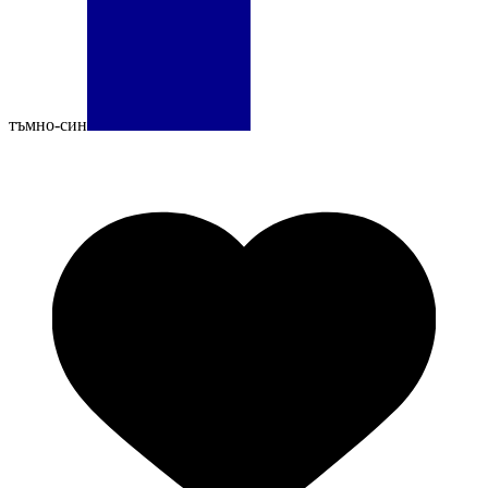
тъмно-син