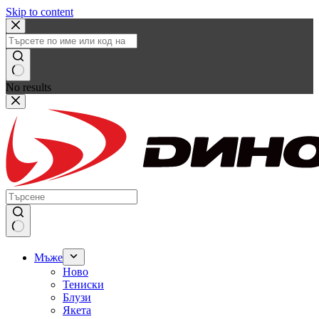
Skip to content
No results
Мъже
Ново
Тениски
Блузи
Якета