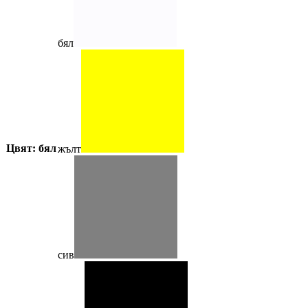
бял
Цвят: бял
жълт
сив