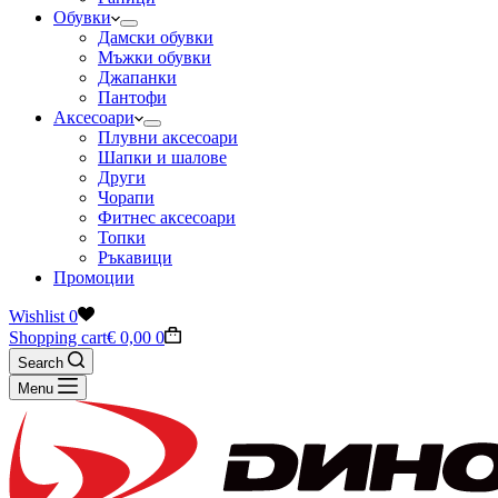
Обувки
Дамски обувки
Мъжки обувки
Джапанки
Пантофи
Аксесоари
Плувни аксесоари
Шапки и шалове
Други
Чорапи
Фитнес аксесоари
Топки
Ръкавици
Промоции
Wishlist
0
Shopping cart
€
0,00
0
Search
Menu