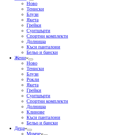
Ново
Тениски
Блузи
Якета
Грейки
Суитшърти
Спортни комплекти
Долнища
Къси панталони
Бельо и бански
Жени
Ново
Тениски
Блузи
Рокли
Якета
Грейки
Суитшърти
Спортни комплекти
Долнища
Клинове
Къси панталони
Бельо и бански
Деца
Момче