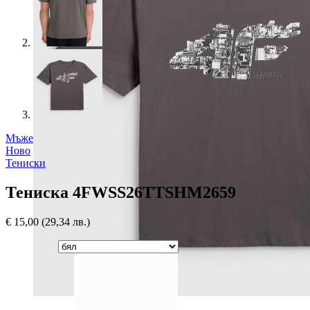
Мъже
Ново
Тениски
Тениска 4FWSS26TTSHM2659
€
15,00
(29,34 лв.)