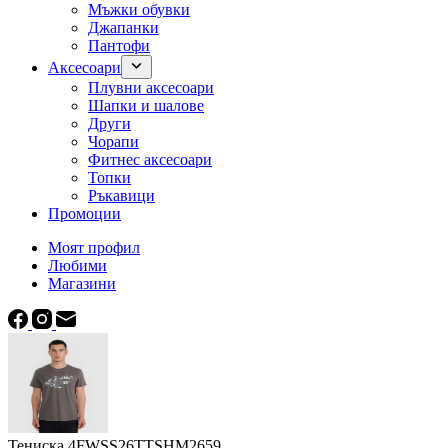
Мъжки обувки
Джапанки
Пантофи
Аксесоари
Плувни аксесоари
Шапки и шалове
Други
Чорапи
Фитнес аксесоари
Топки
Ръкавици
Промоции
Моят профил
Любими
Магазини
Тениска 4FWSS26TTSHM2659