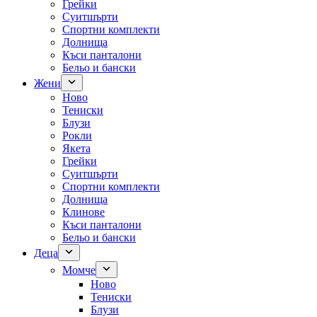
Грейки
Суитшърти
Спортни комплекти
Долнища
Къси панталони
Бельо и бански
Жени
Ново
Тениски
Блузи
Рокли
Якета
Грейки
Суитшърти
Спортни комплекти
Долнища
Клинове
Къси панталони
Бельо и бански
Деца
Момче
Ново
Тениски
Блузи