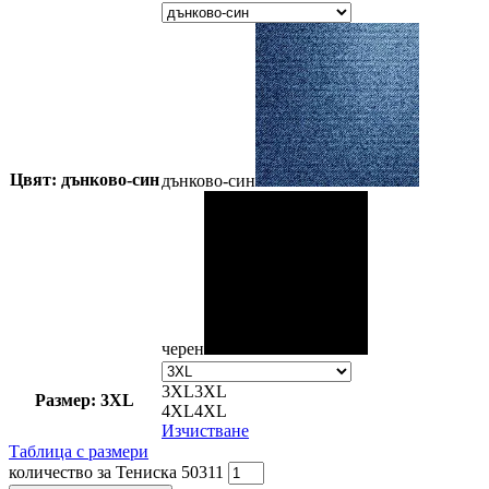
Цвят: дънково-син
дънково-син
черен
3XL
3XL
Размер: 3XL
4XL
4XL
Изчистване
Таблица с размери
количество за Тениска 50311