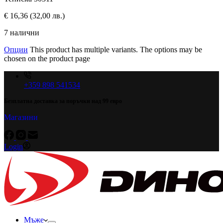
€
16,36
(32,00 лв.)
7 налични
Опции
This product has multiple variants. The options may be
chosen on the product page
+359 898 541534
Безплатна доставка за поръчки над 99 евро
Магазини
Login
Мъже