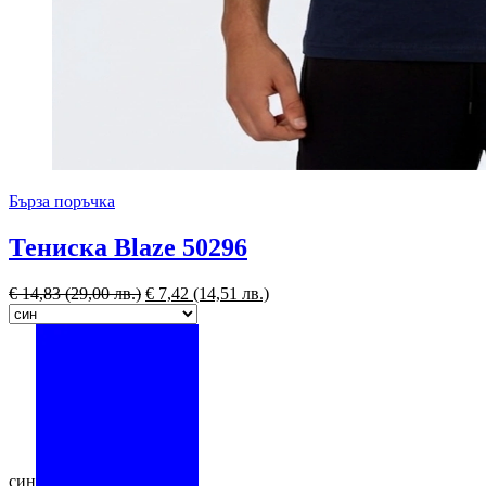
Бърза поръчка
Тениска Blaze 50296
€
14,83
(29,00 лв.)
€
7,42
(14,51 лв.)
син