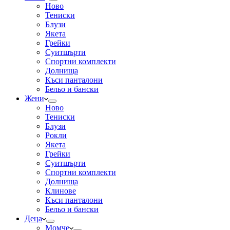
Ново
Тениски
Блузи
Якета
Грейки
Суитшърти
Спортни комплекти
Долнища
Къси панталони
Бельо и бански
Жени
Ново
Тениски
Блузи
Рокли
Якета
Грейки
Суитшърти
Спортни комплекти
Долнища
Клинове
Къси панталони
Бельо и бански
Деца
Момче