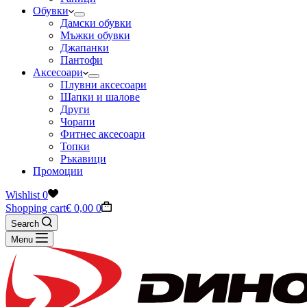
Обувки
Дамски обувки
Мъжки обувки
Джапанки
Пантофи
Аксесоари
Плувни аксесоари
Шапки и шалове
Други
Чорапи
Фитнес аксесоари
Топки
Ръкавици
Промоции
Wishlist
0
Shopping cart
€
0,00
0
Search
Menu