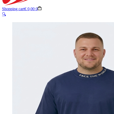
Shopping cart
€
0,00
0
🔍