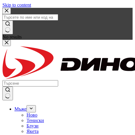
Skip to content
No results
Мъже
Ново
Тениски
Блузи
Якета