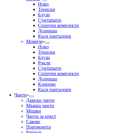
Ново
Тениски
Блузи
Суитшърти
Спортни комплекти
Долнища
Къси панталони
Момиче
Ново
Тениски
Блузи
Рокли
Суитшърти
Спортни комплекти
Долнища
Клинове
Къси панталони
Чанти
Дамски чанти
Мъжки чанти
Мешки
Чанти за кръст
Сакове
Портмонета
Раници