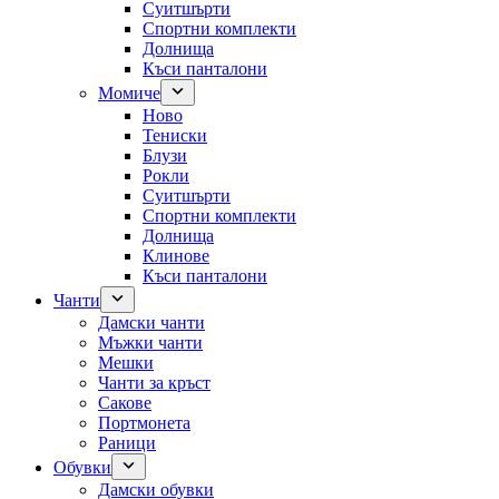
Суитшърти
Спортни комплекти
Долнища
Къси панталони
Момиче
Ново
Тениски
Блузи
Рокли
Суитшърти
Спортни комплекти
Долнища
Клинове
Къси панталони
Чанти
Дамски чанти
Мъжки чанти
Мешки
Чанти за кръст
Сакове
Портмонета
Раници
Обувки
Дамски обувки