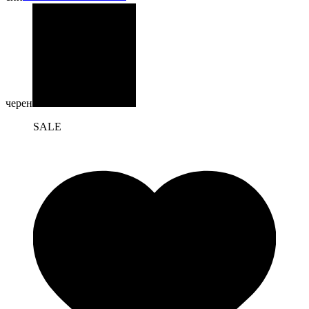
черен
SALE