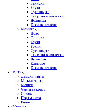
Тениски
Блузи
Суитшърти
Спортни комплекти
Долнища
Къси панталони
Момиче
Ново
Тениски
Блузи
Рокли
Суитшърти
Спортни комплекти
Долнища
Клинове
Къси панталони
Чанти
Дамски чанти
Мъжки чанти
Мешки
Чанти за кръст
Сакове
Портмонета
Раници
Обувки