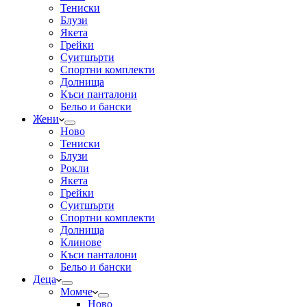
Тениски
Блузи
Якета
Грейки
Суитшърти
Спортни комплекти
Долнища
Къси панталони
Бельо и бански
Жени
Ново
Тениски
Блузи
Рокли
Якета
Грейки
Суитшърти
Спортни комплекти
Долнища
Клинове
Къси панталони
Бельо и бански
Деца
Момче
Ново