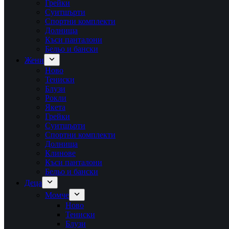
Грейки
Суитшърти
Спортни комплекти
Долнища
Къси панталони
Бельо и бански
Жени
Ново
Тениски
Блузи
Рокли
Якета
Грейки
Суитшърти
Спортни комплекти
Долнища
Клинове
Къси панталони
Бельо и бански
Деца
Момче
Ново
Тениски
Блузи