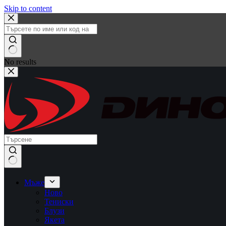
Skip to content
No results
Мъже
Ново
Тениски
Блузи
Якета