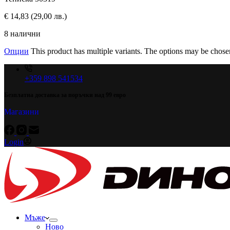
€
14,83
(29,00 лв.)
8 налични
Опции
This product has multiple variants. The options may be chose
+359 898 541534
Безплатна доставка за поръчки над 99 евро
Магазини
Login
Мъже
Ново