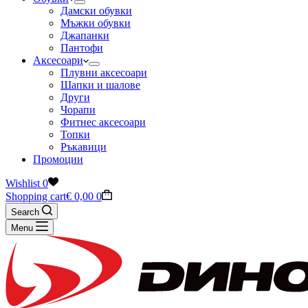
Дамски обувки
Мъжки обувки
Джапанки
Пантофи
Аксесоари
Плувни аксесоари
Шапки и шалове
Други
Чорапи
Фитнес аксесоари
Топки
Ръкавици
Промоции
Wishlist
0
Shopping cart
€
0,00
0
Search
Menu