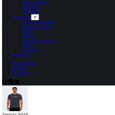
Мъжки обувки
Джапанки
Пантофи
Аксесоари
Плувни аксесоари
Шапки и шалове
Други
Чорапи
Фитнес аксесоари
Топки
Ръкавици
Промоции
Моят профил
Любими
Магазини
Тениска 50319