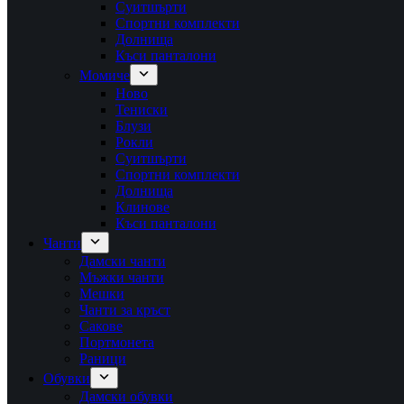
Суитшърти
Спортни комплекти
Долнища
Къси панталони
Момиче
Ново
Тениски
Блузи
Рокли
Суитшърти
Спортни комплекти
Долнища
Клинове
Къси панталони
Чанти
Дамски чанти
Мъжки чанти
Мешки
Чанти за кръст
Сакове
Портмонета
Раници
Обувки
Дамски обувки