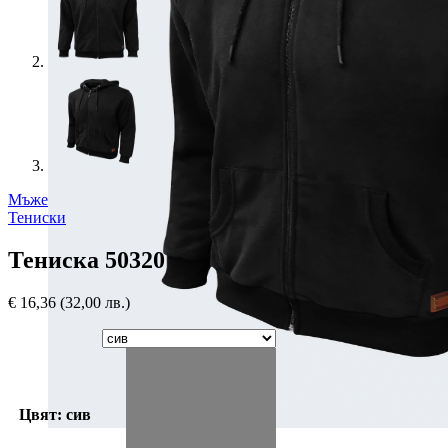
Мъже
Тениски
Тениска 50320
€
16,36
(32,00 лв.)
Цвят: сив