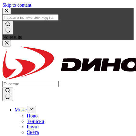
Skip to content
No results
Мъже
Ново
Тениски
Блузи
Якета