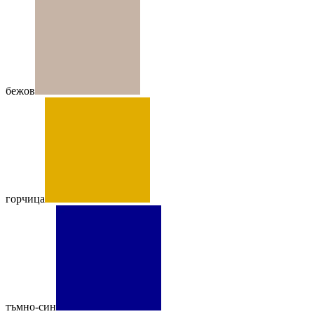
бежов
горчица
тъмно-син