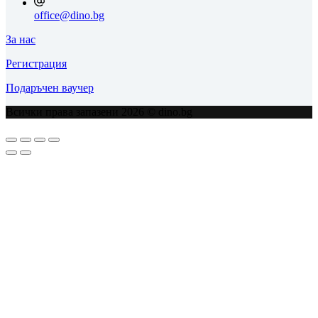
office@dino.bg
За нас
Регистрация
Подаръчен ваучер
Всички права запазени 2026 © dino.bg