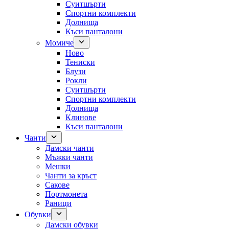
Суитшърти
Спортни комплекти
Долнища
Къси панталони
Момиче
Ново
Тениски
Блузи
Рокли
Суитшърти
Спортни комплекти
Долнища
Клинове
Къси панталони
Чанти
Дамски чанти
Мъжки чанти
Мешки
Чанти за кръст
Сакове
Портмонета
Раници
Обувки
Дамски обувки