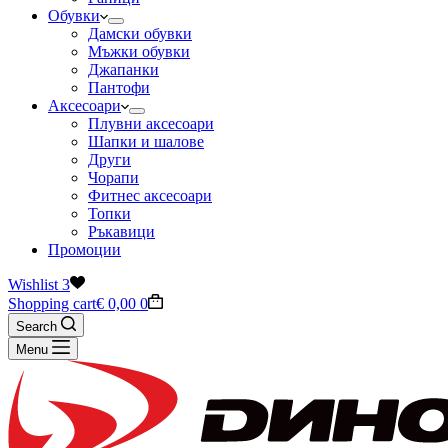
Обувки
Дамски обувки
Мъжки обувки
Джапанки
Пантофи
Аксесоари
Плувни аксесоари
Шапки и шалове
Други
Чорапи
Фитнес аксесоари
Топки
Ръкавици
Промоции
Wishlist
3
Shopping cart
€
0,00
0
Search
Menu