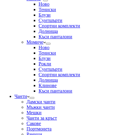
Ново
Тениски
Блузи
Суитшърти
Спортни комплекти
Долнища
Къси панталони
Момиче
Ново
Тениски
Блузи
Рокли
Суитшърти
Спортни комплекти
Долнища
Клинове
Къси панталони
Чанти
Дамски чанти
Мъжки чанти
Мешки
Чанти за кръст
Сакове
Портмонета
Раници