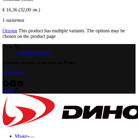
€
16,36
(32,00 лв.)
1 налични
Опции
This product has multiple variants. The options may be
chosen on the product page
+359 898 541534
Безплатна доставка за поръчки над 99 евро
Магазини
Login
Мъже