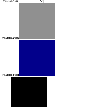
тъмно-сив
тъмно-син