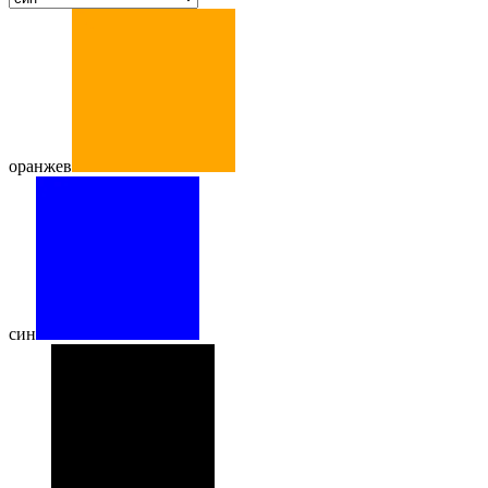
оранжев
син