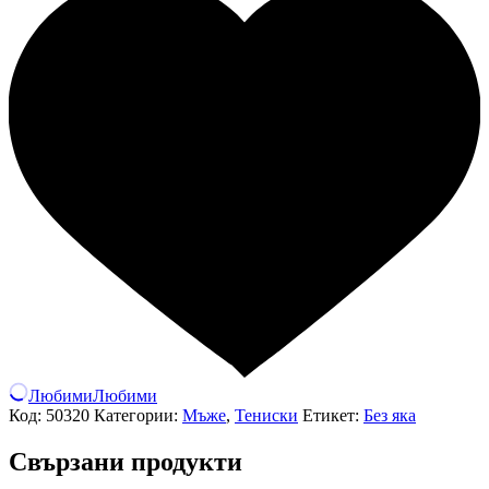
Любими
Любими
Код:
50320
Категории:
Мъже
,
Тениски
Етикет:
Без яка
Свързани продукти