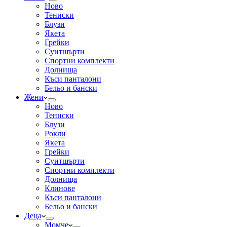
Ново
Тениски
Блузи
Якета
Грейки
Суитшърти
Спортни комплекти
Долнища
Къси панталони
Бельо и бански
Жени
Ново
Тениски
Блузи
Рокли
Якета
Грейки
Суитшърти
Спортни комплекти
Долнища
Клинове
Къси панталони
Бельо и бански
Деца
Момче