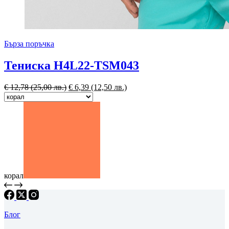
Бърза поръчка
Тениска H4L22-TSM043
€
12,78
(25,00 лв.)
€
6,39
(12,50 лв.)
корал
Блог