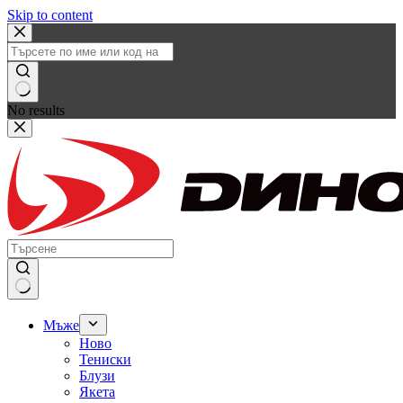
Skip to content
No results
Мъже
Ново
Тениски
Блузи
Якета