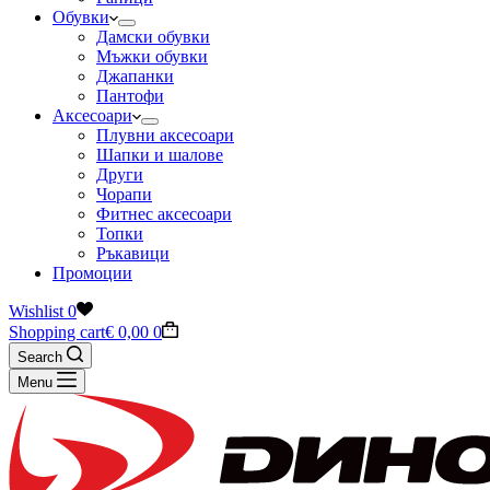
Обувки
Дамски обувки
Мъжки обувки
Джапанки
Пантофи
Аксесоари
Плувни аксесоари
Шапки и шалове
Други
Чорапи
Фитнес аксесоари
Топки
Ръкавици
Промоции
Wishlist
0
Shopping cart
€
0,00
0
Search
Menu