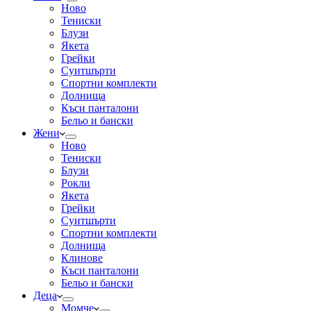
Ново
Тениски
Блузи
Якета
Грейки
Суитшърти
Спортни комплекти
Долнища
Къси панталони
Бельо и бански
Жени
Ново
Тениски
Блузи
Рокли
Якета
Грейки
Суитшърти
Спортни комплекти
Долнища
Клинове
Къси панталони
Бельо и бански
Деца
Момче