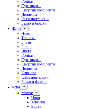
Грейки
Суитшърти
Спортни комплекти
Долнища
Къси панталони
Бельо и бански
Жени
Ново
Тениски
Блузи
Рокли
Якета
Грейки
Суитшърти
Спортни комплекти
Долнища
Клинове
Къси панталони
Бельо и бански
Деца
Момче
Ново
Тениски
Блузи