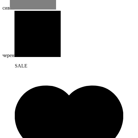
сив
черен
SALE