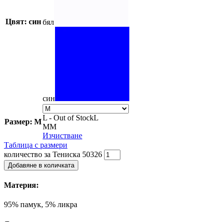
Цвят: син
бял
син
L - Out of Stock
L
Размер: M
M
M
Изчистване
Таблица с размери
количество за Тениска 50326
Добавяне в количката
Материя:
95% памук, 5% ликра