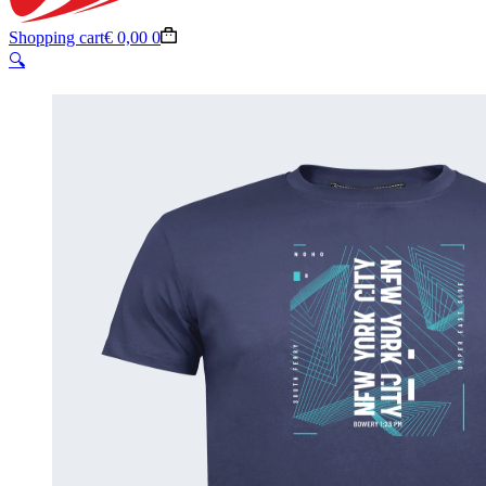
Shopping cart
€
0,00
0
🔍