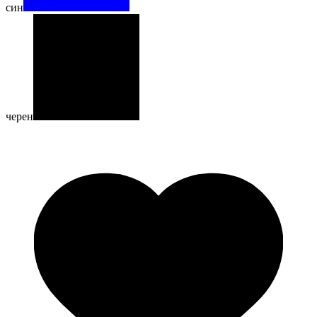
син
черен