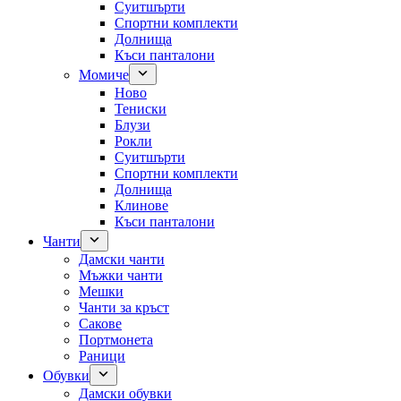
Суитшърти
Спортни комплекти
Долнища
Къси панталони
Момиче
Ново
Тениски
Блузи
Рокли
Суитшърти
Спортни комплекти
Долнища
Клинове
Къси панталони
Чанти
Дамски чанти
Мъжки чанти
Мешки
Чанти за кръст
Сакове
Портмонета
Раници
Обувки
Дамски обувки