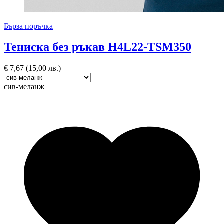
Бърза поръчка
Тениска без ръкав H4L22-TSM350
€
7,67
(15,00 лв.)
сив-меланж