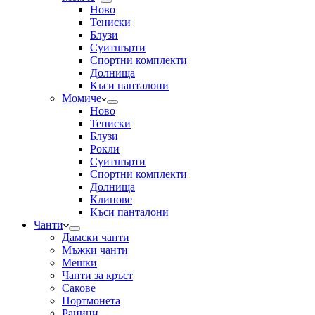
Ново
Тениски
Блузи
Суитшърти
Спортни комплекти
Долнища
Къси панталони
Момиче
Ново
Тениски
Блузи
Рокли
Суитшърти
Спортни комплекти
Долнища
Клинове
Къси панталони
Чанти
Дамски чанти
Мъжки чанти
Мешки
Чанти за кръст
Сакове
Портмонета
Раници