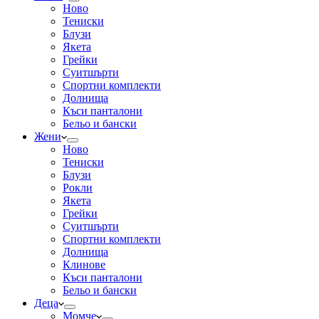
Ново
Тениски
Блузи
Якета
Грейки
Суитшърти
Спортни комплекти
Долнища
Къси панталони
Бельо и бански
Жени
Ново
Тениски
Блузи
Рокли
Якета
Грейки
Суитшърти
Спортни комплекти
Долнища
Клинове
Къси панталони
Бельо и бански
Деца
Момче