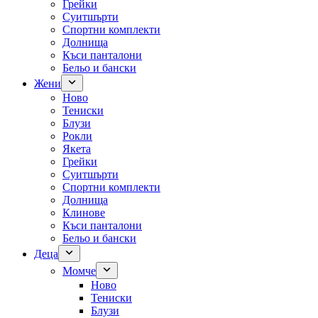
Грейки
Суитшърти
Спортни комплекти
Долнища
Къси панталони
Бельо и бански
Жени
Ново
Тениски
Блузи
Рокли
Якета
Грейки
Суитшърти
Спортни комплекти
Долнища
Клинове
Къси панталони
Бельо и бански
Деца
Момче
Ново
Тениски
Блузи