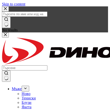
Skip to content
No results
Мъже
Ново
Тениски
Блузи
Якета