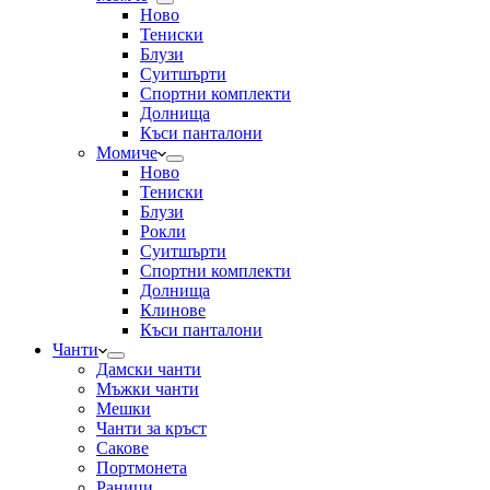
Ново
Тениски
Блузи
Суитшърти
Спортни комплекти
Долнища
Къси панталони
Момиче
Ново
Тениски
Блузи
Рокли
Суитшърти
Спортни комплекти
Долнища
Клинове
Къси панталони
Чанти
Дамски чанти
Мъжки чанти
Мешки
Чанти за кръст
Сакове
Портмонета
Раници