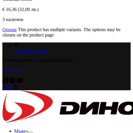
€
16,36
(32,00 лв.)
3 налични
Опции
This product has multiple variants. The options may be
chosen on the product page
+359 898 541534
Безплатна доставка за поръчки над 99 евро
Магазини
Login
Мъже