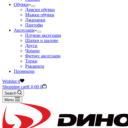
Обувки
Дамски обувки
Мъжки обувки
Джапанки
Пантофи
Аксесоари
Плувни аксесоари
Шапки и шалове
Други
Чорапи
Фитнес аксесоари
Топки
Ръкавици
Промоции
Wishlist
0
Shopping cart
€
0,00
0
Search
Menu