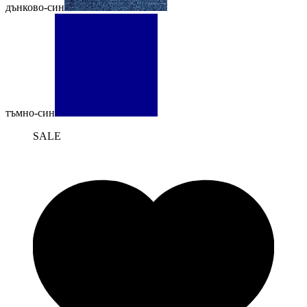
дънково-син
тъмно-син
SALE