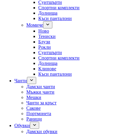
Суитшърти
Спортни комплекти
Долнища
Къси панталони
Момиче
Ново
Тениски
Блузи
Рокли
Суитшърти
Спортни комплекти
Долнища
Клинове
Къси панталони
Чанти
Дамски чанти
Мъжки чанти
Мешки
Чанти за кръст
Сакове
Портмонета
Раници
Обувки
Дамски обувки