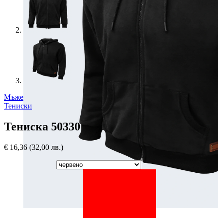
Мъже
Тениски
Тениска 50330
€
16,36
(32,00 лв.)