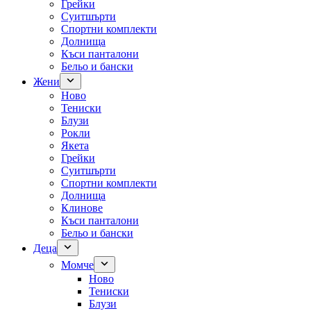
Грейки
Суитшърти
Спортни комплекти
Долнища
Къси панталони
Бельо и бански
Жени
Ново
Тениски
Блузи
Рокли
Якета
Грейки
Суитшърти
Спортни комплекти
Долнища
Клинове
Къси панталони
Бельо и бански
Деца
Момче
Ново
Тениски
Блузи