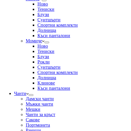
Ново
Тениски
Блузи
Суитшърти
Спортни комплекти
Долнища
Къси панталони
Момиче
Ново
Тениски
Блузи
Рокли
Суитшърти
Спортни комплекти
Долнища
Клинове
Къси панталони
Чанти
Дамски чанти
Мъжки чанти
Мешки
Чанти за кръст
Сакове
Портмонета
Раници