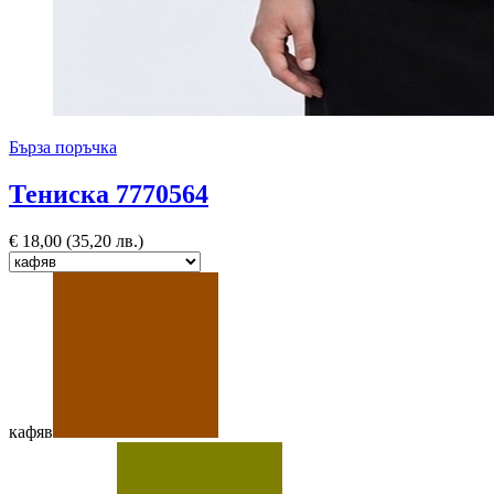
Бърза поръчка
Тениска 7770564
€
18,00
(35,20 лв.)
кафяв