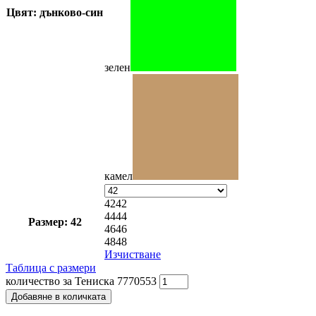
Цвят: дънково-син
зелен
камел
42
42
44
44
Размер: 42
46
46
48
48
Изчистване
Таблица с размери
количество за Тениска 7770553
Добавяне в количката