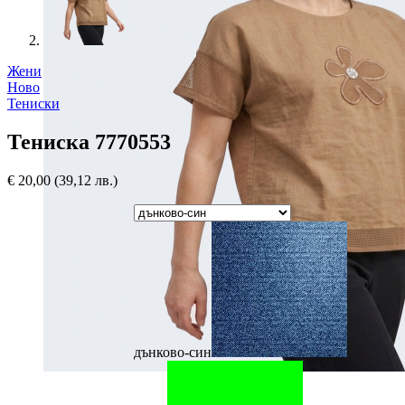
Жени
Ново
Тениски
Тениска 7770553
€
20,00
(39,12 лв.)
дънково-син