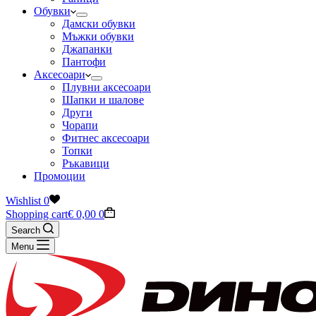
Обувки
Дамски обувки
Мъжки обувки
Джапанки
Пантофи
Аксесоари
Плувни аксесоари
Шапки и шалове
Други
Чорапи
Фитнес аксесоари
Топки
Ръкавици
Промоции
Wishlist
0
Shopping cart
€
0,00
0
Search
Menu