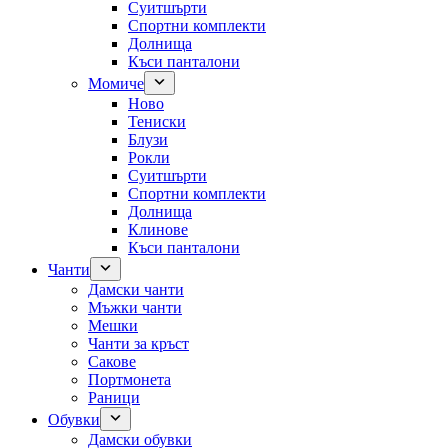
Суитшърти
Спортни комплекти
Долнища
Къси панталони
Момиче
Ново
Тениски
Блузи
Рокли
Суитшърти
Спортни комплекти
Долнища
Клинове
Къси панталони
Чанти
Дамски чанти
Мъжки чанти
Мешки
Чанти за кръст
Сакове
Портмонета
Раници
Обувки
Дамски обувки