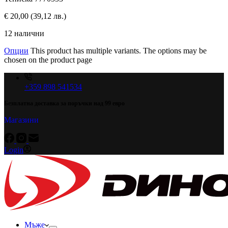
€
20,00
(39,12 лв.)
12 налични
Опции
This product has multiple variants. The options may be
chosen on the product page
+359 898 541534
Безплатна доставка за поръчки над 99 евро
Магазини
Login
Мъже