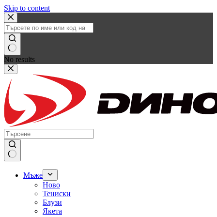
Skip to content
No results
Мъже
Ново
Тениски
Блузи
Якета