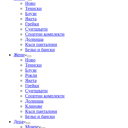
Ново
Тениски
Блузи
Якета
Грейки
Суитшърти
Спортни комплекти
Долнища
Къси панталони
Бельо и бански
Жени
Ново
Тениски
Блузи
Рокли
Якета
Грейки
Суитшърти
Спортни комплекти
Долнища
Клинове
Къси панталони
Бельо и бански
Деца
Момче