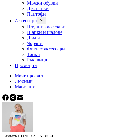
Мъжки обувки
Джапанки
Пантофи
Аксесоари
Плувни аксесоари
Шапки и шалове
Други
Чорапи
Фитнес аксесоари
Топки
Ръкавици
Промоции
Моят профил
Любими
Магазини
Тениска H4L22-TSD034