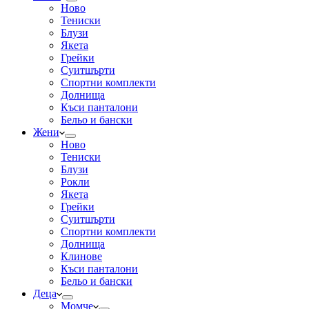
Ново
Тениски
Блузи
Якета
Грейки
Суитшърти
Спортни комплекти
Долнища
Къси панталони
Бельо и бански
Жени
Ново
Тениски
Блузи
Рокли
Якета
Грейки
Суитшърти
Спортни комплекти
Долнища
Клинове
Къси панталони
Бельо и бански
Деца
Момче