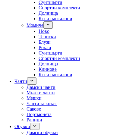
Суитшърти
Спортни комплекти
Долнища
Къси панталони
Момиче
Ново
Тениски
Блузи
Рокли
Суитшърти
Спортни комплекти
Долнища
Клинове
Къси панталони
Чанти
Дамски чанти
Мъжки чанти
Мешки
Чанти за кръст
Сакове
Портмонета
Раници
Обувки
Дамски обувки