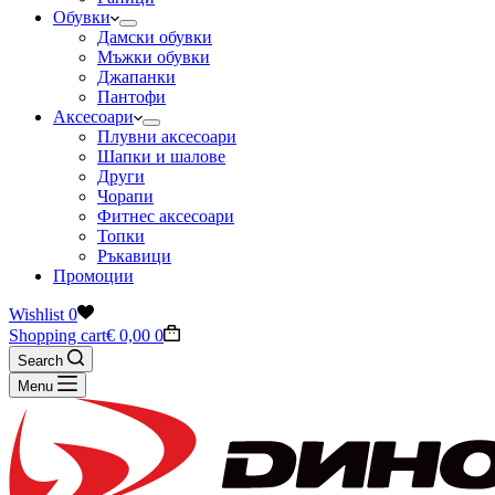
Обувки
Дамски обувки
Мъжки обувки
Джапанки
Пантофи
Аксесоари
Плувни аксесоари
Шапки и шалове
Други
Чорапи
Фитнес аксесоари
Топки
Ръкавици
Промоции
Wishlist
0
Shopping cart
€
0,00
0
Search
Menu