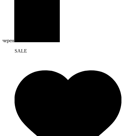
черен
SALE