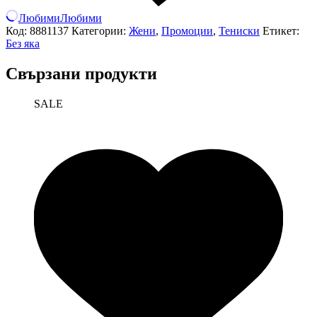
Любими
Любими
Код:
8881137
Категории:
Жени
,
Промоции
,
Тениски
Етикет:
Без яка
Свързани продукти
SALE