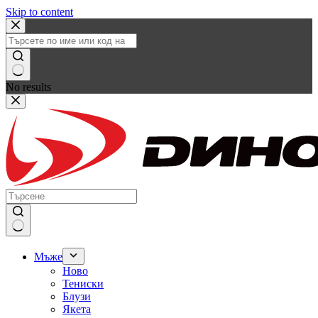
Skip to content
No results
Мъже
Ново
Тениски
Блузи
Якета