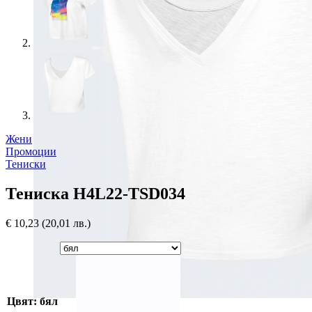
Жени
Промоции
Тениски
Тениска H4L22-TSD034
€
10,23
(20,01 лв.)
Цвят: бял