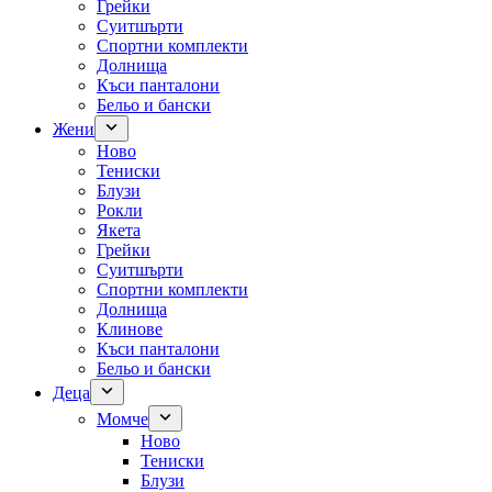
Грейки
Суитшърти
Спортни комплекти
Долнища
Къси панталони
Бельо и бански
Жени
Ново
Тениски
Блузи
Рокли
Якета
Грейки
Суитшърти
Спортни комплекти
Долнища
Клинове
Къси панталони
Бельо и бански
Деца
Момче
Ново
Тениски
Блузи