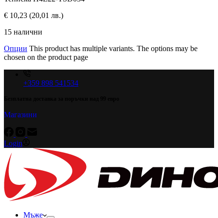
€
10,23
(20,01 лв.)
15 налични
Опции
This product has multiple variants. The options may be
chosen on the product page
+359 898 541534
Безплатна доставка за поръчки над 99 евро
Магазини
Login
Мъже