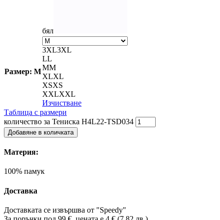
бял
3XL
3XL
L
L
M
M
Размер: M
XL
XL
XS
XS
XXL
XXL
Изчистване
Таблица с размери
количество за Тениска H4L22-TSD034
Добавяне в количката
Материя:
100% памук
Доставка
Доставката се извършва от "Speedy"
За поръчки под 99 €, цената е 4 € (7,82 лв.)