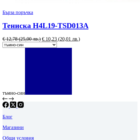
Бърза поръчка
Тениска H4L19-TSD013A
€
12,78
(25,00 лв.)
€
10,23
(20,01 лв.)
тъмно-син
Блог
Магазини
Общи условия