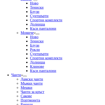
Ново
Тениски
Блузи
Суитшърти
Спортни комплекти
Долнища
Къси панталони
Момиче
Ново
Тениски
Блузи
Рокли
Суитшърти
Спортни комплекти
Долнища
Клинове
Къси панталони
Чанти
Дамски чанти
Мъжки чанти
Мешки
Чанти за кръст
Сакове
Портмонета
Раници