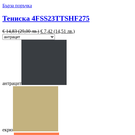
Бърза поръчка
Тениска 4FSS23TTSHF275
€
14,83
(29,00 лв.)
€
7,42
(14,51 лв.)
антрацит
екрю