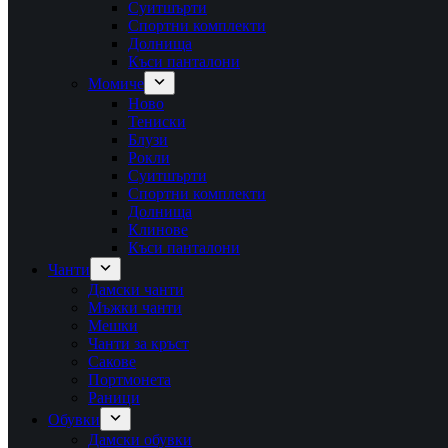
Суитшърти
Спортни комплекти
Долнища
Къси панталони
Момиче
Ново
Тениски
Блузи
Рокли
Суитшърти
Спортни комплекти
Долнища
Клинове
Къси панталони
Чанти
Дамски чанти
Мъжки чанти
Мешки
Чанти за кръст
Сакове
Портмонета
Раници
Обувки
Дамски обувки