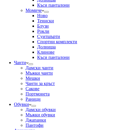
Къси панталони
Момиче
Ново
Тениски
Блузи
Рокли
Суитшърти
Спортни комплекти
Долнища
Клинове
Къси панталони
Чанти
Дамски чанти
Мъжки чанти
Мешки
Чанти за кръст
Сакове
Портмонета
Раници
Обувки
Дамски обувки
Мъжки обувки
Джапанки
Пантофи