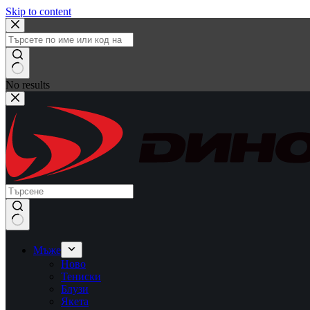
Skip to content
No results
Мъже
Ново
Тениски
Блузи
Якета