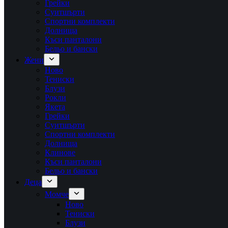
Грейки
Суитшърти
Спортни комплекти
Долнища
Къси панталони
Бельо и бански
Жени
Ново
Тениски
Блузи
Рокли
Якета
Грейки
Суитшърти
Спортни комплекти
Долнища
Клинове
Къси панталони
Бельо и бански
Деца
Момче
Ново
Тениски
Блузи