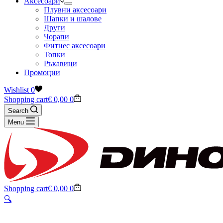
Аксесоари
Плувни аксесоари
Шапки и шалове
Други
Чорапи
Фитнес аксесоари
Топки
Ръкавици
Промоции
Wishlist
0
Shopping cart
€
0,00
0
Search
Menu
Shopping cart
€
0,00
0
🔍