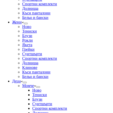
Спортни комплекти
Долнища
Къси панталони
Бельо и бански
Жени
Ново
Тениски
Блузи
Рокли
Якета
Грейки
Суитшърти
Спортни комплекти
Долнища
Клинове
Къси панталони
Бельо и бански
Деца
Момче
Ново
Тениски
Блузи
Суитшърти
Спортни комплекти
Долнища