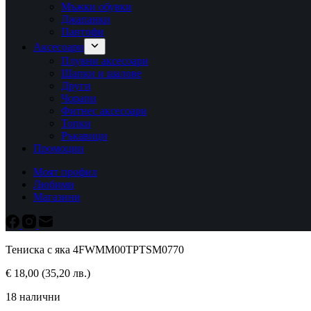
Мъжки обувки
Джапанки
Пантофи
Аксесоари
Плувни аксесоари
Шапки и шалове
Други
Чорапи
Фитнес аксесоари
Топки
Ръкавици
Промоции
Моят профил
Любими
Магазини
Тениска с яка 4FWMM00TPTSM0770
€
18,00
(35,20 лв.)
18 налични