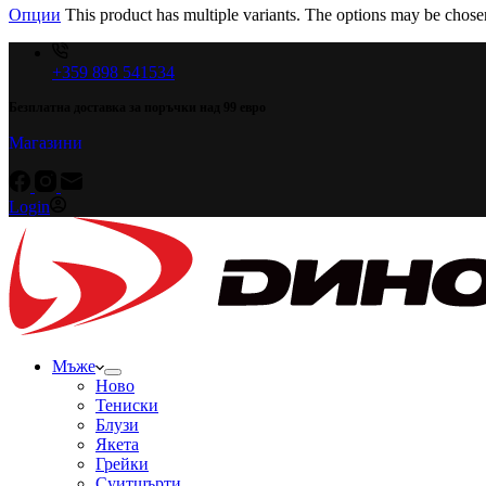
Опции
This product has multiple variants. The options may be chose
+359 898 541534
Безплатна доставка за поръчки над 99 евро
Магазини
Login
Мъже
Ново
Тениски
Блузи
Якета
Грейки
Суитшърти