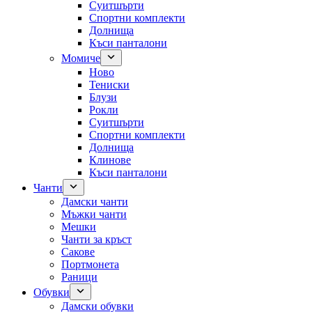
Суитшърти
Спортни комплекти
Долнища
Къси панталони
Момиче
Ново
Тениски
Блузи
Рокли
Суитшърти
Спортни комплекти
Долнища
Клинове
Къси панталони
Чанти
Дамски чанти
Мъжки чанти
Мешки
Чанти за кръст
Сакове
Портмонета
Раници
Обувки
Дамски обувки