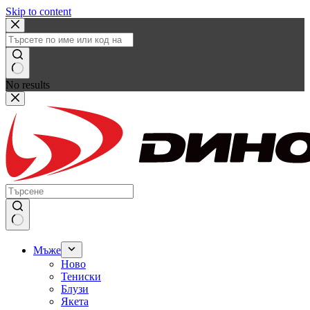
Skip to content
No results
Мъже
Ново
Тениски
Блузи
Якета