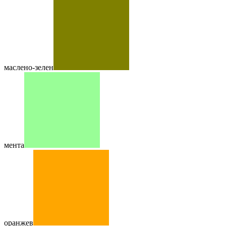
маслено-зелен
мента
оранжев