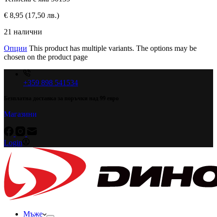
€
8,95
(17,50 лв.)
21 налични
Опции
This product has multiple variants. The options may be
chosen on the product page
+359 898 541534
Безплатна доставка за поръчки над 99 евро
Магазини
Login
Мъже