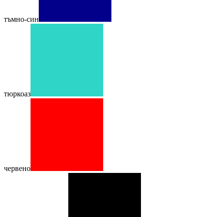
тъмно-син
тюркоаз
червено