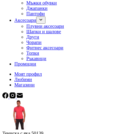
Мъжки обувки
Джапанки
Пантофи
Аксесоари
Плувни аксесоари
Шапки и шалове
Други
Чорапи
Фитнес аксесоари
Топки
Ръкавици
Промоции
Моят профил
Любими
Магазини
Тениска с яка 50139