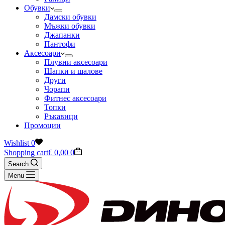
Обувки
Дамски обувки
Мъжки обувки
Джапанки
Пантофи
Аксесоари
Плувни аксесоари
Шапки и шалове
Други
Чорапи
Фитнес аксесоари
Топки
Ръкавици
Промоции
Wishlist
0
Shopping cart
€
0,00
0
Search
Menu