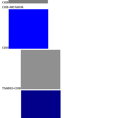
сив
сив-меланж
син
тъмно-сив