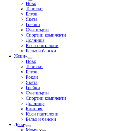
Ново
Тениски
Блузи
Якета
Грейки
Суитшърти
Спортни комплекти
Долнища
Къси панталони
Бельо и бански
Жени
Ново
Тениски
Блузи
Рокли
Якета
Грейки
Суитшърти
Спортни комплекти
Долнища
Клинове
Къси панталони
Бельо и бански
Деца
Момче