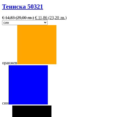
Тениска 50321
€
14,83
(29,00 лв.)
€
11,86
(23,20 лв.)
оранжев
син