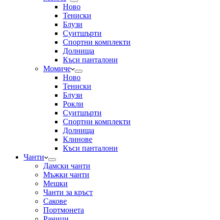
Ново
Тениски
Блузи
Суитшърти
Спортни комплекти
Долнища
Къси панталони
Момиче
Ново
Тениски
Блузи
Рокли
Суитшърти
Спортни комплекти
Долнища
Клинове
Къси панталони
Чанти
Дамски чанти
Мъжки чанти
Мешки
Чанти за кръст
Сакове
Портмонета
Раници