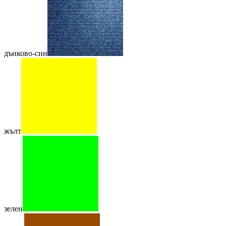
дънково-син
жълт
зелен