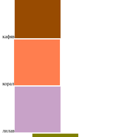
кафяв
корал
лилав