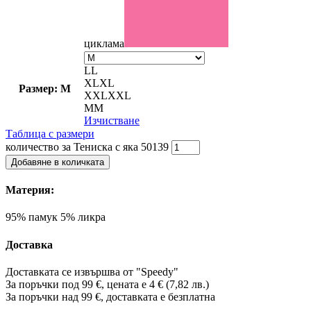
циклама
L
L
XL
XL
Размер: М
XXL
XXL
М
М
Изчистване
Таблица с размери
количество за Тениска с яка 50139
Добавяне в количката
Материя:
95% памук 5% ликра
Доставка
Доставката се извършва от "Speedy"
За поръчки под 99 €, цената е 4 € (7,82 лв.)
За поръчки над 99 €, доставката е
безплатна