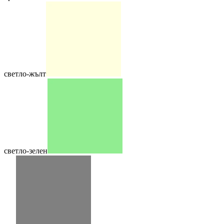
светло-жълт
светло-зелен