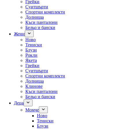
Грейки
Суитшърти
Спортни комплекти
Долнища
Къси панталони
Бельо и бански
Жени
Ново
Тениски
Блузи
Рокли
Якета
Грейки
Суитшърти
Спортни комплекти
Долнища
Клинове
Къси панталони
Бельо и бански
Деца
Момче
Ново
Тениски
Блузи