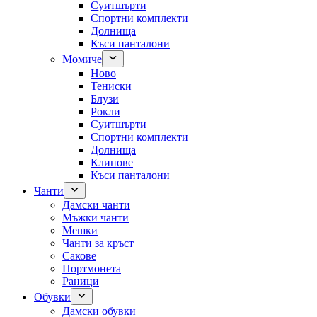
Суитшърти
Спортни комплекти
Долнища
Къси панталони
Момиче
Ново
Тениски
Блузи
Рокли
Суитшърти
Спортни комплекти
Долнища
Клинове
Къси панталони
Чанти
Дамски чанти
Мъжки чанти
Мешки
Чанти за кръст
Сакове
Портмонета
Раници
Обувки
Дамски обувки