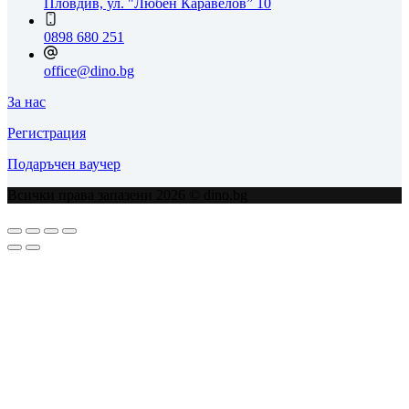
Пловдив, ул. "Любен Каравелов” 10
0898 680 251
office@dino.bg
За нас
Регистрация
Подаръчен ваучер
Всички права запазени 2026 © dino.bg