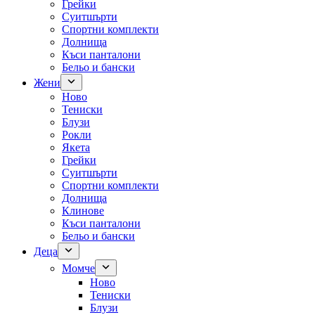
Грейки
Суитшърти
Спортни комплекти
Долнища
Къси панталони
Бельо и бански
Жени
Ново
Тениски
Блузи
Рокли
Якета
Грейки
Суитшърти
Спортни комплекти
Долнища
Клинове
Къси панталони
Бельо и бански
Деца
Момче
Ново
Тениски
Блузи