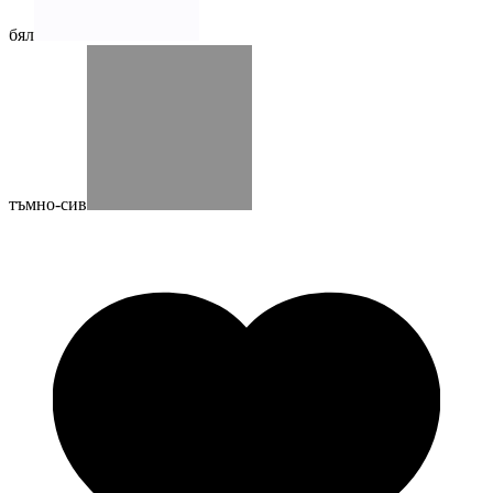
бял
тъмно-сив