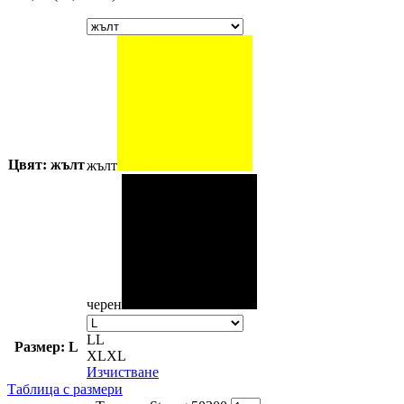
Цвят: жълт
жълт
черен
L
L
Размер: L
XL
XL
Изчистване
Таблица с размери