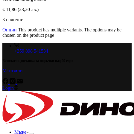
€
11,86
(23,20 лв.)
3 налични
Опции
This product has multiple variants. The options may be
chosen on the product page
+359 898 541534
Безплатна доставка за поръчки над 99 евро
Магазини
Login
Мъже