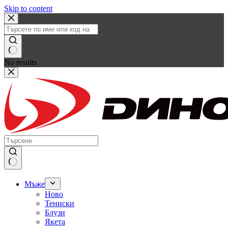
Skip to content
No results
Мъже
Ново
Тениски
Блузи
Якета