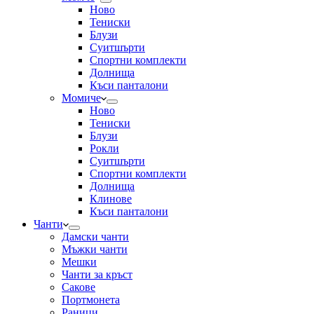
Ново
Тениски
Блузи
Суитшърти
Спортни комплекти
Долнища
Къси панталони
Момиче
Ново
Тениски
Блузи
Рокли
Суитшърти
Спортни комплекти
Долнища
Клинове
Къси панталони
Чанти
Дамски чанти
Мъжки чанти
Мешки
Чанти за кръст
Сакове
Портмонета
Раници