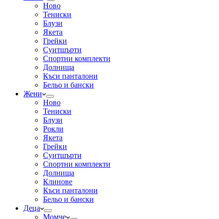
Ново
Тениски
Блузи
Якета
Грейки
Суитшърти
Спортни комплекти
Долнища
Къси панталони
Бельо и бански
Жени
Ново
Тениски
Блузи
Рокли
Якета
Грейки
Суитшърти
Спортни комплекти
Долнища
Клинове
Къси панталони
Бельо и бански
Деца
Момче