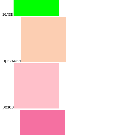
зелен
праскова
розов