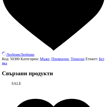
Любими
Любими
Код:
50300
Категории:
Мъже
,
Промоции
,
Тениски
Етикет:
Без
яка
Свързани продукти
SALE