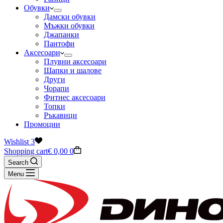
Обувки
Дамски обувки
Мъжки обувки
Джапанки
Пантофи
Аксесоари
Плувни аксесоари
Шапки и шалове
Други
Чорапи
Фитнес аксесоари
Топки
Ръкавици
Промоции
Wishlist
3
Shopping cart
€
0,00
0
Search
Menu