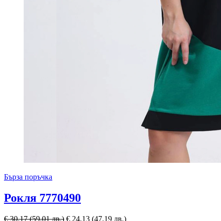
Бърза поръчка
Рокля 7770490
€
30,17
(59,01 лв.)
€
24,13
(47,19 лв.)