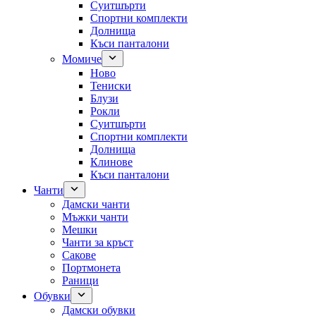
Суитшърти
Спортни комплекти
Долнища
Къси панталони
Момиче
Ново
Тениски
Блузи
Рокли
Суитшърти
Спортни комплекти
Долнища
Клинове
Къси панталони
Чанти
Дамски чанти
Мъжки чанти
Мешки
Чанти за кръст
Сакове
Портмонета
Раници
Обувки
Дамски обувки