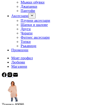
Мъжки обувки
Джапанки
Пантофи
Аксесоари
Плувни аксесоари
Шапки и шалове
Други
Чорапи
Фитнес аксесоари
Топки
Ръкавици
Промоции
Моят профил
Любими
Магазини
Туника 40090