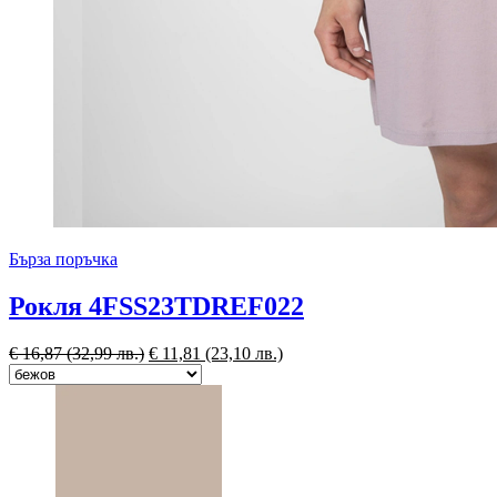
Бърза поръчка
Рокля 4FSS23TDREF022
€
16,87
(32,99 лв.)
€
11,81
(23,10 лв.)