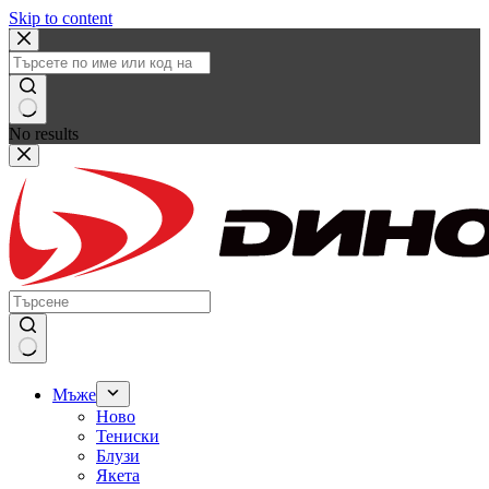
Skip to content
No results
Мъже
Ново
Тениски
Блузи
Якета