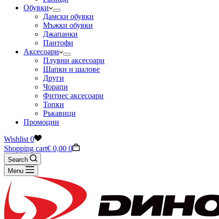
Обувки
Дамски обувки
Мъжки обувки
Джапанки
Пантофи
Аксесоари
Плувни аксесоари
Шапки и шалове
Други
Чорапи
Фитнес аксесоари
Топки
Ръкавици
Промоции
Wishlist
0
Shopping cart
€
0,00
0
Search
Menu