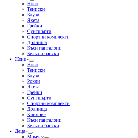
Ново
Тениски
Блузи
Якета
Грейки
Суитшърти
Спортни комплекти
Долнища
Къси панталони
Бельо и бански
Жени
Ново
Тениски
Блузи
Рокли
Якета
Грейки
Суитшърти
Спортни комплекти
Долнища
Клинове
Къси панталони
Бельо и бански
Деца
Момче