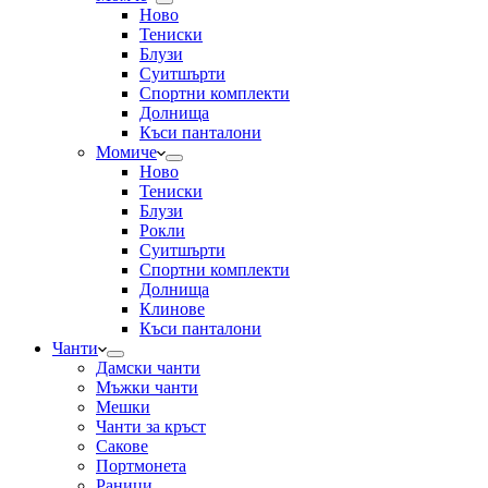
Ново
Тениски
Блузи
Суитшърти
Спортни комплекти
Долнища
Къси панталони
Момиче
Ново
Тениски
Блузи
Рокли
Суитшърти
Спортни комплекти
Долнища
Клинове
Къси панталони
Чанти
Дамски чанти
Мъжки чанти
Мешки
Чанти за кръст
Сакове
Портмонета
Раници