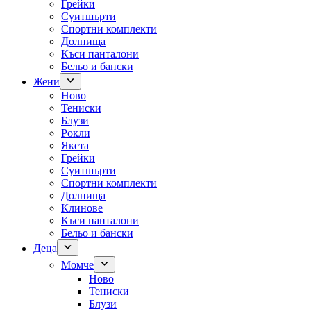
Грейки
Суитшърти
Спортни комплекти
Долнища
Къси панталони
Бельо и бански
Жени
Ново
Тениски
Блузи
Рокли
Якета
Грейки
Суитшърти
Спортни комплекти
Долнища
Клинове
Къси панталони
Бельо и бански
Деца
Момче
Ново
Тениски
Блузи