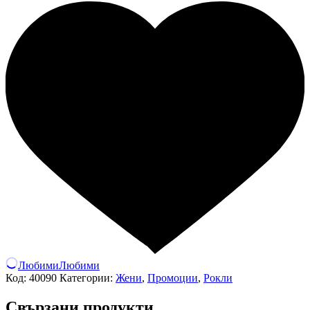
Любими
Любими
Код:
40090
Категории:
Жени
,
Промоции
,
Рокли
Свързани продукти