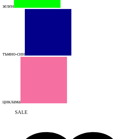
зелен
тъмно-син
циклама
SALE