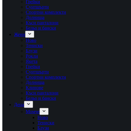
Грейки
Суитшърти
Спортни комплекти
Долнища
Къси панталони
Бельо и бански
Жени
Ново
Тениски
Блузи
Рокли
Якета
Грейки
Суитшърти
Спортни комплекти
Долнища
Клинове
Къси панталони
Бельо и бански
Деца
Момче
Ново
Тениски
Блузи