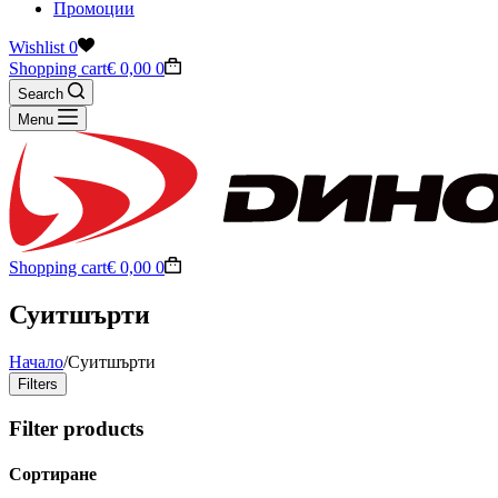
Промоции
Wishlist
0
Shopping cart
€
0,00
0
Search
Menu
Shopping cart
€
0,00
0
Суитшърти
Начало
/
Суитшърти
Filters
Filter products
Сортиране