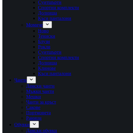
Суитшърти
Спортни комплекти
Долнища
Къси панталони
Момиче
Ново
Тениски
Блузи
Рокли
Суитшърти
Спортни комплекти
Долнища
Клинове
Къси панталони
Чанти
Дамски чанти
Мъжки чанти
Мешки
Чанти за кръст
Сакове
Портмонета
Раници
Обувки
Дамски обувки