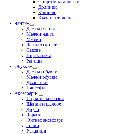
Спортни комплекти
Долнища
Клинове
Къси панталони
Чанти
Дамски чанти
Мъжки чанти
Мешки
Чанти за кръст
Сакове
Портмонета
Раници
Обувки
Дамски обувки
Мъжки обувки
Джапанки
Пантофи
Аксесоари
Плувни аксесоари
Шапки и шалове
Други
Чорапи
Фитнес аксесоари
Топки
Ръкавици