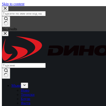
Skip to content
No results
Мъже
Ново
Тениски
Блузи
Якета