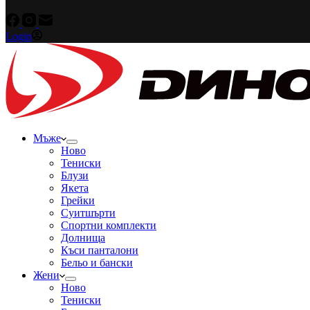
Login
Мъже
Ново
Тениски
Блузи
Якета
Грейки
Суитшърти
Спортни комплекти
Долнища
Къси панталони
Бельо и бански
Жени
Ново
Тениски