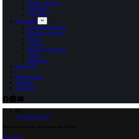
Мъжки обувки
Джапанки
Пантофи
Аксесоари
Плувни аксесоари
Шапки и шалове
Други
Чорапи
Фитнес аксесоари
Топки
Ръкавици
Промоции
Моят профил
Любими
Магазини
+359 898 541534
Безплатна доставка за поръчки над 99 евро
Магазини