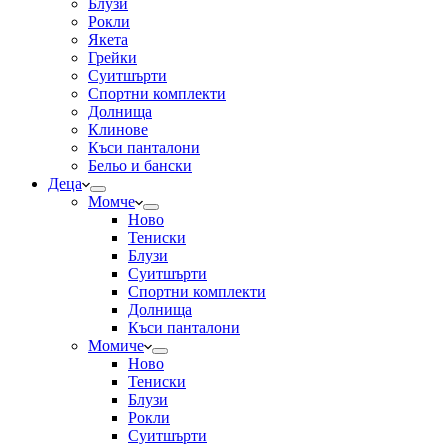
Блузи
Рокли
Якета
Грейки
Суитшърти
Спортни комплекти
Долнища
Клинове
Къси панталони
Бельо и бански
Деца
Момче
Ново
Тениски
Блузи
Суитшърти
Спортни комплекти
Долнища
Къси панталони
Момиче
Ново
Тениски
Блузи
Рокли
Суитшърти