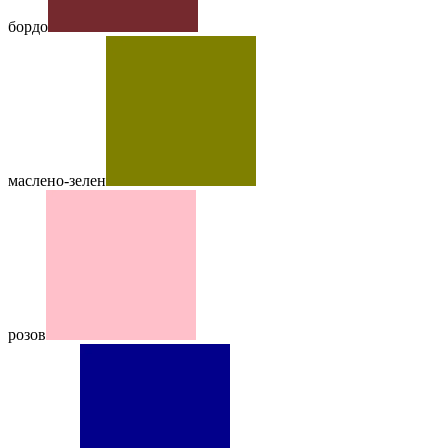
бордо
маслено-зелен
розов