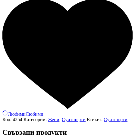
Любими
Любими
Код:
4254
Категории:
Жени
,
Суитшърти
Етикет:
Суитшърти
Свързани продукти