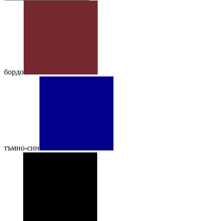
бордо
тъмно-син