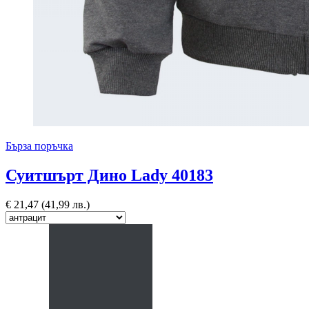
Бърза поръчка
Суитшърт Дино Lady 40183
€
21,47
(41,99 лв.)