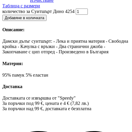
Изчистване
Таблица с размери
количество за Суитшърт Дино 4254
Добавяне в количката
Описание:
Дамски дълъг суитшърт: - Лека и приятна материя - Свободна
кройка - Качулка с връзки - Два странични джоба -
Закопчаване с цип отпред - Произведено в България
Материя:
95% памук 5% еластан
Доставка
Доставката се извършва от "Speedy"
За поръчки под 99 €, цената е 4 € (7,82 лв.)
За поръчки над 99 €, доставката е
безплатна