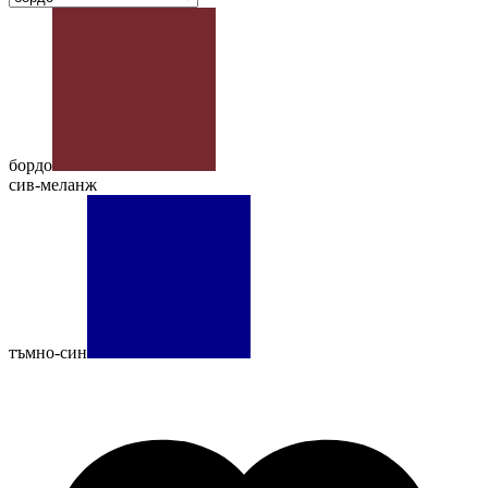
бордо
сив-меланж
тъмно-син