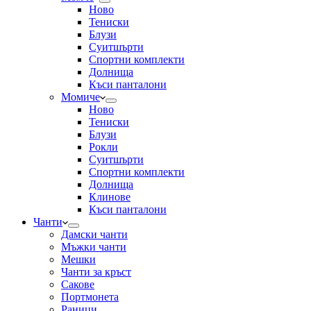
Ново
Тениски
Блузи
Суитшърти
Спортни комплекти
Долнища
Къси панталони
Момиче
Ново
Тениски
Блузи
Рокли
Суитшърти
Спортни комплекти
Долнища
Клинове
Къси панталони
Чанти
Дамски чанти
Мъжки чанти
Мешки
Чанти за кръст
Сакове
Портмонета
Раници