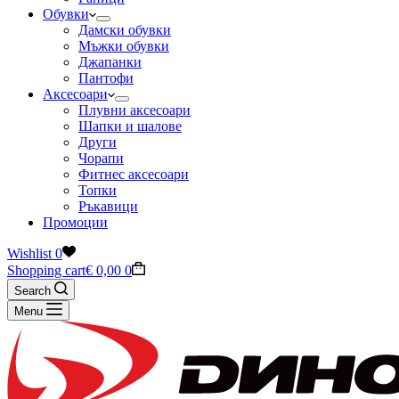
Обувки
Дамски обувки
Мъжки обувки
Джапанки
Пантофи
Аксесоари
Плувни аксесоари
Шапки и шалове
Други
Чорапи
Фитнес аксесоари
Топки
Ръкавици
Промоции
Wishlist
0
Shopping cart
€
0,00
0
Search
Menu