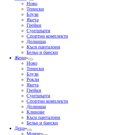
Ново
Тениски
Блузи
Якета
Грейки
Суитшърти
Спортни комплекти
Долнища
Къси панталони
Бельо и бански
Жени
Ново
Тениски
Блузи
Рокли
Якета
Грейки
Суитшърти
Спортни комплекти
Долнища
Клинове
Къси панталони
Бельо и бански
Деца
Момче