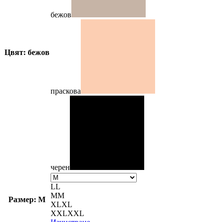
бежов
Цвят: бежов
праскова
черен
L
L
M
M
Размер: M
XL
XL
XXL
XXL