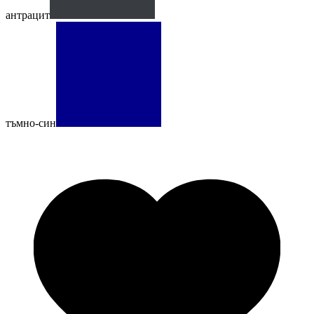
антрацит
тъмно-син