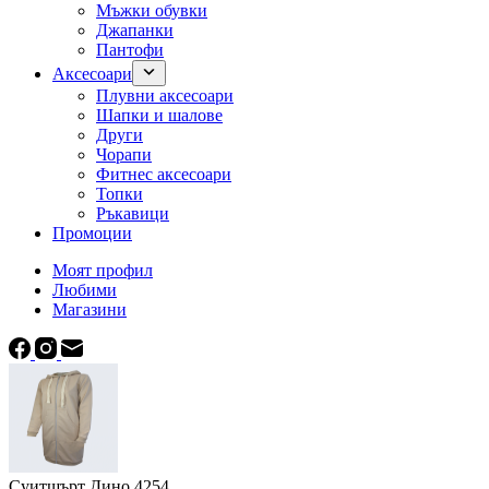
Мъжки обувки
Джапанки
Пантофи
Аксесоари
Плувни аксесоари
Шапки и шалове
Други
Чорапи
Фитнес аксесоари
Топки
Ръкавици
Промоции
Моят профил
Любими
Магазини
Суитшърт Дино 4254