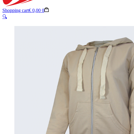
Shopping cart
€
0,00
0
🔍