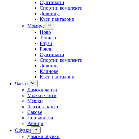
Суитшърти
Спортни комплекти
Долнища
Къси панталони
Момиче
Ново
Тениски
Блузи
Рокли
Суитшърти
Спортни комплекти
Долнища
Клинове
Къси панталони
Чанти
Дамски чанти
Мъжки чанти
Мешки
Чанти за кръст
Сакове
Портмонета
Раници
Обувки
Дамски обувки