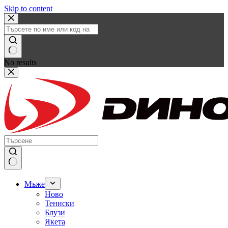
Skip to content
No results
Мъже
Ново
Тениски
Блузи
Якета