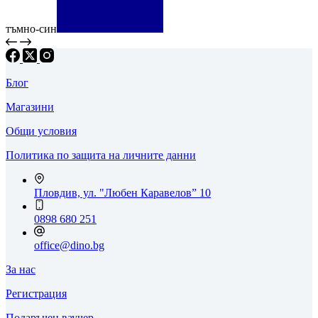
тъмно-син
Блог
Магазини
Общи условия
Политика по защита на личните данни
Пловдив, ул. "Любен Каравелов” 10
0898 680 251
office@dino.bg
За нас
Регистрация
Подаръчен ваучер