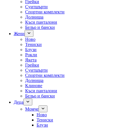
Грейки
Суитшърти
Спортни комплекти
Долнища
Къси панталони
Бельо и бански
Жени
Ново
Тениски
Блузи
Рокли
Якета
Грейки
Суитшърти
Спортни комплекти
Долнища
Клинове
Къси панталони
Бельо и бански
Деца
Момче
Ново
Тениски
Блузи