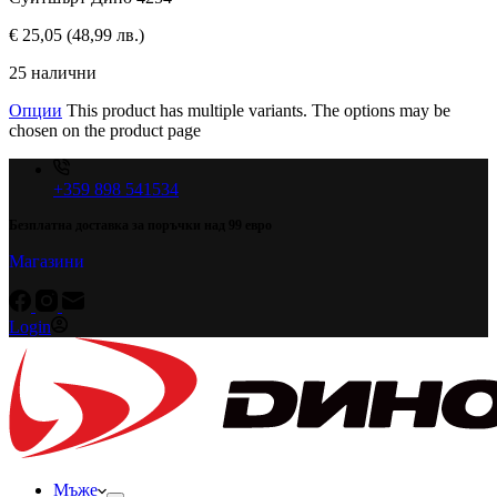
€
25,05
(48,99 лв.)
25 налични
Опции
This product has multiple variants. The options may be
chosen on the product page
+359 898 541534
Безплатна доставка за поръчки над 99 евро
Магазини
Login
Мъже