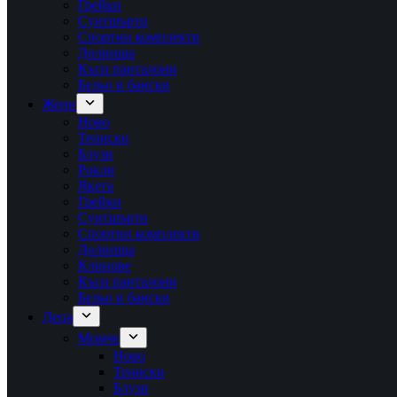
Грейки
Суитшърти
Спортни комплекти
Долнища
Къси панталони
Бельо и бански
Жени
Ново
Тениски
Блузи
Рокли
Якета
Грейки
Суитшърти
Спортни комплекти
Долнища
Клинове
Къси панталони
Бельо и бански
Деца
Момче
Ново
Тениски
Блузи