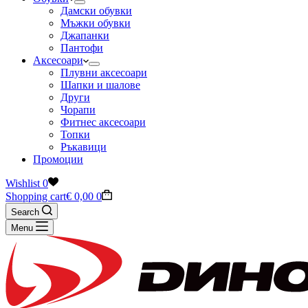
Дамски обувки
Мъжки обувки
Джапанки
Пантофи
Аксесоари
Плувни аксесоари
Шапки и шалове
Други
Чорапи
Фитнес аксесоари
Топки
Ръкавици
Промоции
Wishlist
0
Shopping cart
€
0,00
0
Search
Menu