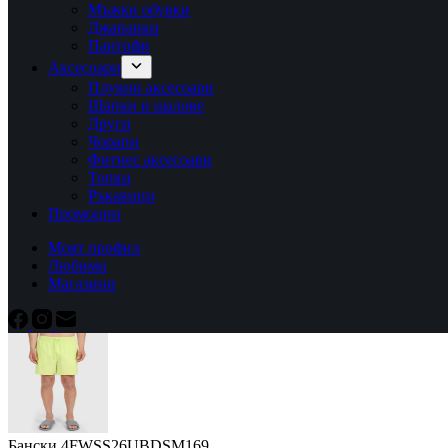
Мъжки обувки
Джапанки
Пантофи
Аксесоари
Плувни аксесоари
Шапки и шалове
Други
Чорапи
Фитнес аксесоари
Топки
Ръкавици
Промоции
Моят профил
Любими
Магазини
Бански 4FWSS26UBDSM169