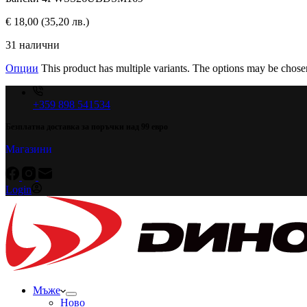
€
18,00
(35,20 лв.)
31 налични
Опции
This product has multiple variants. The options may be chose
+359 898 541534
Безплатна доставка за поръчки над 99 евро
Магазини
Login
Мъже
Ново