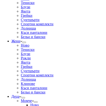
Тениски
Блузи
Якета
Грейки
Суитшърти
Спортни комплекти
Долнища
Къси панталони
Бельо и бански
Жени
Ново
Тениски
Блузи
Рокли
Якета
Грейки
Суитшърти
Спортни комплекти
Долнища
Клинове
Къси панталони
Бельо и бански
Деца
Момче
Ново