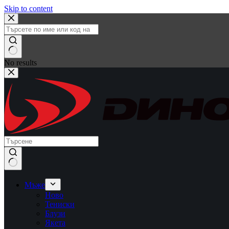
Skip to content
No results
Мъже
Ново
Тениски
Блузи
Якета