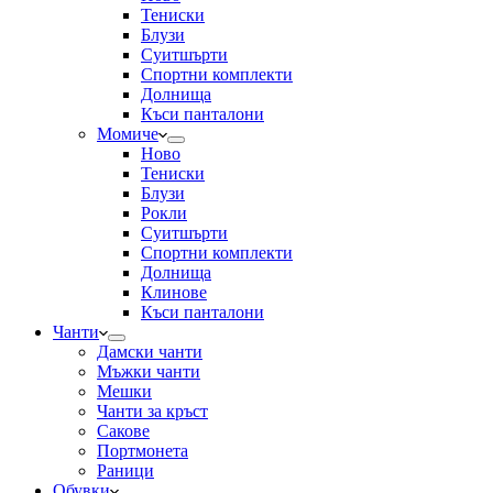
Тениски
Блузи
Суитшърти
Спортни комплекти
Долнища
Къси панталони
Момиче
Ново
Тениски
Блузи
Рокли
Суитшърти
Спортни комплекти
Долнища
Клинове
Къси панталони
Чанти
Дамски чанти
Мъжки чанти
Мешки
Чанти за кръст
Сакове
Портмонета
Раници
Обувки