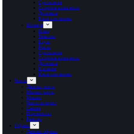
Суитшърти
Спортни комплекти
Долнища
Къси панталони
Момиче
Ново
Тениски
Блузи
Рокли
Суитшърти
Спортни комплекти
Долнища
Клинове
Къси панталони
Чанти
Дамски чанти
Мъжки чанти
Мешки
Чанти за кръст
Сакове
Портмонета
Раници
Обувки
Дамски обувки