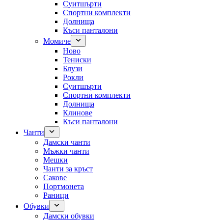
Суитшърти
Спортни комплекти
Долнища
Къси панталони
Момиче
Ново
Тениски
Блузи
Рокли
Суитшърти
Спортни комплекти
Долнища
Клинове
Къси панталони
Чанти
Дамски чанти
Мъжки чанти
Мешки
Чанти за кръст
Сакове
Портмонета
Раници
Обувки
Дамски обувки