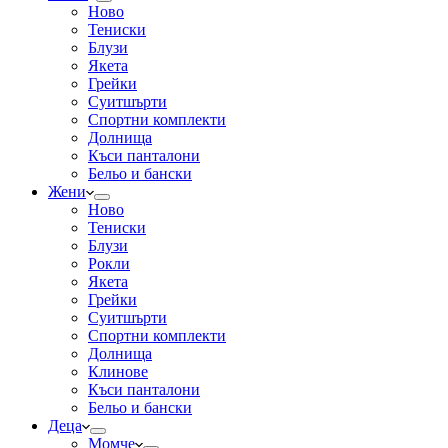
Ново
Тениски
Блузи
Якета
Грейки
Суитшърти
Спортни комплекти
Долнища
Къси панталони
Бельо и бански
Жени
Ново
Тениски
Блузи
Рокли
Якета
Грейки
Суитшърти
Спортни комплекти
Долнища
Клинове
Къси панталони
Бельо и бански
Деца
Момче