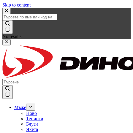
Skip to content
No results
Мъже
Ново
Тениски
Блузи
Якета