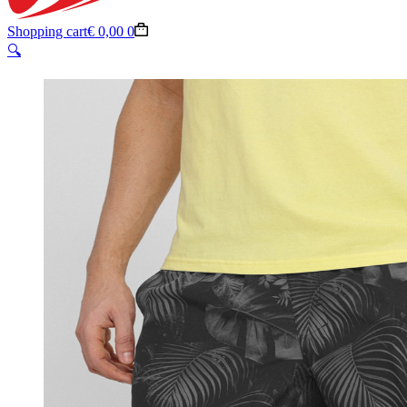
Shopping cart
€
0,00
0
🔍