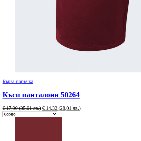
Бърза поръчка
Къси панталони 50264
€
17,90
(35,01 лв.)
€
14,32
(28,01 лв.)