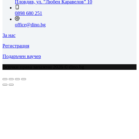
Пловдив, ул. "Любен Каравелов” 10
0898 680 251
office@dino.bg
За нас
Регистрация
Подаръчен ваучер
Всички права запазени 2026 © dino.bg