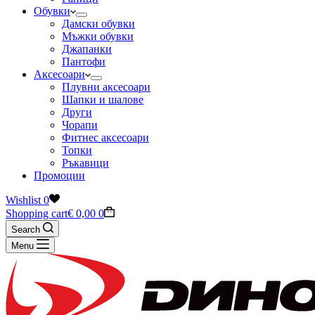
Обувки
Дамски обувки
Мъжки обувки
Джапанки
Пантофи
Аксесоари
Плувни аксесоари
Шапки и шалове
Други
Чорапи
Фитнес аксесоари
Топки
Ръкавици
Промоции
Wishlist
0
Shopping cart
€
0,00
0
Search
Menu