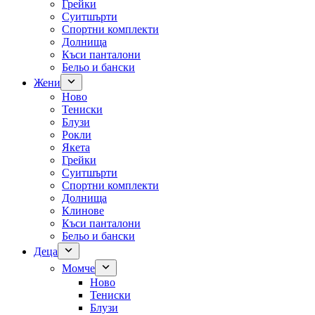
Грейки
Суитшърти
Спортни комплекти
Долнища
Къси панталони
Бельо и бански
Жени
Ново
Тениски
Блузи
Рокли
Якета
Грейки
Суитшърти
Спортни комплекти
Долнища
Клинове
Къси панталони
Бельо и бански
Деца
Момче
Ново
Тениски
Блузи