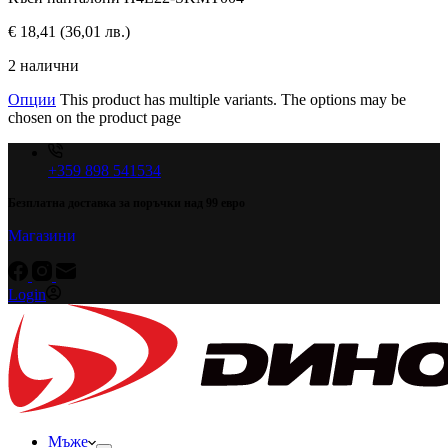
€
18,41
(36,01 лв.)
2 налични
Опции
This product has multiple variants. The options may be
chosen on the product page
+359 898 541534
Безплатна доставка за поръчки над 99 евро
Магазини
Login
Мъже