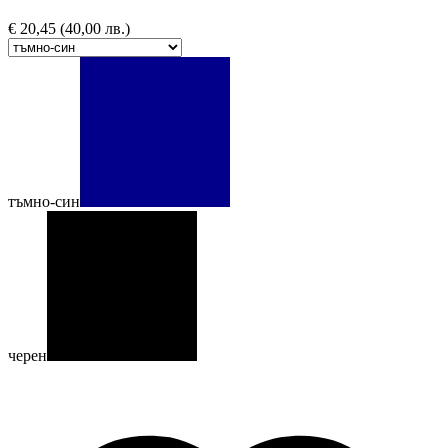
€
20,45
(40,00 лв.)
тъмно-син
черен