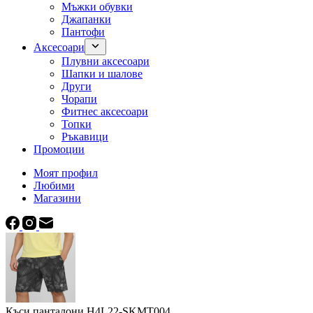
Мъжки обувки
Джапанки
Пантофи
Аксесоари
Плувни аксесоари
Шапки и шалове
Други
Чорапи
Фитнес аксесоари
Топки
Ръкавици
Промоции
Моят профил
Любими
Магазини
Къси панталони H4L22-SKMT004