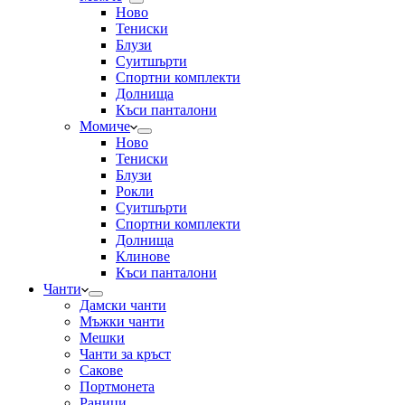
Ново
Тениски
Блузи
Суитшърти
Спортни комплекти
Долнища
Къси панталони
Момиче
Ново
Тениски
Блузи
Рокли
Суитшърти
Спортни комплекти
Долнища
Клинове
Къси панталони
Чанти
Дамски чанти
Мъжки чанти
Мешки
Чанти за кръст
Сакове
Портмонета
Раници