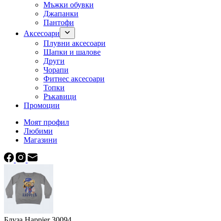
Мъжки обувки
Джапанки
Пантофи
Аксесоари
Плувни аксесоари
Шапки и шалове
Други
Чорапи
Фитнес аксесоари
Топки
Ръкавици
Промоции
Моят профил
Любими
Магазини
Блуза Happier 30094