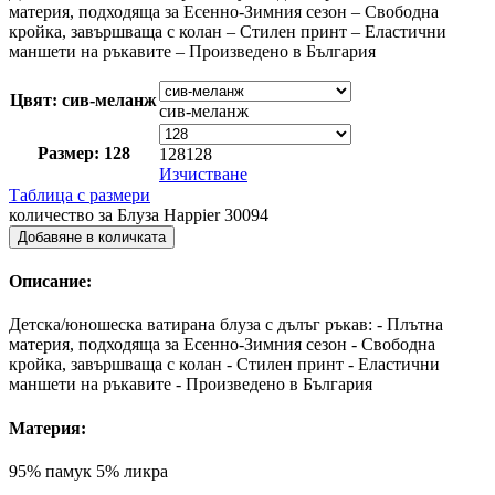
материя, подходяща за Есенно-Зимния сезон – Свободна
кройка, завършваща с колан – Стилен принт – Еластични
маншети на ръкавите – Произведено в България
Цвят: сив-меланж
сив-меланж
Размер: 128
128
128
Изчистване
Таблица с размери
количество за Блуза Happier 30094
Добавяне в количката
Описание:
Детска/юношеска ватирана блуза с дълъг ръкав: - Плътна
материя, подходяща за Есенно-Зимния сезон - Свободна
кройка, завършваща с колан - Стилен принт - Еластични
маншети на ръкавите - Произведено в България
Материя:
95% памук 5% ликра