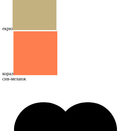
екрю
корал
сив-меланж