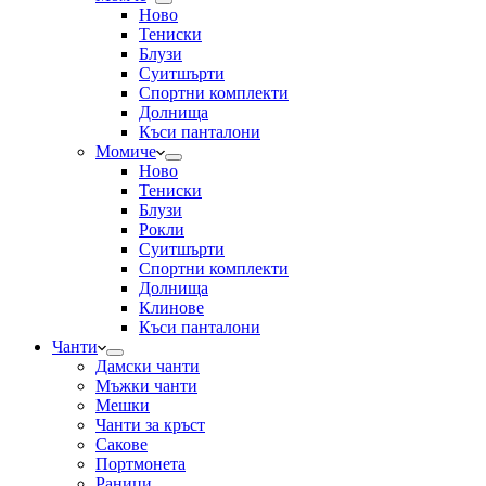
Ново
Тениски
Блузи
Суитшърти
Спортни комплекти
Долнища
Къси панталони
Момиче
Ново
Тениски
Блузи
Рокли
Суитшърти
Спортни комплекти
Долнища
Клинове
Къси панталони
Чанти
Дамски чанти
Мъжки чанти
Мешки
Чанти за кръст
Сакове
Портмонета
Раници