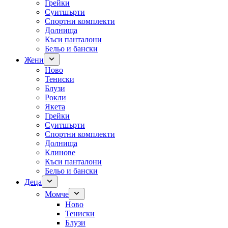
Грейки
Суитшърти
Спортни комплекти
Долнища
Къси панталони
Бельо и бански
Жени
Ново
Тениски
Блузи
Рокли
Якета
Грейки
Суитшърти
Спортни комплекти
Долнища
Клинове
Къси панталони
Бельо и бански
Деца
Момче
Ново
Тениски
Блузи