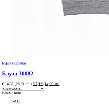
Бърза поръчка
Блуза 30082
€
14,32
(28,01 лв.)
€
7,16
(14,00 лв.)
сив-меланж
SALE