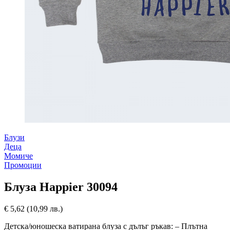
Блузи
Деца
Момиче
Промоции
Блуза Happier 30094
€
5,62
(10,99 лв.)
Детска/юношеска ватирана блуза с дълъг ръкав: – Плътна