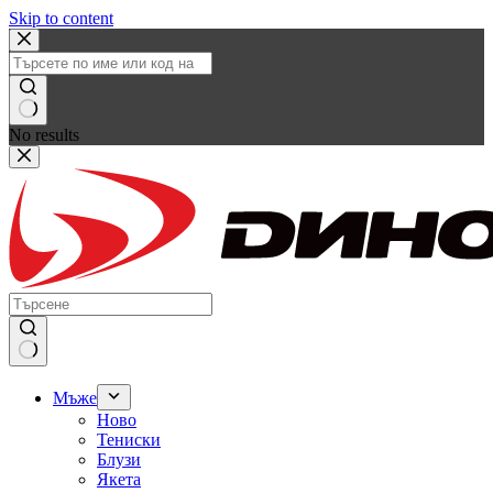
Skip to content
No results
Мъже
Ново
Тениски
Блузи
Якета