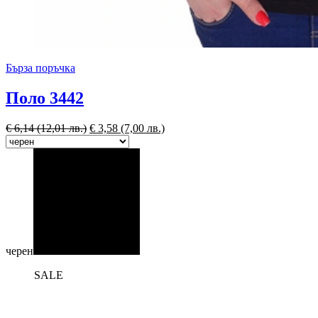
Бърза поръчка
Поло 3442
€
6,14
(12,01 лв.)
€
3,58
(7,00 лв.)
черен
SALE