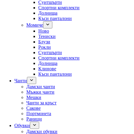
Суитшърти
Спортни комплекти
Долнища
Къси панталони
Момиче
Ново
Тениски
Блузи
Рокли
Суитшърти
Спортни комплекти
Долнища
Клинове
Къси панталони
Чанти
Дамски чанти
Мъжки чанти
Мешки
Чанти за кръст
Сакове
Портмонета
Раници
Обувки
Дамски обувки