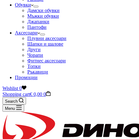
Обувки
Дамски обувки
Мъжки обувки
Джапанки
Пантофи
Аксесоари
Плувни аксесоари
Шапки и шалове
Други
Чорапи
Фитнес аксесоари
Топки
Ръкавици
Промоции
Wishlist
0
Shopping cart
€
0,00
0
Search
Menu