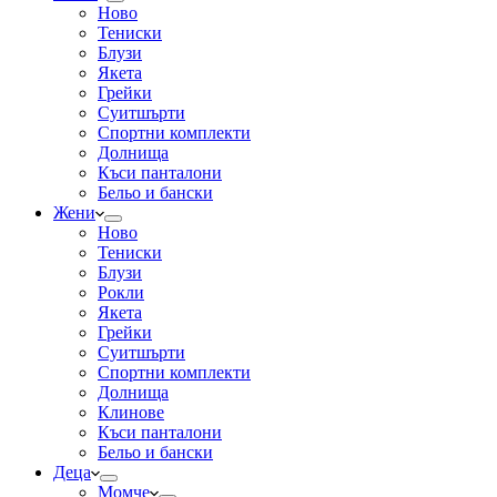
Ново
Тениски
Блузи
Якета
Грейки
Суитшърти
Спортни комплекти
Долнища
Къси панталони
Бельо и бански
Жени
Ново
Тениски
Блузи
Рокли
Якета
Грейки
Суитшърти
Спортни комплекти
Долнища
Клинове
Къси панталони
Бельо и бански
Деца
Момче