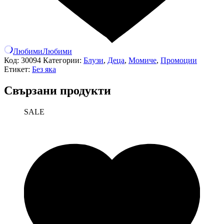
Любими
Любими
Код:
30094
Категории:
Блузи
,
Деца
,
Момиче
,
Промоции
Етикет:
Без яка
Свързани продукти
SALE