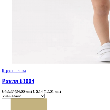
Бърза поръчка
Рокля 63004
€
12,27
(24,00 лв.)
€
6,14
(12,01 лв.)