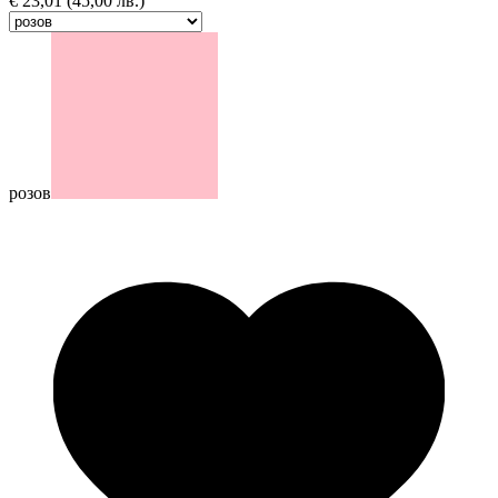
€
23,01
(45,00 лв.)
розов