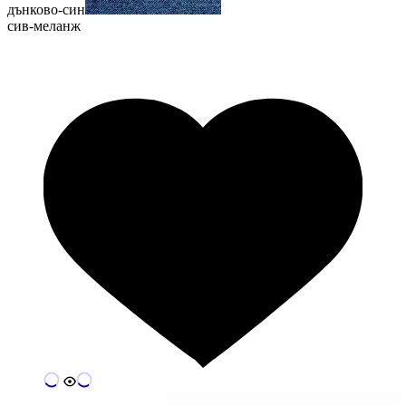
дънково-син
сив-меланж