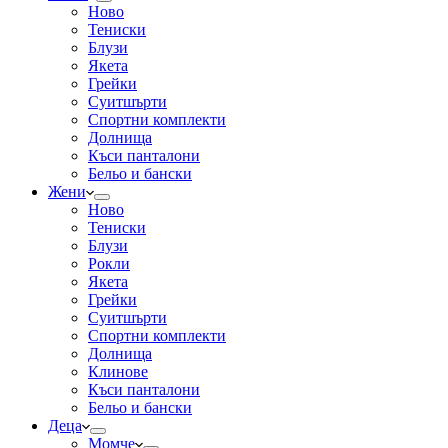
Ново
Тениски
Блузи
Якета
Грейки
Суитшърти
Спортни комплекти
Долнища
Къси панталони
Бельо и бански
Жени
Ново
Тениски
Блузи
Рокли
Якета
Грейки
Суитшърти
Спортни комплекти
Долнища
Клинове
Къси панталони
Бельо и бански
Деца
Момче