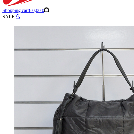
Shopping cart
€
0,00
0
SALE
🔍