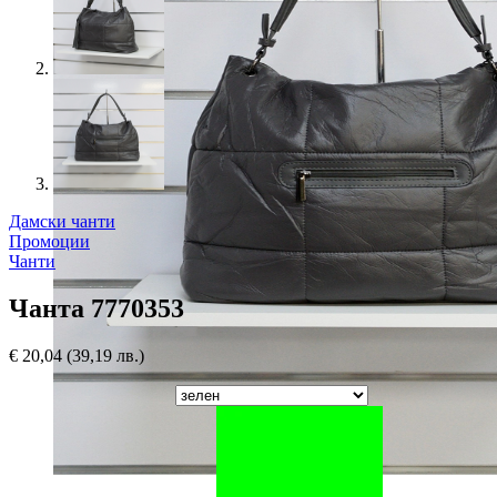
Дамски чанти
Промоции
Чанти
Чанта 7770353
€
20,04
(39,19 лв.)