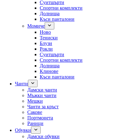
Суитшърти
Спортни комплекти
Долнища
Къси панталони
Момиче
Ново
Тениски
Блузи
Рокли
Суитшърти
Спортни комплекти
Долнища
Клинове
Къси панталони
Чанти
Дамски чанти
Мъжки чанти
Мешки
Чанти за кръст
Сакове
Портмонета
Раници
Обувки
Дамски обувки