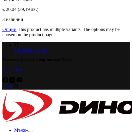
€
20,04
(39,19 лв.)
3 налични
Опции
This product has multiple variants. The options may be
chosen on the product page
+359 898 541534
Безплатна доставка за поръчки над 99 евро
Магазини
Login
Мъже