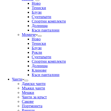
Ново
Тениски
Блузи
Суитшърти
Спортни комплекти
Долнища
Къси панталони
Момиче
Ново
Тениски
Блузи
Рокли
Суитшърти
Спортни комплекти
Долнища
Клинове
Къси панталони
Чанти
Дамски чанти
Мъжки чанти
Мешки
Чанти за кръст
Сакове
Портмонета
Раници