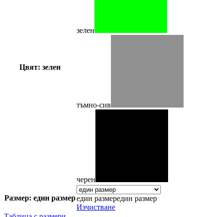
зелен
Цвят: зелен
тъмно-сив
черен
Размер: един размер
един размер
един размер
Изчистване
Таблица с размери