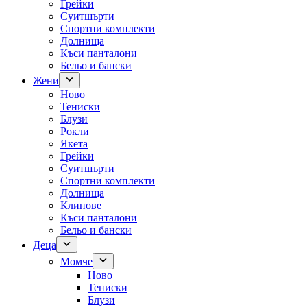
Грейки
Суитшърти
Спортни комплекти
Долнища
Къси панталони
Бельо и бански
Жени
Ново
Тениски
Блузи
Рокли
Якета
Грейки
Суитшърти
Спортни комплекти
Долнища
Клинове
Къси панталони
Бельо и бански
Деца
Момче
Ново
Тениски
Блузи