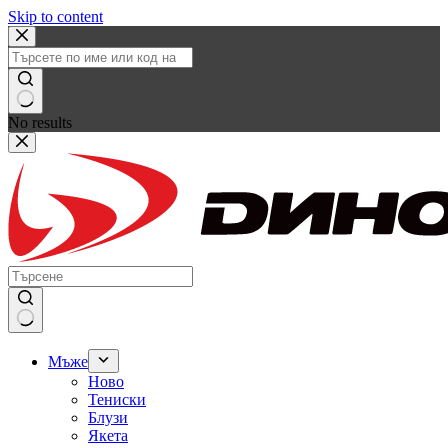
Skip to content
No results
Мъже
Ново
Тениски
Блузи
Якета