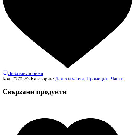
Любими
Любими
Код:
7770353
Категории:
Дамски чанти
,
Промоции
,
Чанти
Свързани продукти