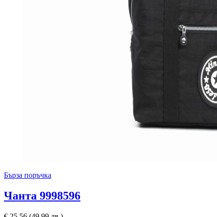
Бърза поръчка
Чанта 9998596
€
25,56
(49,99 лв.)