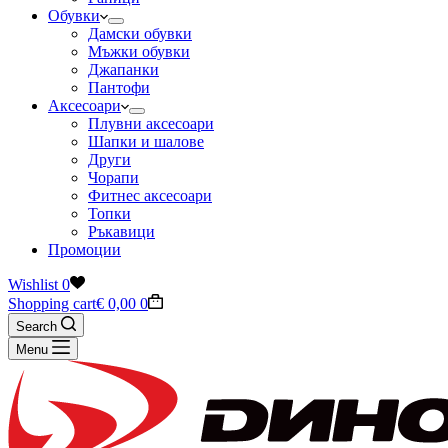
Обувки
Дамски обувки
Мъжки обувки
Джапанки
Пантофи
Аксесоари
Плувни аксесоари
Шапки и шалове
Други
Чорапи
Фитнес аксесоари
Топки
Ръкавици
Промоции
Wishlist
0
Shopping cart
€
0,00
0
Search
Menu