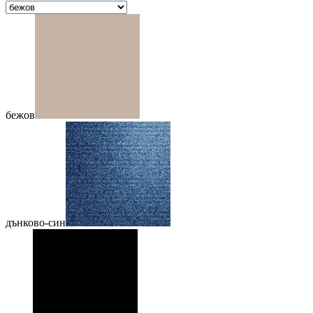
бежов
дънково-син