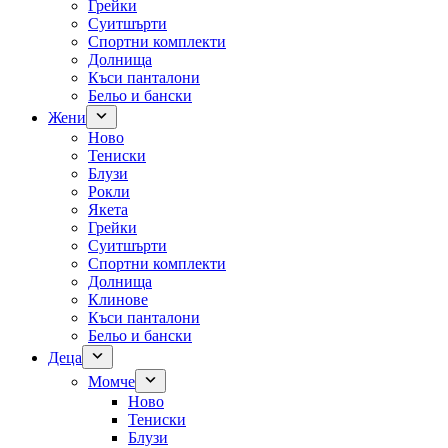
Грейки
Суитшърти
Спортни комплекти
Долнища
Къси панталони
Бельо и бански
Жени
Ново
Тениски
Блузи
Рокли
Якета
Грейки
Суитшърти
Спортни комплекти
Долнища
Клинове
Къси панталони
Бельо и бански
Деца
Момче
Ново
Тениски
Блузи