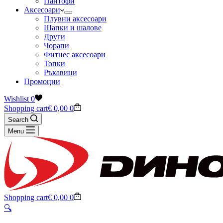
Пантофи
Аксесоари
Плувни аксесоари
Шапки и шалове
Други
Чорапи
Фитнес аксесоари
Топки
Ръкавици
Промоции
Wishlist
0
Shopping cart
€
0,00
0
Search
Menu
Shopping cart
€
0,00
0
🔍