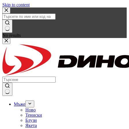
Skip to content
No results
Мъже
Ново
Тениски
Блузи
Якета