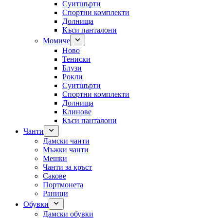
Суитшърти
Спортни комплекти
Долнища
Къси панталони
Момиче
Ново
Тениски
Блузи
Рокли
Суитшърти
Спортни комплекти
Долнища
Клинове
Къси панталони
Чанти
Дамски чанти
Мъжки чанти
Мешки
Чанти за кръст
Сакове
Портмонета
Раници
Обувки
Дамски обувки