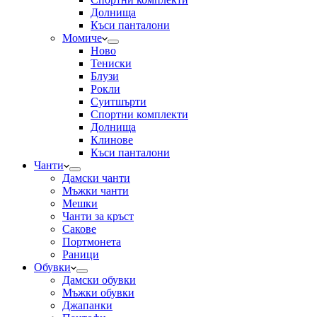
Долнища
Къси панталони
Момиче
Ново
Тениски
Блузи
Рокли
Суитшърти
Спортни комплекти
Долнища
Клинове
Къси панталони
Чанти
Дамски чанти
Мъжки чанти
Мешки
Чанти за кръст
Сакове
Портмонета
Раници
Обувки
Дамски обувки
Мъжки обувки
Джапанки