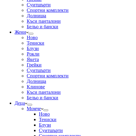
Суитшърти
Спортни комплекти
Долнища
Къси панталони
Бельо и бански
Жени
Ново
Тениски
Блузи
Рокли
Якета
Грейки
Суитшърти
Спортни комплекти
Долнища
Клинове
Къси панталони
Бельо и бански
Деца
Момче
Ново
Тениски
Блузи
Суитшърти
Спортни комплекти