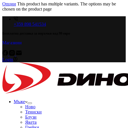
Опции
This product has multiple variants. The options may be
chosen on the product page
+359 898 541534
Безплатна доставка за поръчки над 99 евро
Магазини
Login
Мъже
Ново
Тениски
Блузи
Якета
Грейки