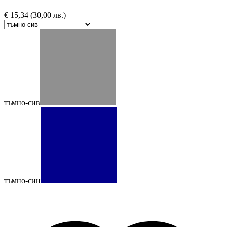
€
15,34
(30,00 лв.)
тъмно-сив
тъмно-син