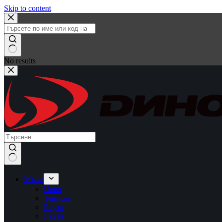
Skip to content
No results
Мъже
Ново
Тениски
Блузи
Якета