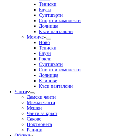
Тениски
Блузи
Суитшърти
Спортни комплекти
Долнища
Къси панталони
Момиче
Ново
Тениски
Блузи
Рокли
Суитшърти
Спортни комплекти
Долнища
Клинове
Къси панталони
Чанти
Дамски чанти
Мъжки чанти
Мешки
Чанти за кръст
Сакове
Портмонета
Раници
Обувки