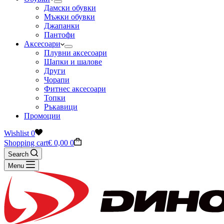
Дамски обувки
Мъжки обувки
Джапанки
Пантофи
Аксесоари
Плувни аксесоари
Шапки и шалове
Други
Чорапи
Фитнес аксесоари
Топки
Ръкавици
Промоции
Wishlist
0
Shopping cart
€
0,00
0
Search
Menu