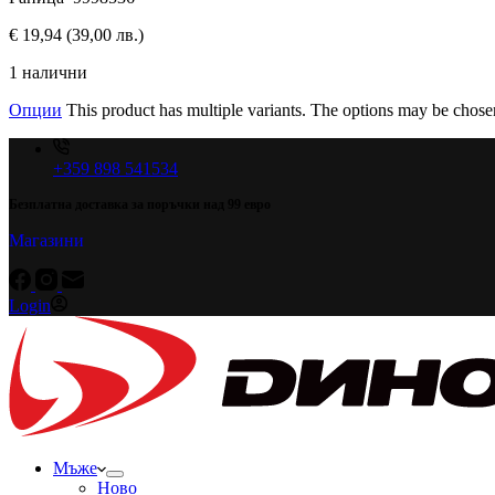
€
19,94
(39,00 лв.)
1 налични
Опции
This product has multiple variants. The options may be chose
+359 898 541534
Безплатна доставка за поръчки над 99 евро
Магазини
Login
Мъже
Ново