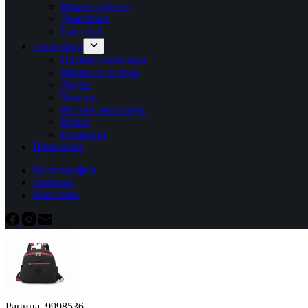
Мъжки обувки
Джапанки
Пантофи
Аксесоари
Плувни аксесоари
Шапки и шалове
Други
Чорапи
Фитнес аксесоари
Топки
Ръкавици
Промоции
Моят профил
Любими
Магазини
Раница 9998536