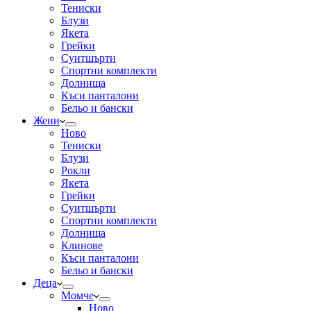
Тениски
Блузи
Якета
Грейки
Суитшърти
Спортни комплекти
Долнища
Къси панталони
Бельо и бански
Жени
Ново
Тениски
Блузи
Рокли
Якета
Грейки
Суитшърти
Спортни комплекти
Долнища
Клинове
Къси панталони
Бельо и бански
Деца
Момче
Ново