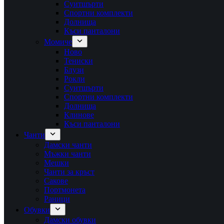
Суитшърти
Спортни комплекти
Долнища
Къси панталони
Момиче
Ново
Тениски
Блузи
Рокли
Суитшърти
Спортни комплекти
Долнища
Клинове
Къси панталони
Чанти
Дамски чанти
Мъжки чанти
Мешки
Чанти за кръст
Сакове
Портмонета
Раници
Обувки
Дамски обувки