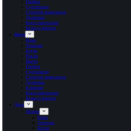
Грейки
Суитшърти
Спортни комплекти
Долнища
Къси панталони
Бельо и бански
Жени
Ново
Тениски
Блузи
Рокли
Якета
Грейки
Суитшърти
Спортни комплекти
Долнища
Клинове
Къси панталони
Бельо и бански
Деца
Момче
Ново
Тениски
Блузи