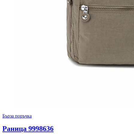
Бърза поръчка
Раница 9998636