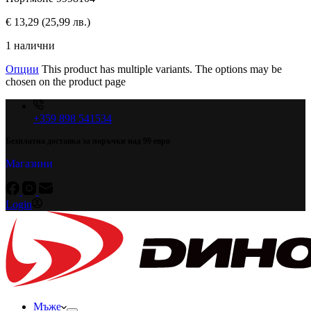
€
13,29
(25,99 лв.)
1 налични
Опции
This product has multiple variants. The options may be
chosen on the product page
+359 898 541534
Безплатна доставка за поръчки над 99 евро
Магазини
Login
Мъже