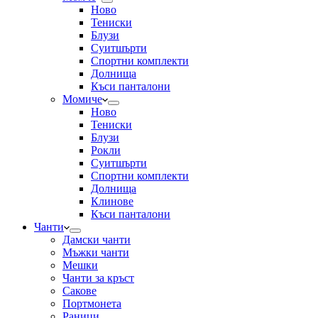
Ново
Тениски
Блузи
Суитшърти
Спортни комплекти
Долнища
Къси панталони
Момиче
Ново
Тениски
Блузи
Рокли
Суитшърти
Спортни комплекти
Долнища
Клинове
Къси панталони
Чанти
Дамски чанти
Мъжки чанти
Мешки
Чанти за кръст
Сакове
Портмонета
Раници