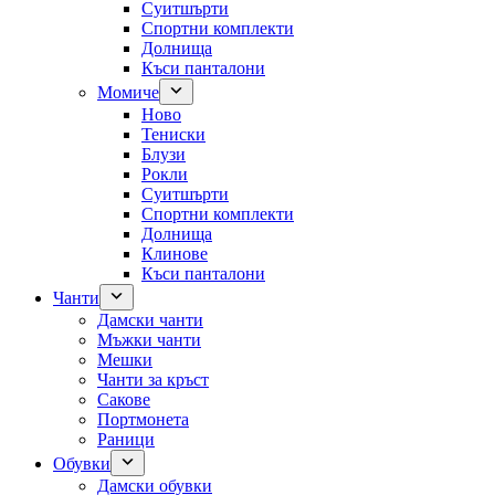
Суитшърти
Спортни комплекти
Долнища
Къси панталони
Момиче
Ново
Тениски
Блузи
Рокли
Суитшърти
Спортни комплекти
Долнища
Клинове
Къси панталони
Чанти
Дамски чанти
Мъжки чанти
Мешки
Чанти за кръст
Сакове
Портмонета
Раници
Обувки
Дамски обувки