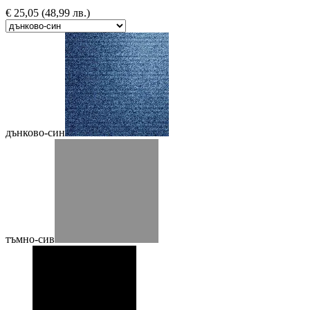
€
25,05
(48,99 лв.)
дънково-син
тъмно-сив