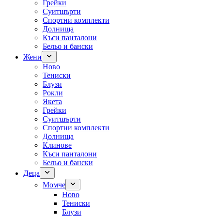
Грейки
Суитшърти
Спортни комплекти
Долнища
Къси панталони
Бельо и бански
Жени
Ново
Тениски
Блузи
Рокли
Якета
Грейки
Суитшърти
Спортни комплекти
Долнища
Клинове
Къси панталони
Бельо и бански
Деца
Момче
Ново
Тениски
Блузи