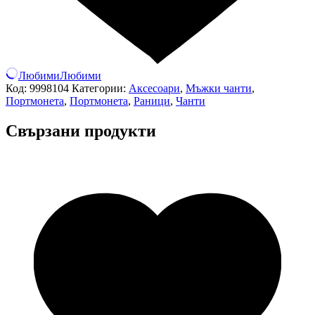
Любими
Любими
Код:
9998104
Категории:
Аксесоари
,
Мъжки чанти
,
Портмонета
,
Портмонета
,
Раници
,
Чанти
Свързани продукти