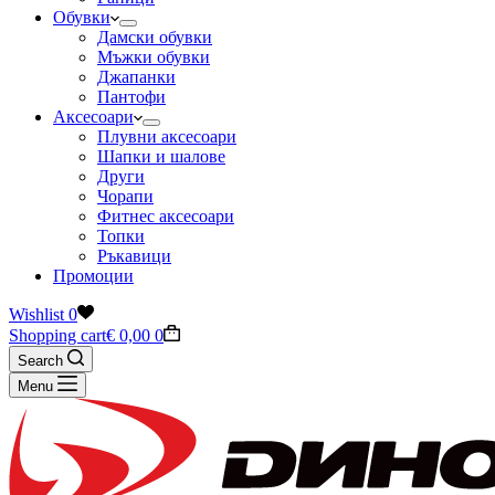
Обувки
Дамски обувки
Мъжки обувки
Джапанки
Пантофи
Аксесоари
Плувни аксесоари
Шапки и шалове
Други
Чорапи
Фитнес аксесоари
Топки
Ръкавици
Промоции
Wishlist
0
Shopping cart
€
0,00
0
Search
Menu