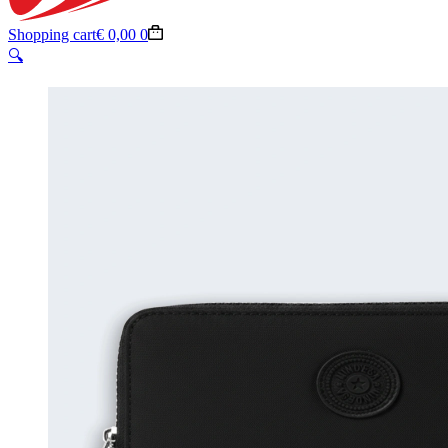
Shopping cart
€
0,00
0
🔍