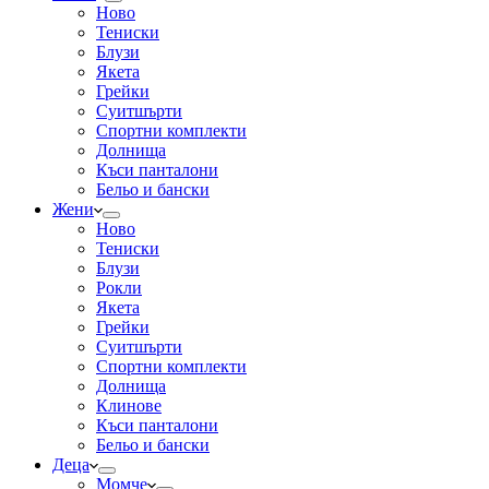
Ново
Тениски
Блузи
Якета
Грейки
Суитшърти
Спортни комплекти
Долнища
Къси панталони
Бельо и бански
Жени
Ново
Тениски
Блузи
Рокли
Якета
Грейки
Суитшърти
Спортни комплекти
Долнища
Клинове
Къси панталони
Бельо и бански
Деца
Момче