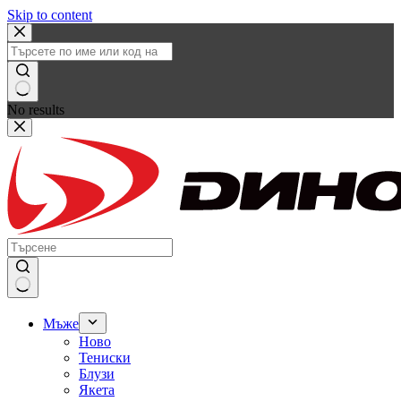
Skip to content
No results
Мъже
Ново
Тениски
Блузи
Якета