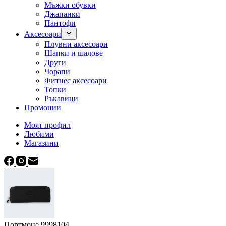
Мъжки обувки
Джапанки
Пантофи
Аксесоари
Плувни аксесоари
Шапки и шалове
Други
Чорапи
Фитнес аксесоари
Топки
Ръкавици
Промоции
Моят профил
Любими
Магазини
Портмоне 9998104