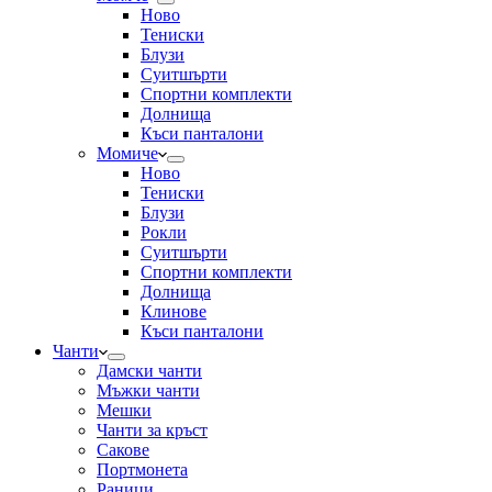
Ново
Тениски
Блузи
Суитшърти
Спортни комплекти
Долнища
Къси панталони
Момиче
Ново
Тениски
Блузи
Рокли
Суитшърти
Спортни комплекти
Долнища
Клинове
Къси панталони
Чанти
Дамски чанти
Мъжки чанти
Мешки
Чанти за кръст
Сакове
Портмонета
Раници