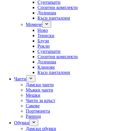
Суитшърти
Спортни комплекти
Долнища
Къси панталони
Момиче
Ново
Тениски
Блузи
Рокли
Суитшърти
Спортни комплекти
Долнища
Клинове
Къси панталони
Чанти
Дамски чанти
Мъжки чанти
Мешки
Чанти за кръст
Сакове
Портмонета
Раници
Обувки
Дамски обувки