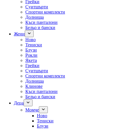
Грейки
Суитшърти
Спортни комплекти
Долнища
Къси панталони
Бельо и бански
Жени
Ново
Тениски
Блузи
Рокли
Якета
Грейки
Суитшърти
Спортни комплекти
Долнища
Клинове
Къси панталони
Бельо и бански
Деца
Момче
Ново
Тениски
Блузи