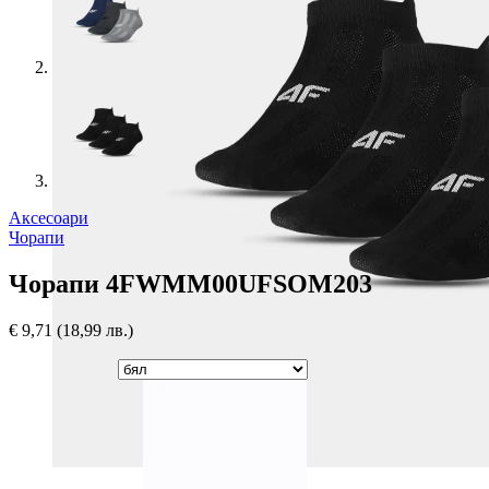
Аксесоари
Чорапи
Чорапи 4FWMM00UFSOM203
€
9,71
(18,99 лв.)