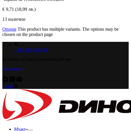
€
9,71
(18,99 лв.)
13 налични
Опции
This product has multiple variants. The options may be
chosen on the product page
+359 898 541534
Безплатна доставка за поръчки над 99 евро
Магазини
Login
Мъже