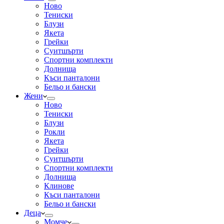
Ново
Тениски
Блузи
Якета
Грейки
Суитшърти
Спортни комплекти
Долнища
Къси панталони
Бельо и бански
Жени
Ново
Тениски
Блузи
Рокли
Якета
Грейки
Суитшърти
Спортни комплекти
Долнища
Клинове
Къси панталони
Бельо и бански
Деца
Момче