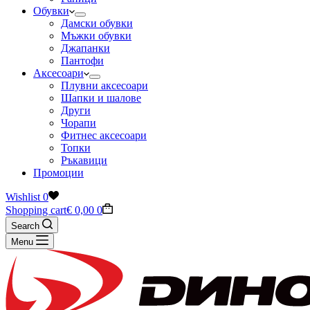
Обувки
Дамски обувки
Мъжки обувки
Джапанки
Пантофи
Аксесоари
Плувни аксесоари
Шапки и шалове
Други
Чорапи
Фитнес аксесоари
Топки
Ръкавици
Промоции
Wishlist
0
Shopping cart
€
0,00
0
Search
Menu