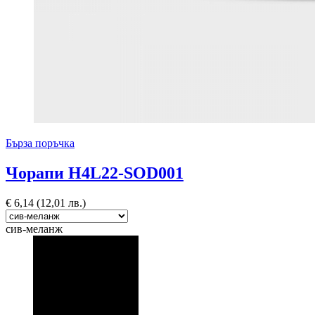
Бърза поръчка
Чорапи H4L22-SOD001
€
6,14
(12,01 лв.)
сив-меланж