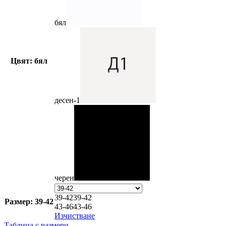
бял
Цвят: бял
десен-1
черен
39-42
39-42
Размер: 39-42
43-46
43-46
Изчистване
Таблица с размери