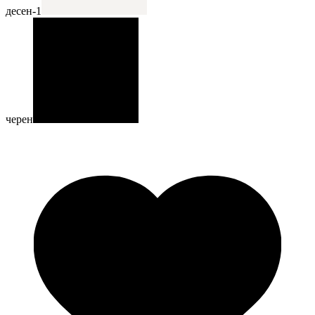
десен-1
черен