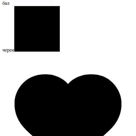
бял
черен