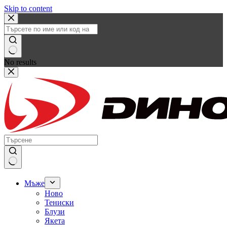
Skip to content
No results
Мъже
Ново
Тениски
Блузи
Якета