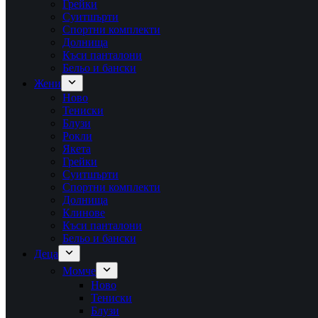
Грейки
Суитшърти
Спортни комплекти
Долнища
Къси панталони
Бельо и бански
Жени
Ново
Тениски
Блузи
Рокли
Якета
Грейки
Суитшърти
Спортни комплекти
Долнища
Клинове
Къси панталони
Бельо и бански
Деца
Момче
Ново
Тениски
Блузи