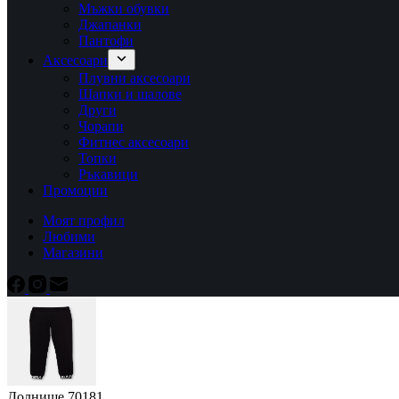
Мъжки обувки
Джапанки
Пантофи
Аксесоари
Плувни аксесоари
Шапки и шалове
Други
Чорапи
Фитнес аксесоари
Топки
Ръкавици
Промоции
Моят профил
Любими
Магазини
Долнище 70181