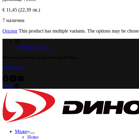
€
11,45
(22,39 лв.)
7 налични
Опции
This product has multiple variants. The options may be chose
+359 898 541534
Безплатна доставка за поръчки над 99 евро
Магазини
Login
Мъже
Ново