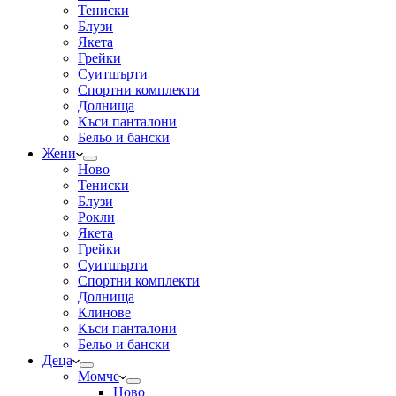
Тениски
Блузи
Якета
Грейки
Суитшърти
Спортни комплекти
Долнища
Къси панталони
Бельо и бански
Жени
Ново
Тениски
Блузи
Рокли
Якета
Грейки
Суитшърти
Спортни комплекти
Долнища
Клинове
Къси панталони
Бельо и бански
Деца
Момче
Ново