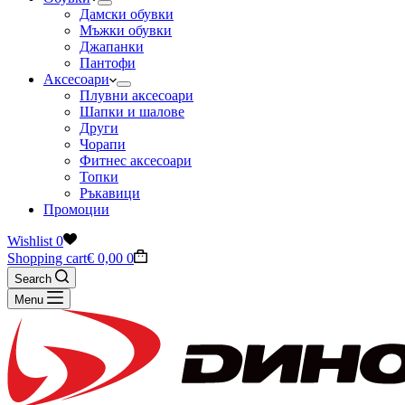
Дамски обувки
Мъжки обувки
Джапанки
Пантофи
Аксесоари
Плувни аксесоари
Шапки и шалове
Други
Чорапи
Фитнес аксесоари
Топки
Ръкавици
Промоции
Wishlist
0
Shopping cart
€
0,00
0
Search
Menu