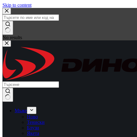
Skip to content
No results
Мъже
Ново
Тениски
Блузи
Якета