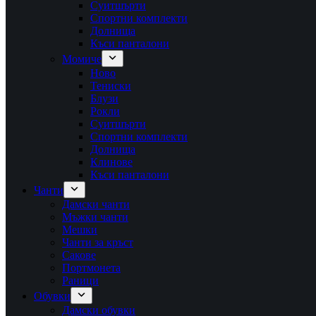
Суитшърти
Спортни комплекти
Долнища
Къси панталони
Момиче
Ново
Тениски
Блузи
Рокли
Суитшърти
Спортни комплекти
Долнища
Клинове
Къси панталони
Чанти
Дамски чанти
Мъжки чанти
Мешки
Чанти за кръст
Сакове
Портмонета
Раници
Обувки
Дамски обувки