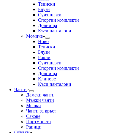
Тениски
Блузи
Суитшърти
Спортни комплекти
Долнища
Къси панталони
Момиче
Ново
Тениски
Блузи
Рокли
Суитшърти
Спортни комплекти
Долнища
Клинове
Къси панталони
Чанти
Дамски чанти
Мъжки чанти
Мешки
Чанти за кръст
Сакове
Портмонета
Раници
Обувки