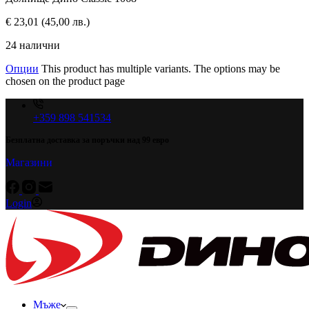
€
23,01
(45,00 лв.)
24 налични
Опции
This product has multiple variants. The options may be
chosen on the product page
+359 898 541534
Безплатна доставка за поръчки над 99 евро
Магазини
Login
Мъже