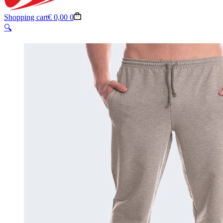
Shopping cart
€
0,00
0
🔍