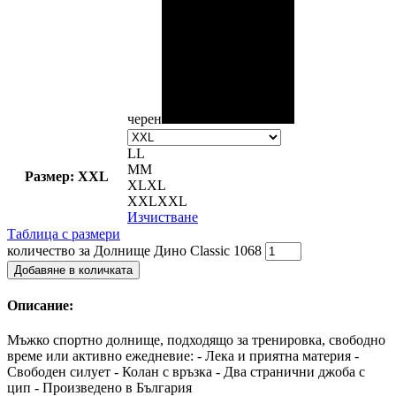
черен
L
L
M
M
Размер: XXL
XL
XL
XXL
XXL
Изчистване
Таблица с размери
количество за Долнище Дино Classic 1068
Добавяне в количката
Описание:
Мъжко спортно долнище, подходящо за тренировка, свободно
време или активно ежедневие: - Лека и приятна материя -
Свободен силует - Колан с връзка - Два странични джоба с
цип - Произведено в България