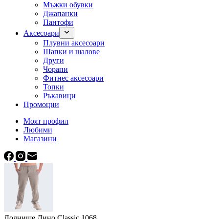
Мъжки обувки
Джапанки
Пантофи
Аксесоари
Плувни аксесоари
Шапки и шалове
Други
Чорапи
Фитнес аксесоари
Топки
Ръкавици
Промоции
Моят профил
Любими
Магазини
Долнище Дино Classic 1068