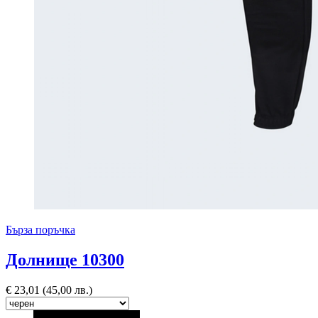
Бърза поръчка
Долнище 10300
€
23,01
(45,00 лв.)