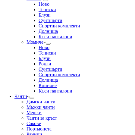
Ново
Тениски
Блузи
Суитшърти
Спортни комплекти
Долнища
Къси панталони
Момиче
Ново
Тениски
Блузи
Рокли
Суитшърти
Спортни комплекти
Долнища
Клинове
Къси панталони
Чанти
Дамски чанти
Мъжки чанти
Мешки
Чанти за кръст
Сакове
Портмонета
Раници