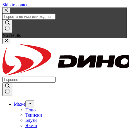
Skip to content
No results
Мъже
Ново
Тениски
Блузи
Якета