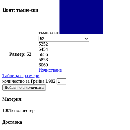
Цвят: тъмно-син
тъмно-син
52
52
54
54
Размер: 52
56
56
58
58
60
60
Изчистване
Таблица с размери
количество за Грейка L982
Добавяне в количката
Материя:
100% полиестер
Доставка