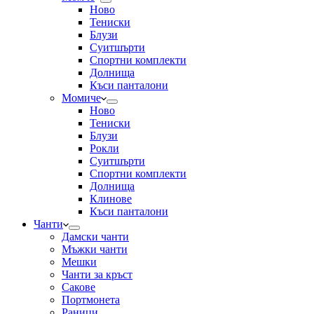
Ново
Тениски
Блузи
Суитшърти
Спортни комплекти
Долнища
Къси панталони
Момиче
Ново
Тениски
Блузи
Рокли
Суитшърти
Спортни комплекти
Долнища
Клинове
Къси панталони
Чанти
Дамски чанти
Мъжки чанти
Мешки
Чанти за кръст
Сакове
Портмонета
Раници