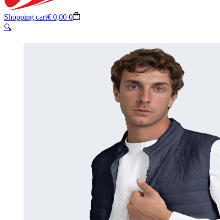
Shopping cart
€
0,00
0
🔍