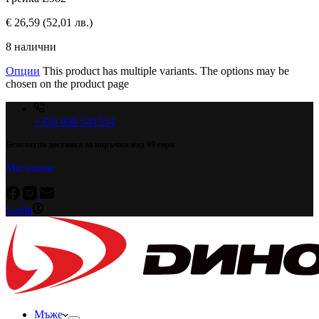
€
26,59
(52,01 лв.)
8 налични
Опции
This product has multiple variants. The options may be
chosen on the product page
+359 898 541534
Безплатна доставка за поръчки над 99 евро
Магазини
Login
Мъже