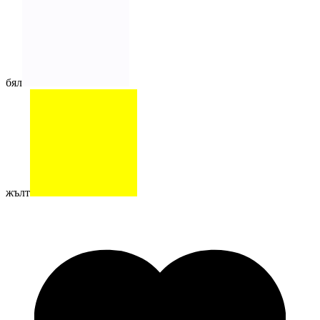
бял
жълт