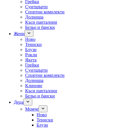
Грейки
Суитшърти
Спортни комплекти
Долнища
Къси панталони
Бельо и бански
Жени
Ново
Тениски
Блузи
Рокли
Якета
Грейки
Суитшърти
Спортни комплекти
Долнища
Клинове
Къси панталони
Бельо и бански
Деца
Момче
Ново
Тениски
Блузи