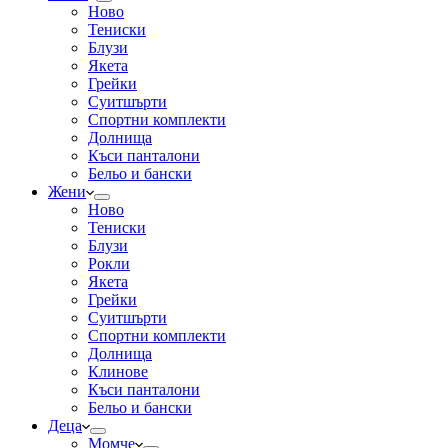
Ново
Тениски
Блузи
Якета
Грейки
Суитшърти
Спортни комплекти
Долнища
Къси панталони
Бельо и бански
Жени
Ново
Тениски
Блузи
Рокли
Якета
Грейки
Суитшърти
Спортни комплекти
Долнища
Клинове
Къси панталони
Бельо и бански
Деца
Момче