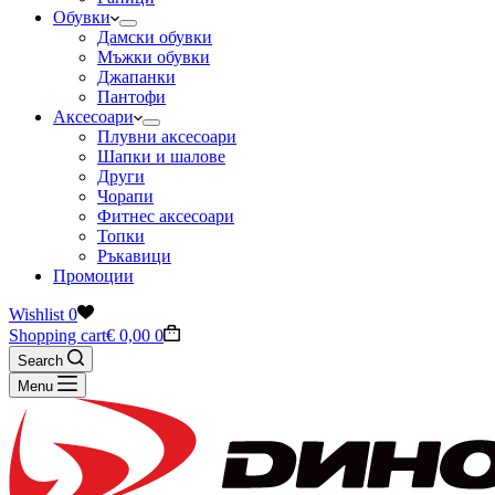
Обувки
Дамски обувки
Мъжки обувки
Джапанки
Пантофи
Аксесоари
Плувни аксесоари
Шапки и шалове
Други
Чорапи
Фитнес аксесоари
Топки
Ръкавици
Промоции
Wishlist
0
Shopping cart
€
0,00
0
Search
Menu