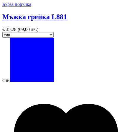
Бърза поръчка
Мъжка грейка L881
€
35,28
(69,00 лв.)
син