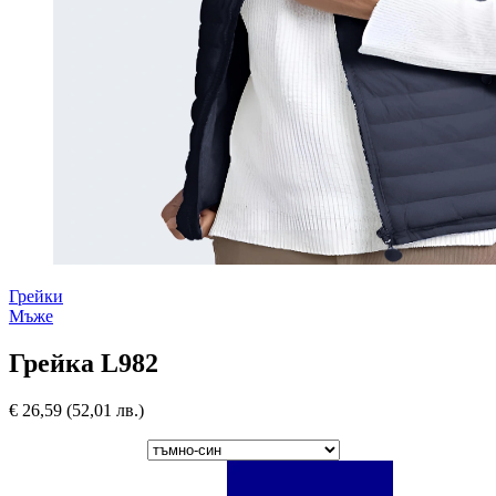
Грейки
Мъже
Грейка L982
€
26,59
(52,01 лв.)