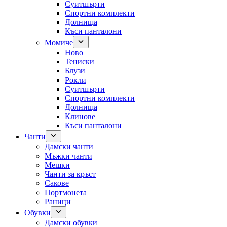
Суитшърти
Спортни комплекти
Долнища
Къси панталони
Момиче
Ново
Тениски
Блузи
Рокли
Суитшърти
Спортни комплекти
Долнища
Клинове
Къси панталони
Чанти
Дамски чанти
Мъжки чанти
Мешки
Чанти за кръст
Сакове
Портмонета
Раници
Обувки
Дамски обувки