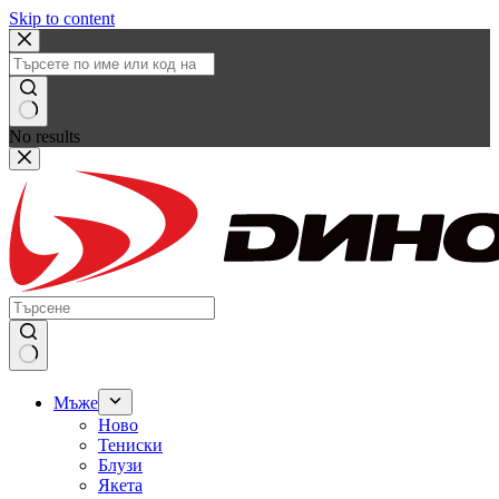
Skip to content
No results
Мъже
Ново
Тениски
Блузи
Якета