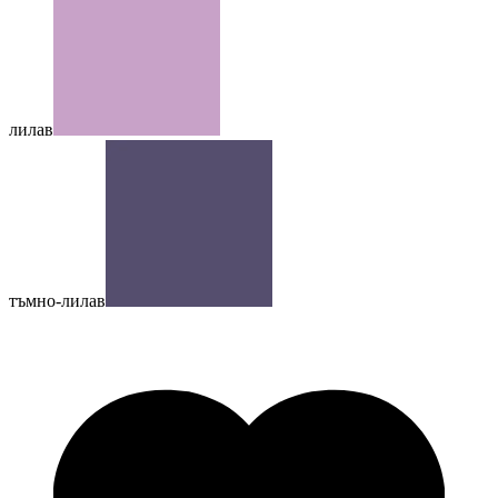
лилав
тъмно-лилав