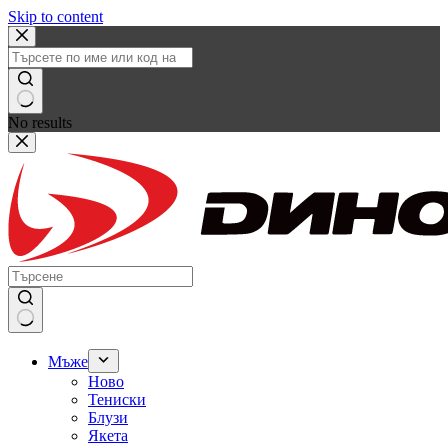
Skip to content
No results
Мъже
Ново
Тениски
Блузи
Якета