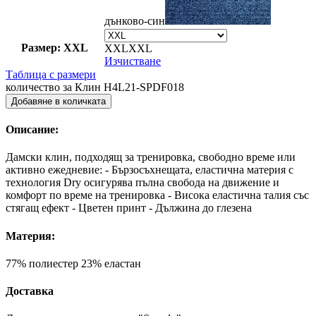
дънково-син
Размер: XXL
XXL
XXL
Изчистване
Таблица с размери
количество за Клин H4L21-SPDF018
Добавяне в количката
Описание:
Дамски клин, подходящ за тренировка, свободно време или
активно ежедневие: - Бързосъхнещата, еластична материя с
технология Dry осигурява пълна свобода на движение и
комфорт по време на тренировка - Висока еластична талия със
стягащ ефект - Цветен принт - Дължина до глезена
Материя:
77% полиестер 23% еластан
Доставка