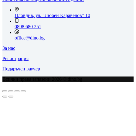
Пловдив, ул. "Любен Каравелов” 10
0898 680 251
office@dino.bg
За нас
Регистрация
Подаръчен ваучер
Всички права запазени 2026 © dino.bg