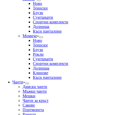
Ново
Тениски
Блузи
Суитшърти
Спортни комплекти
Долнища
Къси панталони
Момиче
Ново
Тениски
Блузи
Рокли
Суитшърти
Спортни комплекти
Долнища
Клинове
Къси панталони
Чанти
Дамски чанти
Мъжки чанти
Мешки
Чанти за кръст
Сакове
Портмонета
Раници