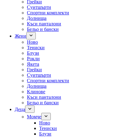
Грейки
Суитшърти
Спортни комплекти
Долнища
Къси панталони
Бельо и бански
Жени
Ново
Тениски
Блузи
Рокли
Якета
Грейки
Суитшърти
Спортни комплекти
Долнища
Клинове
Къси панталони
Бельо и бански
Деца
Момче
Ново
Тениски
Блузи