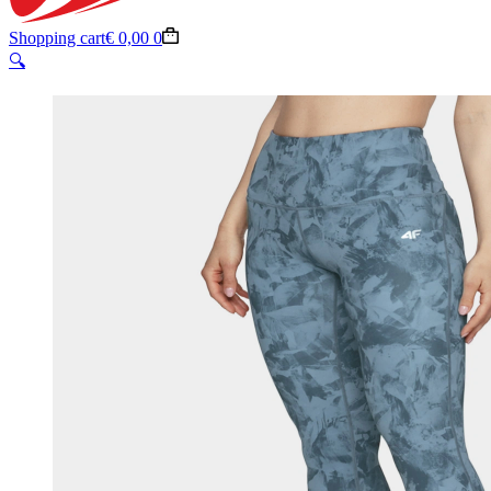
Shopping cart
€
0,00
0
🔍