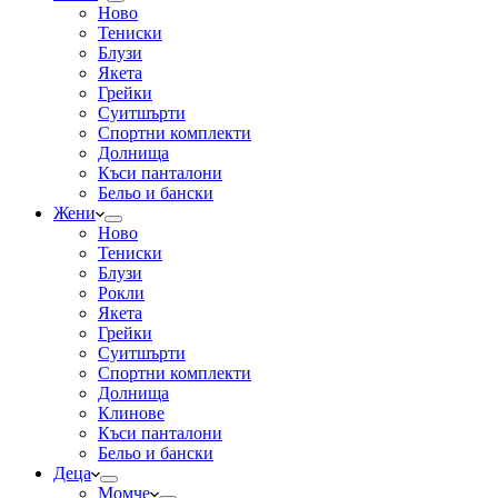
Ново
Тениски
Блузи
Якета
Грейки
Суитшърти
Спортни комплекти
Долнища
Къси панталони
Бельо и бански
Жени
Ново
Тениски
Блузи
Рокли
Якета
Грейки
Суитшърти
Спортни комплекти
Долнища
Клинове
Къси панталони
Бельо и бански
Деца
Момче