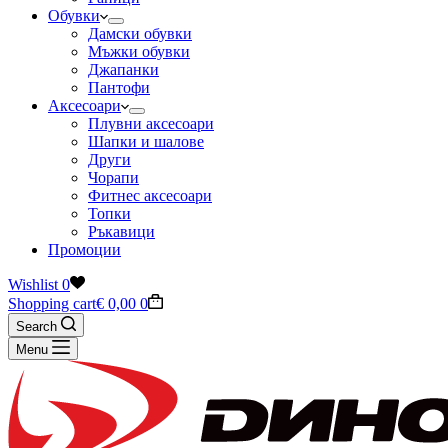
Обувки
Дамски обувки
Мъжки обувки
Джапанки
Пантофи
Аксесоари
Плувни аксесоари
Шапки и шалове
Други
Чорапи
Фитнес аксесоари
Топки
Ръкавици
Промоции
Wishlist
0
Shopping cart
€
0,00
0
Search
Menu