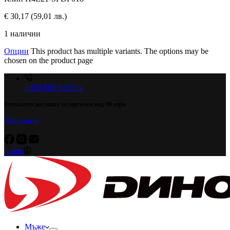
€
30,17
(59,01 лв.)
1 налични
Опции
This product has multiple variants. The options may be
chosen on the product page
+359 898 541534
Безплатна доставка за поръчки над 99 евро
Магазини
Login
Мъже