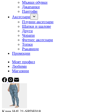
Мъжки обувки
Джапанки
Пантофи
Аксесоари
Плувни аксесоари
Шапки и шалове
Други
Чорапи
Фитнес аксесоари
Топки
Ръкавици
Промоции
Моят профил
Любими
Магазини
Клин H4L21-SPDF018