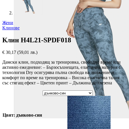
Жени
Клинове
Клин H4L21-SPDF018
€
30,17
(59,01 лв.)
Дамски клин, подходящ за тренировка, свободно време или
активно ежедневие: – Бързосъхнещата, еластична материя с
технология Dry осигурява пълна свобода на движение и
комфорт по време на тренировка – Висока еластична талия
със стягащ ефект – Цветен принт – Дължина до глезена
Цвят: дънково-син