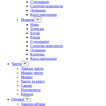
Суитшърти
Спортни комплекти
Долнища
Къси панталони
Момиче
Ново
Тениски
Блузи
Рокли
Суитшърти
Спортни комплекти
Долнища
Клинове
Къси панталони
Чанти
Дамски чанти
Мъжки чанти
Мешки
Чанти за кръст
Сакове
Портмонета
Раници
Обувки
Дамски обувки