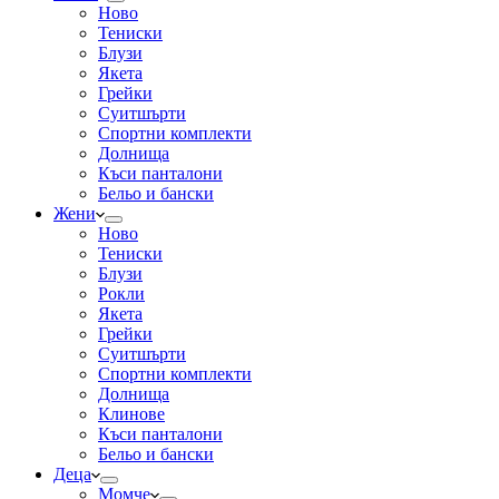
Ново
Тениски
Блузи
Якета
Грейки
Суитшърти
Спортни комплекти
Долнища
Къси панталони
Бельо и бански
Жени
Ново
Тениски
Блузи
Рокли
Якета
Грейки
Суитшърти
Спортни комплекти
Долнища
Клинове
Къси панталони
Бельо и бански
Деца
Момче