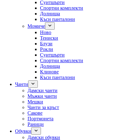
Суитшърти
Спортни комплекти
Долнища
Къси панталони
Момиче
Ново
Тениски
Блузи
Рокли
Суитшърти
Спортни комплекти
Долнища
Клинове
Къси панталони
Чанти
Дамски чанти
Мъжки чанти
Мешки
Чанти за кръст
Сакове
Портмонета
Раници
Обувки
Дамски обувки