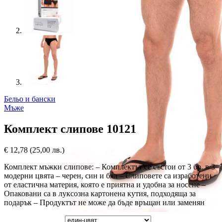
Бельо и бански
Мъже
Комплект слипове 10121
€
12,78
(25,00 лв.)
Комплект мъжки слипове: – Комплектът се състои от 3 бр. в 3
модерни цвята – черен, син и бял – Слиповете са изработени
от еластична материя, която е приятна и удобна за носене –
Опаковани са в луксозна картонена кутия, подходяща за
подарък – Продуктът не може да бъде връщан или заменян