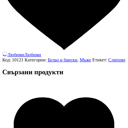
Любими
Любими
Код:
10121
Категории:
Бельо и бански
,
Мъже
Етикет:
Слипове
Свързани продукти