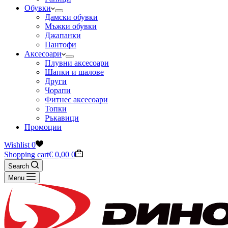
Обувки
Дамски обувки
Мъжки обувки
Джапанки
Пантофи
Аксесоари
Плувни аксесоари
Шапки и шалове
Други
Чорапи
Фитнес аксесоари
Топки
Ръкавици
Промоции
Wishlist
0
Shopping cart
€
0,00
0
Search
Menu