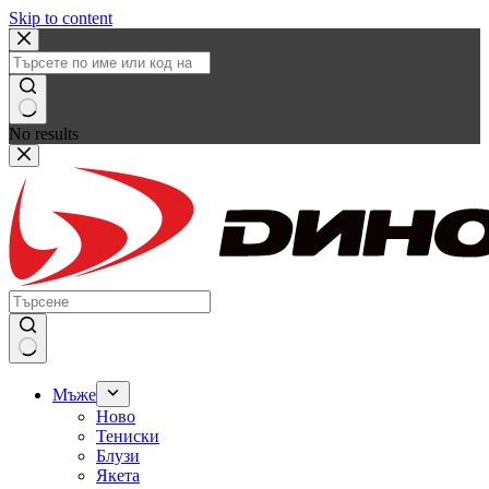
Skip to content
No results
Мъже
Ново
Тениски
Блузи
Якета