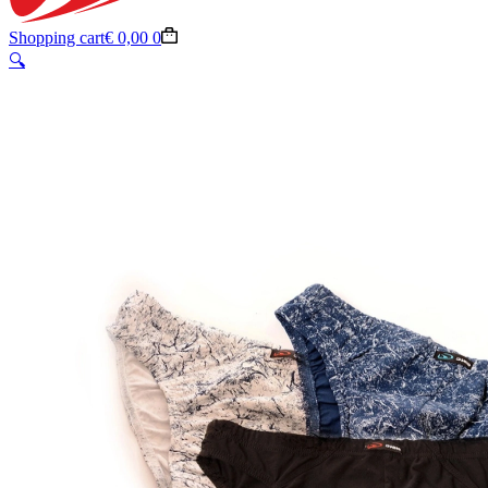
Shopping cart
€
0,00
0
🔍