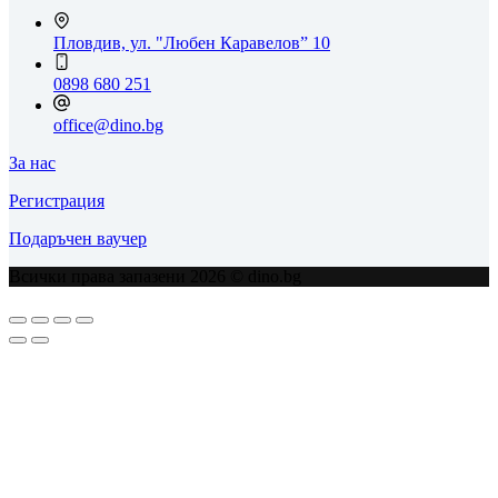
Пловдив, ул. "Любен Каравелов” 10
0898 680 251
office@dino.bg
За нас
Регистрация
Подаръчен ваучер
Всички права запазени 2026 © dino.bg