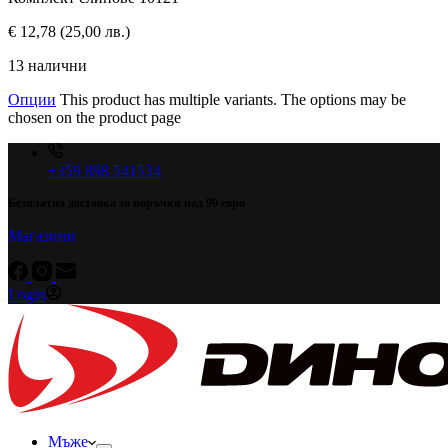
€
12,78
(25,00 лв.)
13 налични
Опции
This product has multiple variants. The options may be
chosen on the product page
+359 898 541534
Безплатна доставка за поръчки над 99 евро
Магазини
Login
Мъже