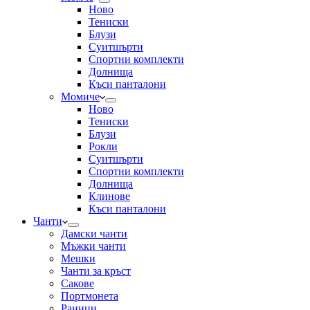
Ново
Тениски
Блузи
Суитшърти
Спортни комплекти
Долнища
Къси панталони
Момиче
Ново
Тениски
Блузи
Рокли
Суитшърти
Спортни комплекти
Долнища
Клинове
Къси панталони
Чанти
Дамски чанти
Мъжки чанти
Мешки
Чанти за кръст
Сакове
Портмонета
Раници