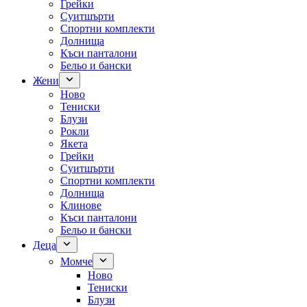
Грейки
Суитшърти
Спортни комплекти
Долнища
Къси панталони
Бельо и бански
Жени
Ново
Тениски
Блузи
Рокли
Якета
Грейки
Суитшърти
Спортни комплекти
Долнища
Клинове
Къси панталони
Бельо и бански
Деца
Момче
Ново
Тениски
Блузи