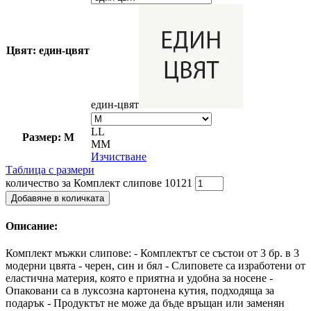
Цвят: един-цвят
един-цвят
L
L
Размер: M
M
M
Изчистване
Таблица с размери
количество за Комплект слипове 10121
Добавяне в количката
Описание:
Комплект мъжки слипове: - Комплектът се състои от 3 бр. в 3
модерни цвята - черен, син и бял - Слиповете са изработени от
еластична материя, която е приятна и удобна за носене -
Опаковани са в луксозна картонена кутия, подходяща за
подарък - Продуктът не може да бъде връщан или заменян