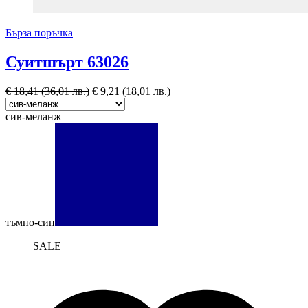
Бърза поръчка
Суитшърт 63026
€
18,41
(36,01 лв.)
€
9,21
(18,01 лв.)
сив-меланж
тъмно-син
SALE