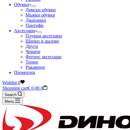
Обувки
Дамски обувки
Мъжки обувки
Джапанки
Пантофи
Аксесоари
Плувни аксесоари
Шапки и шалове
Други
Чорапи
Фитнес аксесоари
Топки
Ръкавици
Промоции
Wishlist
0
Shopping cart
€
0,00
0
Search
Menu