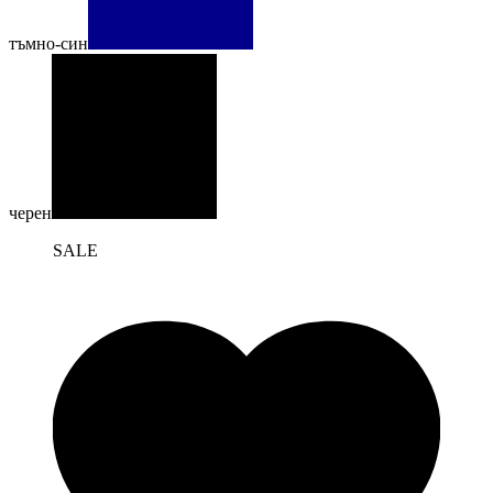
тъмно-син
черен
SALE