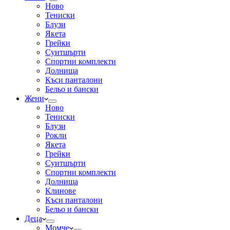
Ново
Тениски
Блузи
Якета
Грейки
Суитшърти
Спортни комплекти
Долнища
Къси панталони
Бельо и бански
Жени
Ново
Тениски
Блузи
Рокли
Якета
Грейки
Суитшърти
Спортни комплекти
Долнища
Клинове
Къси панталони
Бельо и бански
Деца
Момче