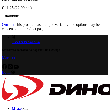
€
11,25
(22,00 лв.)
1 налични
Опции
This product has multiple variants. The options may be
chosen on the product page
+359 898 541534
Безплатна доставка за поръчки над 99 евро
Магазини
Login
Мъже