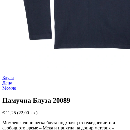
Блузи
Деца
Момче
Памучна Блуза 20089
€
11,25
(22,00 лв.)
Момчешка/юношеска блуза подходяща за ежедневието и
свободното време – Мека и приятна на допир материя –