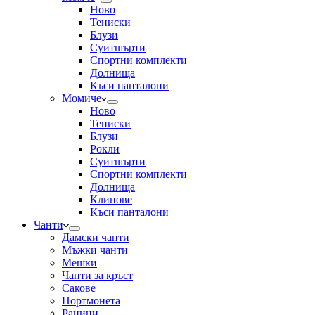
Ново
Тениски
Блузи
Суитшърти
Спортни комплекти
Долнища
Къси панталони
Момиче
Ново
Тениски
Блузи
Рокли
Суитшърти
Спортни комплекти
Долнища
Клинове
Къси панталони
Чанти
Дамски чанти
Мъжки чанти
Мешки
Чанти за кръст
Сакове
Портмонета
Раници