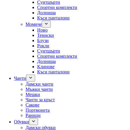
Суитшърти
Спортни комплекти
Долнища
Къси панталони
Момиче
Ново
Тениски
Блузи
Рокли
Суитшърти
Спортни комплекти
Долнища
Клинове
Къси панталони
Чанти
Дамски чанти
Мъжки чанти
Мешки
Чанти за кръст
Сакове
Портмонета
Раници
Обувки
Дамски обувки