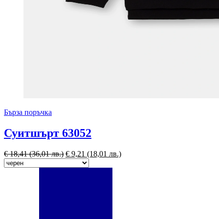
Бърза поръчка
Суитшърт 63052
€
18,41
(36,01 лв.)
€
9,21
(18,01 лв.)