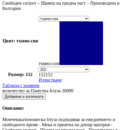
Свободен силует – Щампа на предна част – Произведена в
България
Цвят: тъмно-син
тъмно-син
Размер: 152
152
152
Изчистване
Таблица с размери
количество за Памучна Блуза 20089
Добавяне в количката
Описание:
Момчешка/юношеска блуза подходяща за ежедневието и
свободното време - Мека и приятна на допир материя -
Свободен силует - Щампа на предна част - Произведена в