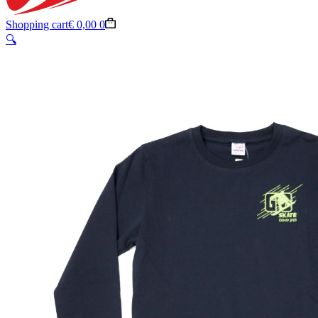
Shopping cart
€
0,00
0
🔍