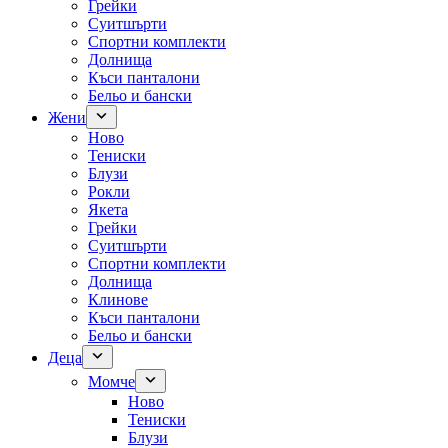
Грейки
Суитшърти
Спортни комплекти
Долнища
Къси панталони
Бельо и бански
Жени
Ново
Тениски
Блузи
Рокли
Якета
Грейки
Суитшърти
Спортни комплекти
Долнища
Клинове
Къси панталони
Бельо и бански
Деца
Момче
Ново
Тениски
Блузи