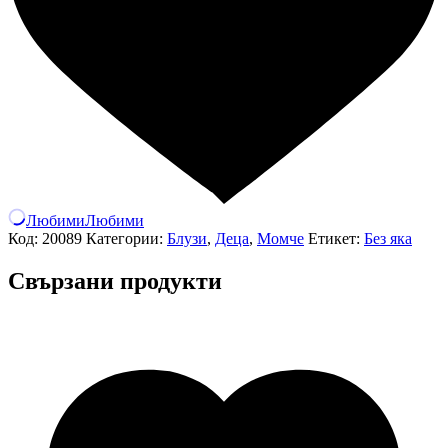
Любими
Любими
Код:
20089
Категории:
Блузи
,
Деца
,
Момче
Етикет:
Без яка
Свързани продукти