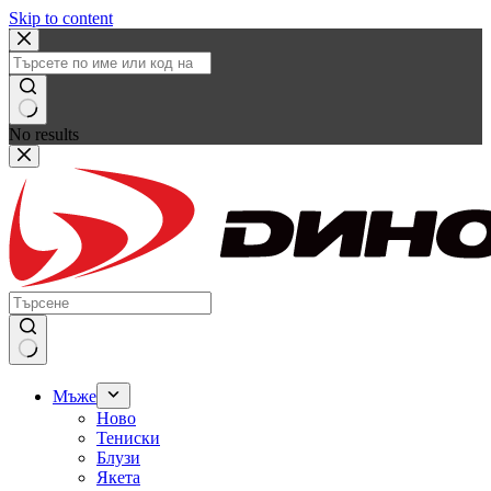
Skip to content
No results
Мъже
Ново
Тениски
Блузи
Якета