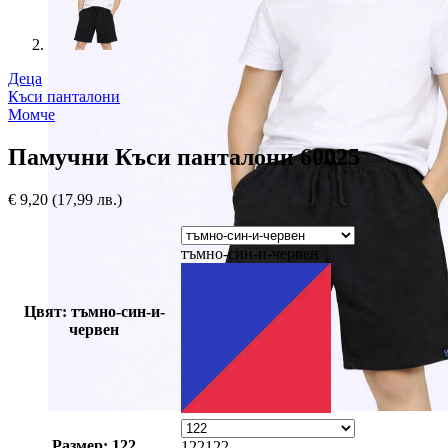
Деца
Къси панталони
Момче
Памучни Къси панталони 60025
€
9,20
(17,99 лв.)
тъмно-син-и-червен
Цвят: тъмно-син-и-
червен
Размер: 122
122
122