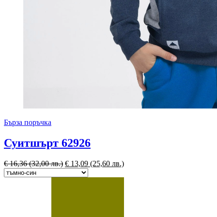
Бърза поръчка
Суитшърт 62926
€
16,36
(32,00 лв.)
€
13,09
(25,60 лв.)