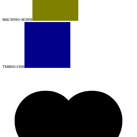
маслено-зелен
тъмно-син