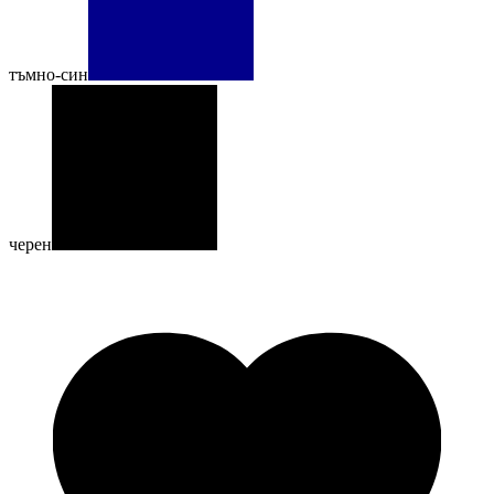
тъмно-син
черен