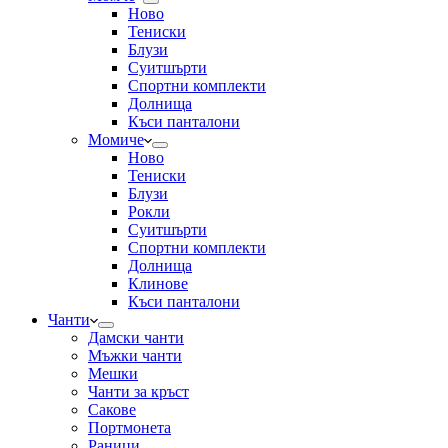
Ново
Тениски
Блузи
Суитшърти
Спортни комплекти
Долнища
Къси панталони
Момиче
Ново
Тениски
Блузи
Рокли
Суитшърти
Спортни комплекти
Долнища
Клинове
Къси панталони
Чанти
Дамски чанти
Мъжки чанти
Мешки
Чанти за кръст
Сакове
Портмонета
Раници