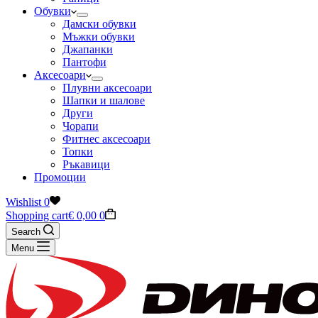
Обувки
Дамски обувки
Мъжки обувки
Джапанки
Пантофи
Аксесоари
Плувни аксесоари
Шапки и шалове
Други
Чорапи
Фитнес аксесоари
Топки
Ръкавици
Промоции
Wishlist
0
Shopping cart
€
0,00
0
Search
Menu