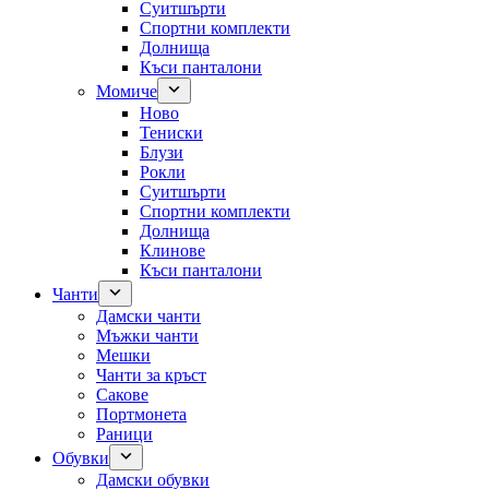
Суитшърти
Спортни комплекти
Долнища
Къси панталони
Момиче
Ново
Тениски
Блузи
Рокли
Суитшърти
Спортни комплекти
Долнища
Клинове
Къси панталони
Чанти
Дамски чанти
Мъжки чанти
Мешки
Чанти за кръст
Сакове
Портмонета
Раници
Обувки
Дамски обувки