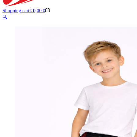
Shopping cart
€
0,00
0
🔍