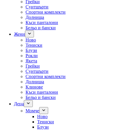
Грейки
Суитшърти
Спортни комплекти
Долнища
Къси панталони
Бельо и бански
Жени
Ново
Тениски
Блузи
Рокли
Якета
Грейки
Суитшърти
Спортни комплекти
Долнища
Клинове
Къси панталони
Бельо и бански
Деца
Момче
Ново
Тениски
Блузи