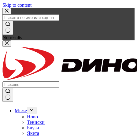
Skip to content
No results
Мъже
Ново
Тениски
Блузи
Якета