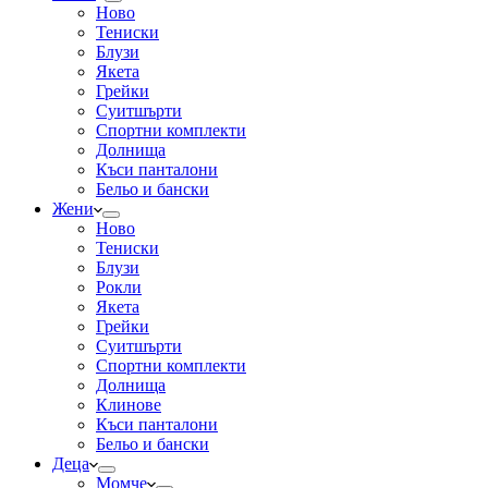
Ново
Тениски
Блузи
Якета
Грейки
Суитшърти
Спортни комплекти
Долнища
Къси панталони
Бельо и бански
Жени
Ново
Тениски
Блузи
Рокли
Якета
Грейки
Суитшърти
Спортни комплекти
Долнища
Клинове
Къси панталони
Бельо и бански
Деца
Момче