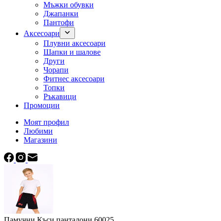
Мъжки обувки
Джапанки
Пантофи
Аксесоари
Плувни аксесоари
Шапки и шалове
Други
Чорапи
Фитнес аксесоари
Топки
Ръкавици
Промоции
Моят профил
Любими
Магазини
Памучни Къси панталони 60025