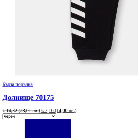
Бърза поръчка
Долнище 70175
€
14,32
(28,01 лв.)
€
7,16
(14,00 лв.)