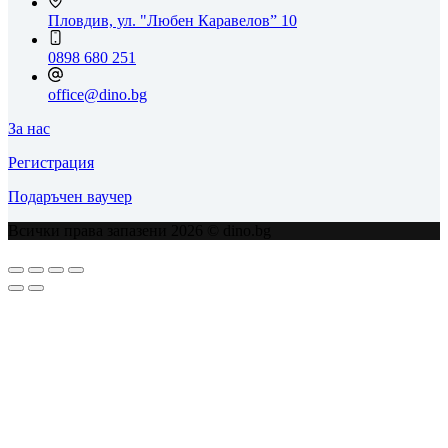
Пловдив, ул. "Любен Каравелов” 10
0898 680 251
office@dino.bg
За нас
Регистрация
Подаръчен ваучер
Всички права запазени 2026 © dino.bg