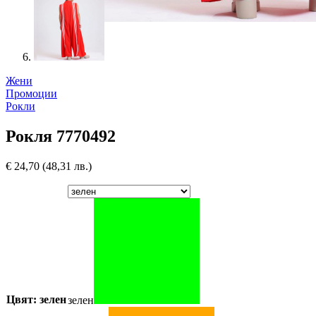
Жени
Промоции
Рокли
Рокля 7770492
€
24,70
(48,31 лв.)
Цвят: зелен
зелен