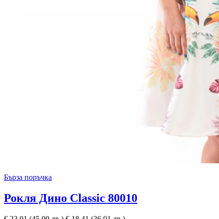
Бърза поръчка
Рокля Дино Classic 80010
€
23,01
(45,00 лв.)
€
18,41
(36,01 лв.)