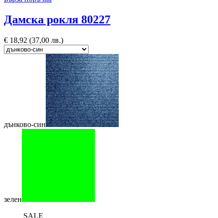
Дамска рокля 80227
€
18,92
(37,00 лв.)
дънково-син
зелен
SALE