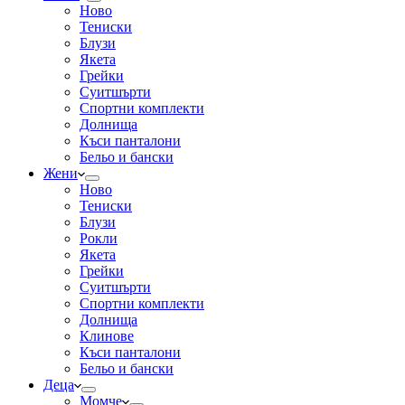
Ново
Тениски
Блузи
Якета
Грейки
Суитшърти
Спортни комплекти
Долнища
Къси панталони
Бельо и бански
Жени
Ново
Тениски
Блузи
Рокли
Якета
Грейки
Суитшърти
Спортни комплекти
Долнища
Клинове
Къси панталони
Бельо и бански
Деца
Момче