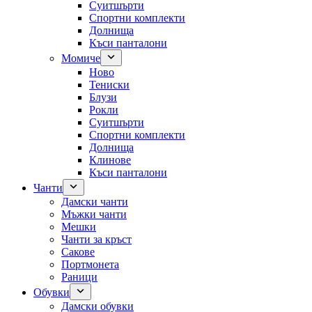
Суитшърти
Спортни комплекти
Долнища
Къси панталони
Момиче
Ново
Тениски
Блузи
Рокли
Суитшърти
Спортни комплекти
Долнища
Клинове
Къси панталони
Чанти
Дамски чанти
Мъжки чанти
Мешки
Чанти за кръст
Сакове
Портмонета
Раници
Обувки
Дамски обувки