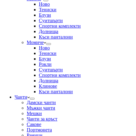
Ново
Тениски
Блузи
Суитшърти
Спортни комплекти
Долнища
Къси панталони
Момиче
Ново
Тениски
Блузи
Рокли
Суитшърти
Спортни комплекти
Долнища
Клинове
Къси панталони
Чанти
Дамски чанти
Мъжки чанти
Мешки
Чанти за кръст
Сакове
Портмонета
Раници