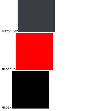
антрацит
червено
черен