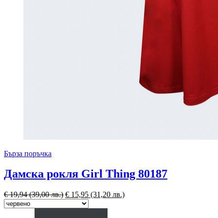
Бърза поръчка
Дамска рокля Girl Thing 80187
€
19,94
(39,00 лв.)
€
15,95
(31,20 лв.)