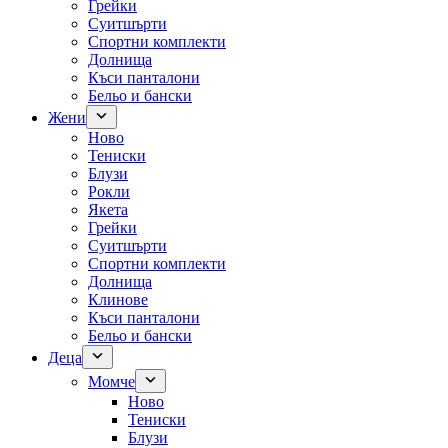
Грейки
Суитшърти
Спортни комплекти
Долнища
Къси панталони
Бельо и бански
Жени
Ново
Тениски
Блузи
Рокли
Якета
Грейки
Суитшърти
Спортни комплекти
Долнища
Клинове
Къси панталони
Бельо и бански
Деца
Момче
Ново
Тениски
Блузи