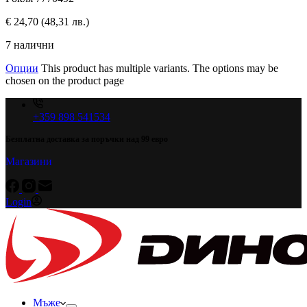
€
24,70
(48,31 лв.)
7 налични
Опции
This product has multiple variants. The options may be
chosen on the product page
+359 898 541534
Безплатна доставка за поръчки над 99 евро
Магазини
Login
Мъже