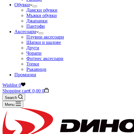
Обувки
Дамски обувки
Мъжки обувки
Джапанки
Пантофи
Аксесоари
Плувни аксесоари
Шапки и шалове
Други
Чорапи
Фитнес аксесоари
Топки
Ръкавици
Промоции
Wishlist
0
Shopping cart
€
0,00
0
Search
Menu