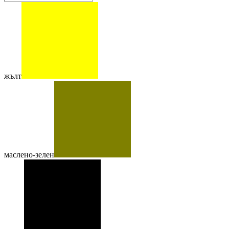
жълт
маслено-зелен