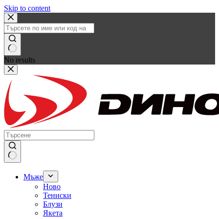
Skip to content
No results
Мъже
Ново
Тениски
Блузи
Якета