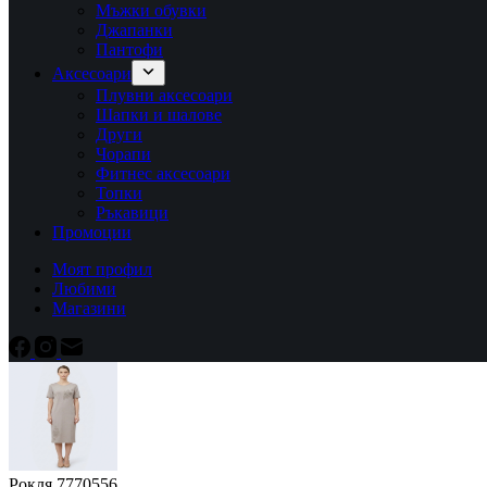
Мъжки обувки
Джапанки
Пантофи
Аксесоари
Плувни аксесоари
Шапки и шалове
Други
Чорапи
Фитнес аксесоари
Топки
Ръкавици
Промоции
Моят профил
Любими
Магазини
Рокля 7770556