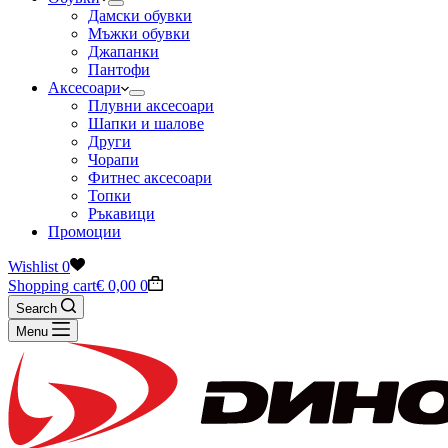
Дамски обувки
Мъжки обувки
Джапанки
Пантофи
Аксесоари
Плувни аксесоари
Шапки и шалове
Други
Чорапи
Фитнес аксесоари
Топки
Ръкавици
Промоции
Wishlist
0
Shopping cart
€
0,00
0
Search
Menu