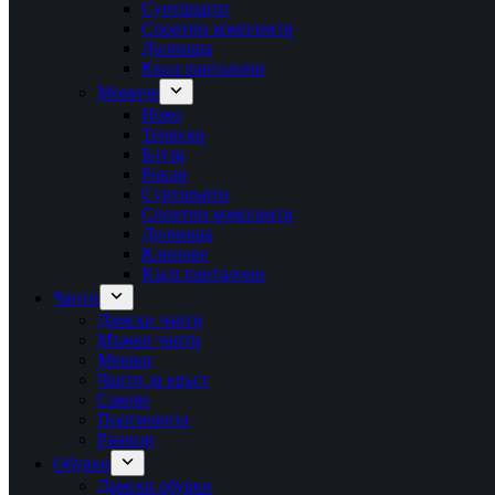
Суитшърти
Спортни комплекти
Долнища
Къси панталони
Момиче
Ново
Тениски
Блузи
Рокли
Суитшърти
Спортни комплекти
Долнища
Клинове
Къси панталони
Чанти
Дамски чанти
Мъжки чанти
Мешки
Чанти за кръст
Сакове
Портмонета
Раници
Обувки
Дамски обувки