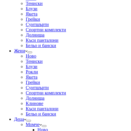
Тениски
Блузи
Якета
Грейки
Суитшърти
Спортни комплекти
Долнища
Къси панталони
Бельо и бански
Жени
Ново
Тениски
Блузи
Рокли
Якета
Грейки
Суитшърти
Спортни комплекти
Долнища
Клинове
Къси панталони
Бельо и бански
Деца
Момче
Ново