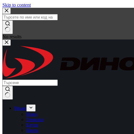
Skip to content
No results
Мъже
Ново
Тениски
Блузи
Якета