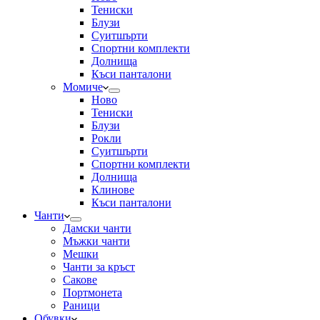
Тениски
Блузи
Суитшърти
Спортни комплекти
Долнища
Къси панталони
Момиче
Ново
Тениски
Блузи
Рокли
Суитшърти
Спортни комплекти
Долнища
Клинове
Къси панталони
Чанти
Дамски чанти
Мъжки чанти
Мешки
Чанти за кръст
Сакове
Портмонета
Раници
Обувки