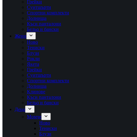
Грейки
Суитшърти
Спортни комплекти
Долнища
Къси панталони
Бельо и бански
Жени
Ново
Тениски
Блузи
Рокли
Якета
Грейки
Суитшърти
Спортни комплекти
Долнища
Клинове
Къси панталони
Бельо и бански
Деца
Момче
Ново
Тениски
Блузи