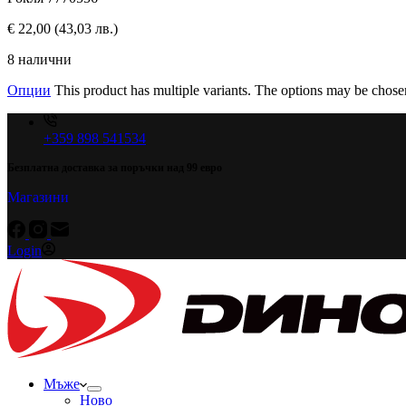
€
22,00
(43,03 лв.)
8 налични
Опции
This product has multiple variants. The options may be chose
+359 898 541534
Безплатна доставка за поръчки над 99 евро
Магазини
Login
Мъже
Ново