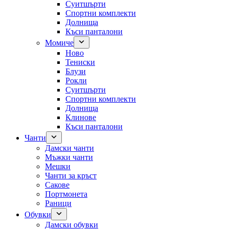
Суитшърти
Спортни комплекти
Долнища
Къси панталони
Момиче
Ново
Тениски
Блузи
Рокли
Суитшърти
Спортни комплекти
Долнища
Клинове
Къси панталони
Чанти
Дамски чанти
Мъжки чанти
Мешки
Чанти за кръст
Сакове
Портмонета
Раници
Обувки
Дамски обувки