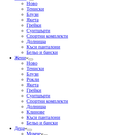
Ново
Тениски
Блузи
Якета
Грейки
Суитшърти
Спортни комплекти
Долнища
Къси панталони
Бельо и бански
Жени
Ново
Тениски
Блузи
Рокли
Якета
Грейки
Суитшърти
Спортни комплекти
Долнища
Клинове
Къси панталони
Бельо и бански
Деца
Момче