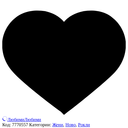
Любими
Любими
Код:
7770557
Категории:
Жени
,
Ново
,
Рокли