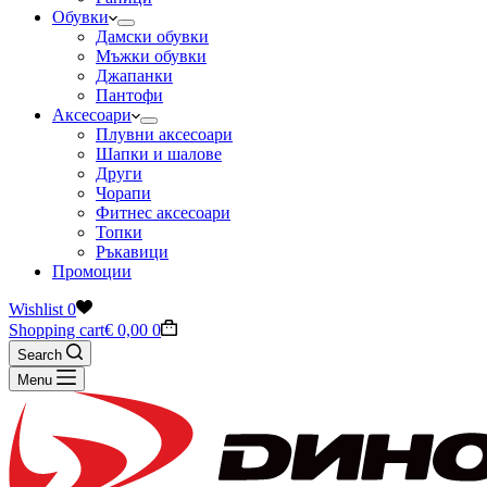
Обувки
Дамски обувки
Мъжки обувки
Джапанки
Пантофи
Аксесоари
Плувни аксесоари
Шапки и шалове
Други
Чорапи
Фитнес аксесоари
Топки
Ръкавици
Промоции
Wishlist
0
Shopping cart
€
0,00
0
Search
Menu