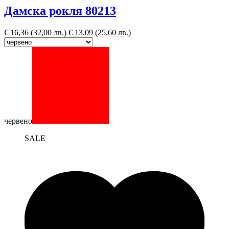
Дамска рокля 80213
€
16,36
(32,00 лв.)
€
13,09
(25,60 лв.)
червено
SALE