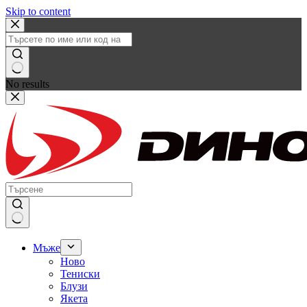
Skip to content
No results
Мъже
Ново
Тениски
Блузи
Якета