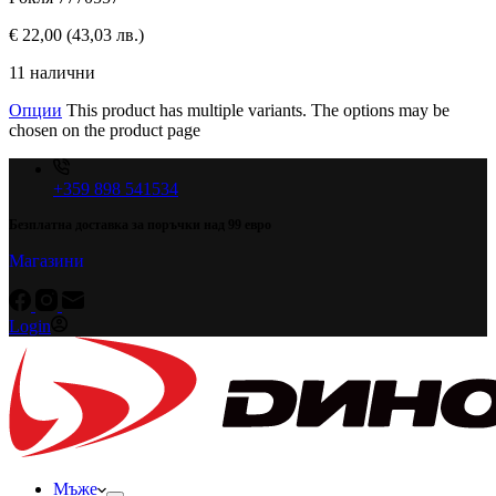
€
22,00
(43,03 лв.)
11 налични
Опции
This product has multiple variants. The options may be
chosen on the product page
+359 898 541534
Безплатна доставка за поръчки над 99 евро
Магазини
Login
Мъже