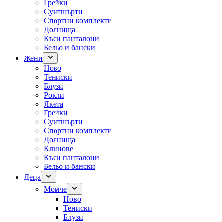
Грейки
Суитшърти
Спортни комплекти
Долнища
Къси панталони
Бельо и бански
Жени
Ново
Тениски
Блузи
Рокли
Якета
Грейки
Суитшърти
Спортни комплекти
Долнища
Клинове
Къси панталони
Бельо и бански
Деца
Момче
Ново
Тениски
Блузи