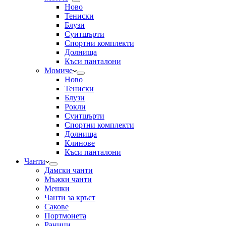
Ново
Тениски
Блузи
Суитшърти
Спортни комплекти
Долнища
Къси панталони
Момиче
Ново
Тениски
Блузи
Рокли
Суитшърти
Спортни комплекти
Долнища
Клинове
Къси панталони
Чанти
Дамски чанти
Мъжки чанти
Мешки
Чанти за кръст
Сакове
Портмонета
Раници