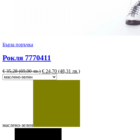
Бърза поръчка
Рокля 7770411
€
35,28
(69,00 лв.)
€
24,70
(48,31 лв.)
маслено-зелен