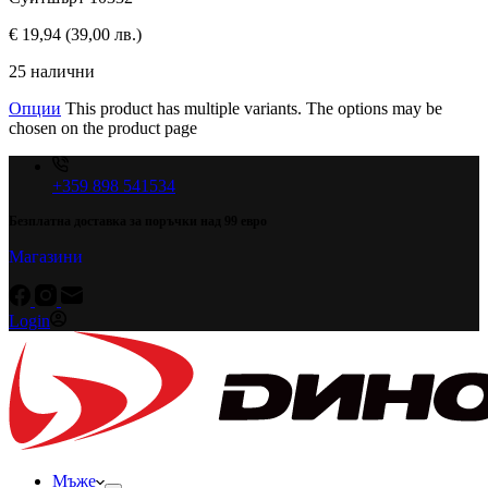
€
19,94
(39,00 лв.)
25 налични
Опции
This product has multiple variants. The options may be
chosen on the product page
+359 898 541534
Безплатна доставка за поръчки над 99 евро
Магазини
Login
Мъже