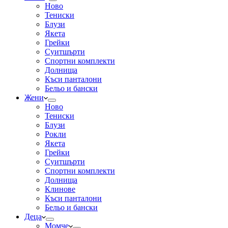
Ново
Тениски
Блузи
Якета
Грейки
Суитшърти
Спортни комплекти
Долнища
Къси панталони
Бельо и бански
Жени
Ново
Тениски
Блузи
Рокли
Якета
Грейки
Суитшърти
Спортни комплекти
Долнища
Клинове
Къси панталони
Бельо и бански
Деца
Момче