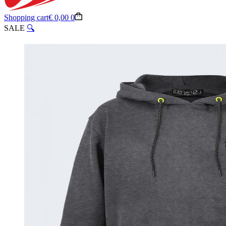
Shopping cart
€
0,00
0
SALE
🔍