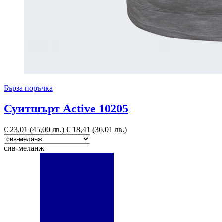
Бърза поръчка
Суитшърт Active 10205
€
23,01
(45,00 лв.)
€
18,41
(36,01 лв.)
сив-меланж