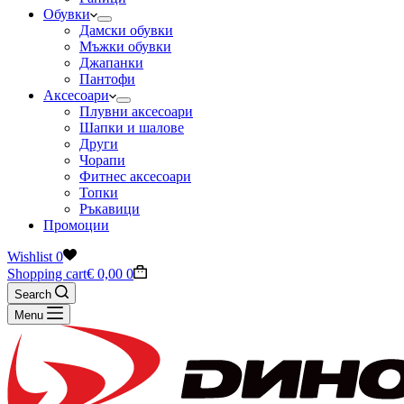
Обувки
Дамски обувки
Мъжки обувки
Джапанки
Пантофи
Аксесоари
Плувни аксесоари
Шапки и шалове
Други
Чорапи
Фитнес аксесоари
Топки
Ръкавици
Промоции
Wishlist
0
Shopping cart
€
0,00
0
Search
Menu