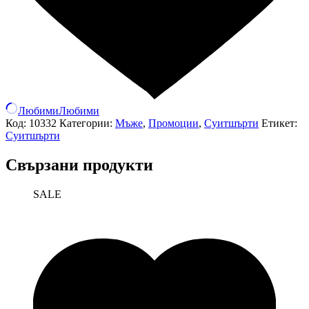
Любими
Любими
Код:
10332
Категории:
Мъже
,
Промоции
,
Суитшърти
Етикет:
Суитшърти
Свързани продукти
SALE