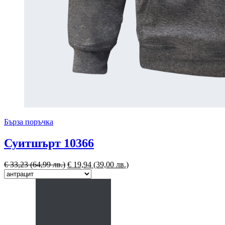
Бърза поръчка
Суитшърт 10366
€
33,23
(64,99 лв.)
€
19,94
(39,00 лв.)