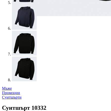
Мъже
Промоции
Суитшърти
Суитшърт 10332