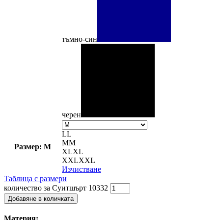
тъмно-син
черен
L
L
M
M
Размер: M
XL
XL
XXL
XXL
Изчистване
Таблица с размери
количество за Суитшърт 10332
Добавяне в количката
Материя: