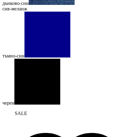
дънково-син
сив-меланж
тъмно-син
черен
SALE