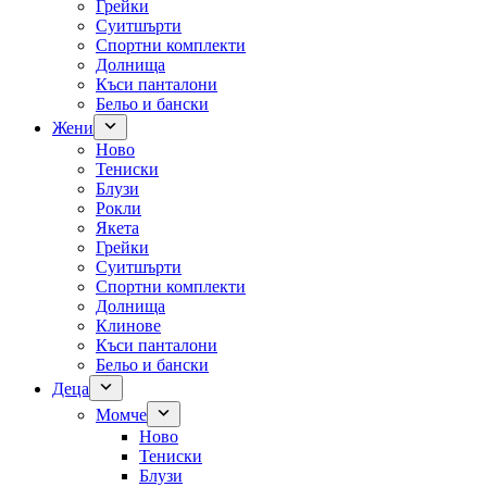
Грейки
Суитшърти
Спортни комплекти
Долнища
Къси панталони
Бельо и бански
Жени
Ново
Тениски
Блузи
Рокли
Якета
Грейки
Суитшърти
Спортни комплекти
Долнища
Клинове
Къси панталони
Бельо и бански
Деца
Момче
Ново
Тениски
Блузи