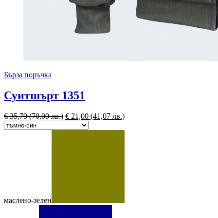
Бърза поръчка
Суитшърт 1351
€
35,79
(70,00 лв.)
€
21,00
(41,07 лв.)
маслено-зелен