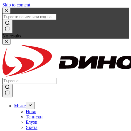
Skip to content
No results
Мъже
Ново
Тениски
Блузи
Якета