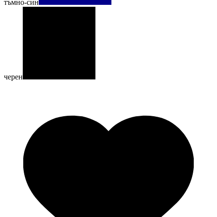
тъмно-син
черен