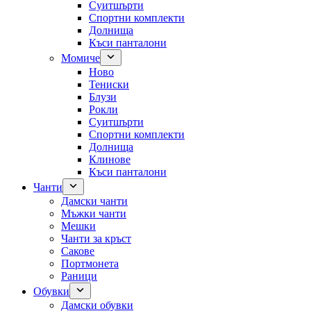
Суитшърти
Спортни комплекти
Долнища
Къси панталони
Момиче
Ново
Тениски
Блузи
Рокли
Суитшърти
Спортни комплекти
Долнища
Клинове
Къси панталони
Чанти
Дамски чанти
Мъжки чанти
Мешки
Чанти за кръст
Сакове
Портмонета
Раници
Обувки
Дамски обувки