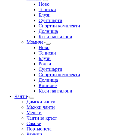
Ново
Тениски
Блузи
Суитшърти
Спортни комплекти
Долнища
Къси панталони
Момиче
Ново
Тениски
Блузи
Рокли
Суитшърти
Спортни комплекти
Долнища
Клинове
Къси панталони
Чанти
Дамски чанти
Мъжки чанти
Мешки
Чанти за кръст
Сакове
Портмонета
Раници